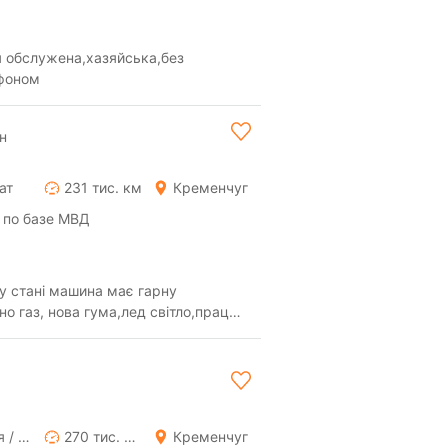
я обслужена,хазяйська,без
ефоном
н
ат
231 тис. км
Кременчуг
 по базе МВД
у стані машина має гарну
о газ, нова гума,лед світло,працює
ання за т...
Ручная / Механика
270 тис. км
Кременчуг