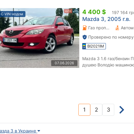
4 400 $
197 164 гр
С VIN-кодом
Mazda 3, 2005 г.в.
Газ пропан-бутан \ Бензин 1.6 л.
Автом
Проверено по номеру
BI2021IM
Mazda 3 1.6 газ/бензин Продам надійну малу з доброю
07.06.2026
душею Володію машиною 3 роки за весь час не підводила
мотор працює справно, 5 
1
2
3
(current)
азда 3 в Украине