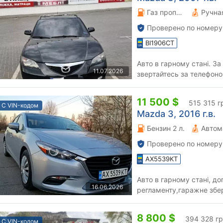
Газ пропан-бутан \ Бензин 2 л.
Проверено по номеру
BI1906CT
Авто в гарному стані. З
11.07.2026
звертайтесь за телефоно
11 500 $
515 315 г
С VIN-кодом
Mazda 3, 2016 г.в.
Бензин 2 л.
Автом
Проверено по номеру
AX5539KT
Авто в гарному стані, до
16.06.2026
регламенту,гаражне збе
8 800 $
394 328 г
С VIN-кодом