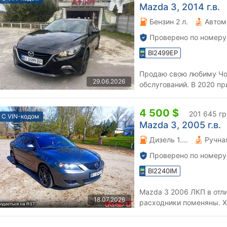
Mazda 3, 2014 г.в.
Бензин 2 л.
Автом
Проверено по номеру
BI2499EP
Продаю свою любиму Чор
29.06.2026
обслугований. В 2020 пр
пошкодження (крило і кап
4 500 $
201 645 гр
С VIN-кодом
Mazda 3, 2005 г.в.
Дизель 1.6 л.
Проверено по номеру
BI2240IM
Mazda 3 2006 ЛКП в отл
18.07.2026
расходники поменяны. Х