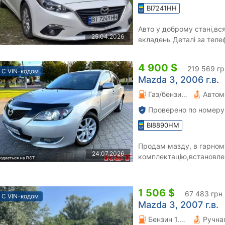
BI7241HH
Авто у доброму стані,вс
25.04.2026
вкладень Деталі за тел
4 900 $
219 569 гр
С VIN-кодом
Mazda 3, 2006 г.в.
Газ/бензин 1.6 л.
Автом
Проверено по номеру
BI8890HM
Продам мазду, в гарном
24.07.2026
комплектацію,встановлен
кожна кнопка, всі інші пит
1 506 $
67 483 грн
С VIN-кодом
Mazda 3, 2007 г.в.
Бензин 1.6 л.