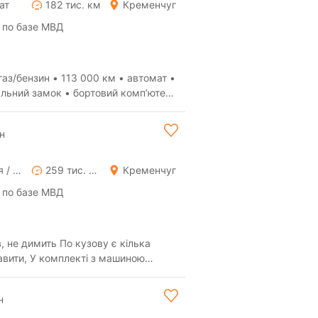
ат
182 тис. км
Кременчуг
 по базе МВД
000 км • автомат •
альний замок • бортовий компʼютер
н
Ручная / Механика
259 тис. км
Кременчуг
 по базе МВД
, не димить По кузову є кілька
авити, У комплекті з машиною
мової гу...
н