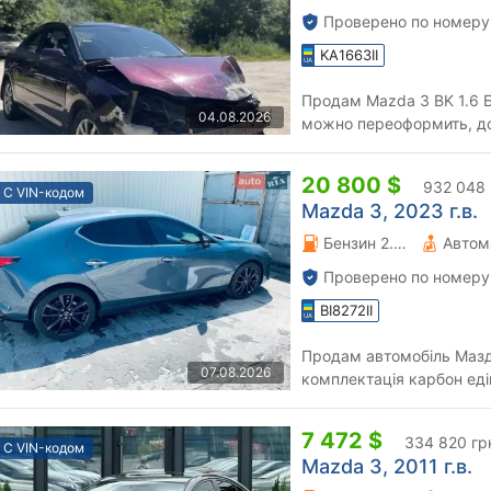
Проверено по номеру
KA1663II
Продам Mazda 3 BK 1.6 
04.08.2026
можно переоформить, до
только после ТО, свежо 
20 800 $
932 048 
С VIN-кодом
Mazda 3, 2023 г.в.
Бензин 2.49 л.
Автом
Проверено по номеру
BI8272II
Продам автомобіль Мазд
07.08.2026
комплектація карбон едіш
2800 км.,автомобіль як з 
7 472 $
334 820 гр
С VIN-кодом
Mazda 3, 2011 г.в.