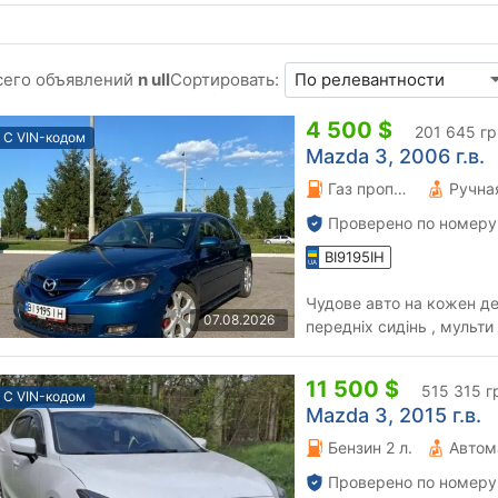
сего объявлений
n ull
Сортировать:
4 500 $
201 645 гр
С VIN-кодом
Mazda 3, 2006 г.в.
Газ пропан-бутан \ Бензин 2 л.
Проверено по номеру
BI9195IH
Чудове авто на кожен ден
07.08.2026
передніх сидінь , мульти
шкіра , електросклопідій.
11 500 $
515 315 г
С VIN-кодом
Mazda 3, 2015 г.в.
Бензин 2 л.
Автом
Проверено по номеру