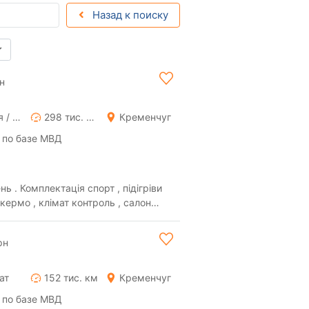
Назад к поиску
н
Ручная / Механика
298 тис. км
Кременчуг
 по базе МВД
ь . Комплектація спорт , підігріви
 кермо , клімат контроль , салон
..
рн
ат
152 тис. км
Кременчуг
 по базе МВД