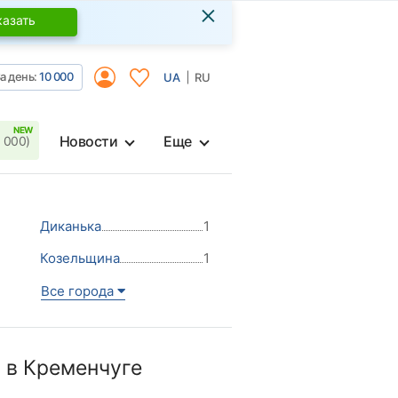
×
казать
а день:
10 000
UA
RU
Новости
Еще
 000)
Диканька
1
Козельщина
1
Все города
 в Кременчуге