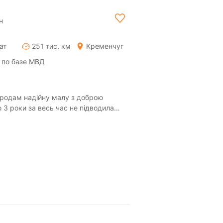
н
ат
251 тис. км
Кременчуг
 по базе МВД
тис.км н...