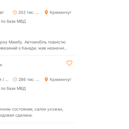
ат
202 тис. км
Кременчуг
 по базе МВД
ну Мамбу. Автомобіль повністю
ивезений з Канади, мав незначні
от). Сало...
н
Ручная / Механика
286 тис. км
Кременчуг
 по базе МВД
ичном состоянии, салон ухожен,
одовая сделана.