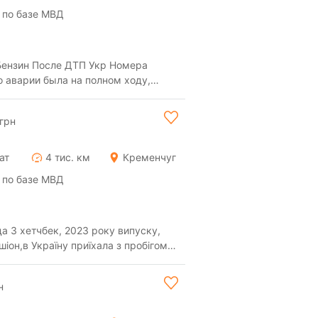
 по базе МВД
Бензин После ДТП Укр Номера
 аварии была на полном ходу,
покрашены диски,...
грн
ат
4 тис. км
Кременчуг
 по базе МВД
а 3 хетчбек, 2023 року випуску,
іон,в Україну приїхала з пробігом
сал...
н