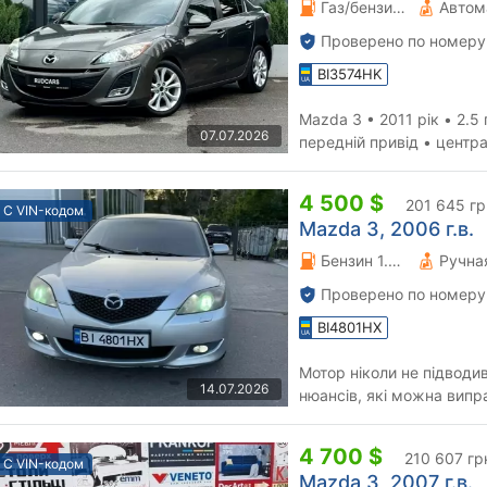
Газ/бензин 2.5 л.
Автом
Проверено по номеру
BI3574HK
Mazda 3 • 2011 рік • 2.5 газ/бензин • 113 
07.07.2026
передній привід • центр
• імобілайзер • шк...
4 500 $
201 645 гр
С VIN-кодом
Mazda 3, 2006 г.в.
Бензин 1.61 л.
Проверено по номеру
BI4801HX
Мотор ніколи не підводив
14.07.2026
нюансів, які можна випр
віддаю Новий комплект зи
4 700 $
210 607 гр
С VIN-кодом
Mazda 3, 2007 г.в.