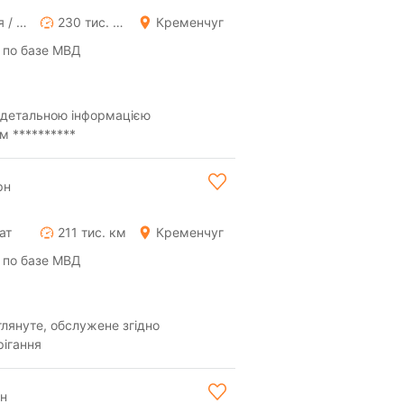
Ручная / Механика
230 тис. км
Кременчуг
 по базе МВД
а детальною інформацією
м **********
рн
ат
211 тис. км
Кременчуг
 по базе МВД
глянуте, обслужене згідно
рігання
рн