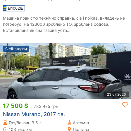
BI1002IE
Машина повністю технічно справна, сів і поїхав, вкладень не
потребує. На 123000 зроблено ТО, зроблена ходова.
Встановлена якісна газова уста...
С VIN-кодом
23.07.2026
17 500 $
783 475 грн
Nissan Murano, 2017 г.в.
Газ/бензин 3.5 л.
Автомат
103 тис. км
Полтава