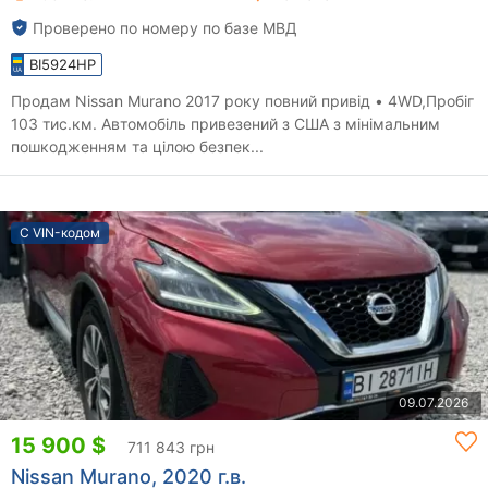
Проверено по номеру по базе МВД
BI5924HP
Продам Nissan Murano 2017 року повний привід • 4WD,Пробіг
103 тис.км. Автомобіль привезений з США з мінімальним
пошкодженням та цілою безпек...
С VIN-кодом
09.07.2026
15 900 $
711 843 грн
Nissan Murano, 2020 г.в.