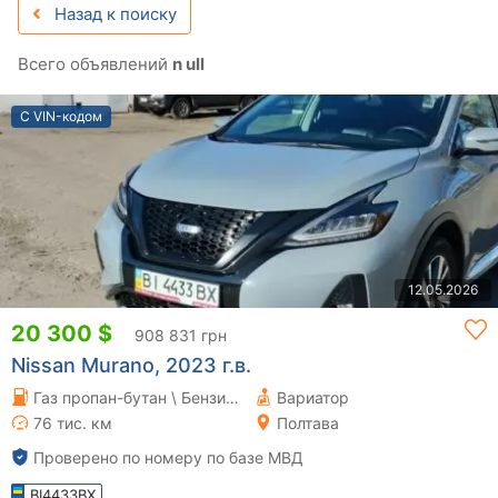
Назад к поиску
Всего объявлений
n ull
С VIN-кодом
12.05.2026
20 300 $
908 831 грн
Nissan Murano, 2023 г.в.
Газ пропан-бутан \ Бензин 3.5 л.
Вариатор
76 тис. км
Полтава
Проверено по номеру по базе МВД
BI4433BX