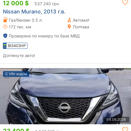
12 000 $
537 240 грн
Nissan Murano, 2013 г.в.
Газ/бензин 3.5 л.
Автомат
172 тис. км
Полтава
Проверено по номеру по базе МВД
BI3403HP
Доглянуте авто!
С VIN-кодом
04.06.2026
23 400 $