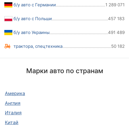
б/у авто с Германии
1 289 071
б/у авто с Польши
457 183
б/у авто Украины
491 489
трактора, спецтехника
50 182
Марки авто по странам
Америка
Англия
Италия
Китай