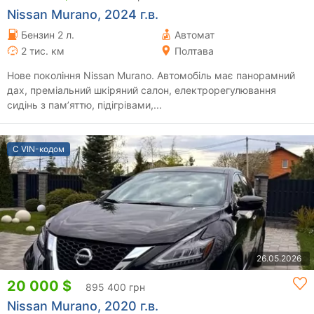
Nissan Murano, 2024 г.в.
Бензин 2 л.
Автомат
2 тис. км
Полтава
Нове покоління Nissan Murano. Автомобіль має панорамний
дах, преміальний шкіряний салон, електрорегулювання
сидінь з пам’яттю, підігрівами,...
С VIN-кодом
26.05.2026
20 000 $
895 400 грн
Nissan Murano, 2020 г.в.