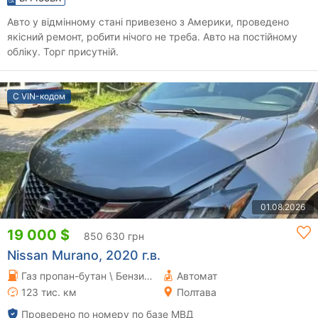
Авто у відмінному стані привезено з Америки, проведено
якісний ремонт, робити нічого не треба. Авто на постійному
обліку. Торг присутній.
С VIN-кодом
01.08.2026
19 000 $
850 630 грн
Nissan Murano, 2020 г.в.
Газ пропан-бутан \ Бензин 3.5 л.
Автомат
123 тис. км
Полтава
Проверено по номеру по базе МВД