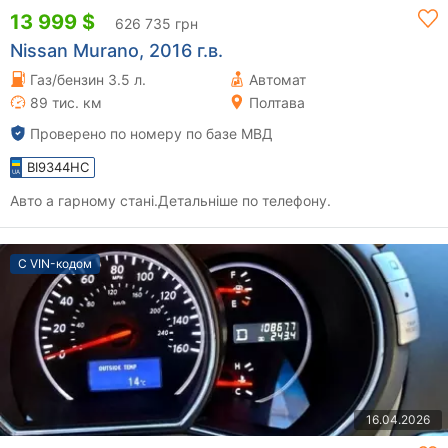
13 999 $
626 735 грн
Nissan Murano, 2016 г.в.
Газ/бензин 3.5 л.
Автомат
89 тис. км
Полтава
Проверено по номеру по базе МВД
BI9344HC
Авто а гарному стані.Детальніше по телефону.
С VIN-кодом
16.04.2026