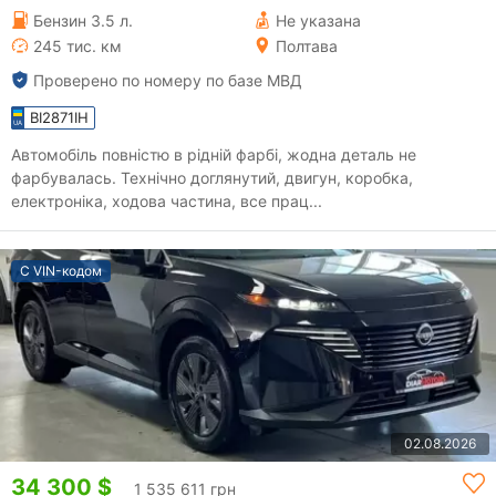
Бензин 3.5 л.
Не указана
245 тис. км
Полтава
Проверено по номеру по базе МВД
BI2871IH
Автомобіль повністю в рідній фарбі, жодна деталь не
фарбувалась. Технічно доглянутий, двигун, коробка,
електроніка, ходова частина, все прац...
С VIN-кодом
02.08.2026
34 300 $
1 535 611 грн