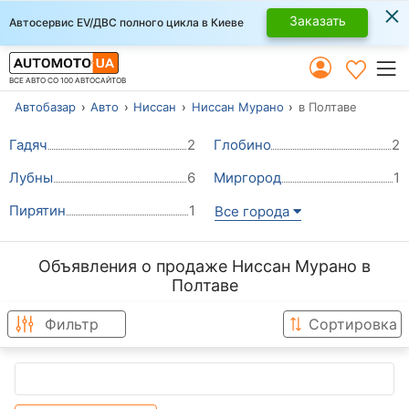
×
Заказать
Автосервис EV/ДВС полного цикла в Киеве
ВСЕ АВТО СО 100 АВТОСАЙТОВ
Автобазар
Авто
Ниссан
Ниссан Мурано
в Полтаве
Гадяч
2
Глобино
2
Лубны
6
Миргород
1
Пирятин
1
Все города
Объявления о продаже Ниссан Мурано в
Полтаве
Фильтр
Сортировка