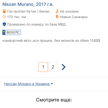
Nissan Murano, 2017 г.в.
Газ пропан-бутан \ Бензин 3.5 л.
Не указана
170 тис. км
Новые Санжары
Проверено по номеру по базе МВД
BI2007IC
комфортний авто ,все працює, без нюансів.на обмін 15$$$
1
2
(current)
Ниссан Мурано в Украине
Смотрите еще: