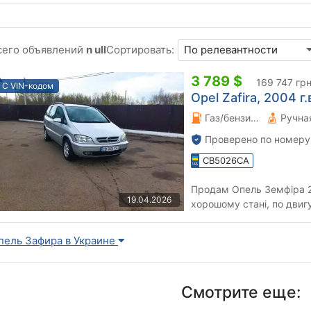
сего объявлений
n ull
Сортировать:
3 789 $
169 747 гр
С VIN-кодом
Opel Zafira, 2004 г.
Газ/бензин 1.8 л.
Проверено по номеру
CB5026CA
Продам Опель Земфіра 20
19.04.2026
хорошому стані, по двиг
,по ходовій все тихо,по 
пель Зафира в Украине
Смотрите еще: