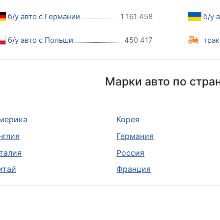
б/у авто с Германии
1 161 458
б/у 
б/у авто с Польши
450 417
трак
Марки авто по стра
мерика
Корея
нглия
Германия
талия
Россия
итай
Франция