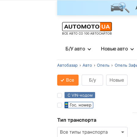
ВСЕ АВТО СО 100 АВТОСАЙТОВ
Б/У авто
Новые авто
Автобазар
Авто
Опель
Опель Заф
Все
Б/у
Новые
С VIN-кодом
Гос. номер
Тип транспорта
Все типы транспорта