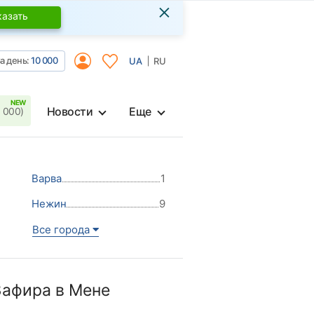
×
казать
а день:
10 000
UA
RU
Новости
Еще
 000)
Варва
1
Нежин
9
Все города
Зафира в Мене