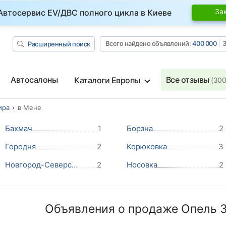
За
Автосервис EV/ДВС полного цикла в Киеве
Всего найдено объявлений:
400 000
З
Расширенный поиск
Автосалоны
Все отзывы
Каталоги Европы
(300
ира
в Мене
Бахмач
1
Борзна
2
Городня
2
Корюковка
3
Новгород-Северский
2
Носовка
2
Объявления о продаже Опель 