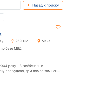
Назад к поиску
н
в.
Ручная / Механика
259 тис. км
Мена
 по базе МВД
04 року 1.8 газ/бензин в
уну все чудово, грм помпа замінени
документах...