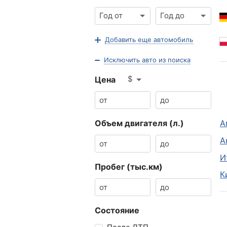
Год от
Год до
Добавить еще автомобиль
Исключить авто из поиска
$
Цена
Объем двигателя (л.)
А
А
И
Пробег (тыс.км)
К
Состояние