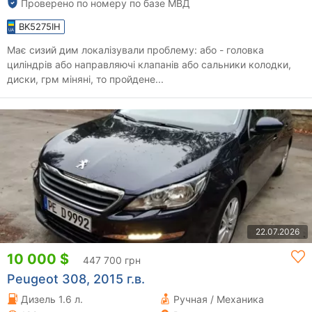
Проверено по номеру по базе МВД
BK5275IH
Має сизий дим локалізували проблему: або - головка
циліндрів або направляючі клапанів або сальники колодки,
диски, грм міняні, то пройдене...
22.07.2026
10 000 $
447 700 грн
Peugeot 308, 2015 г.в.
Дизель 1.6 л.
Ручная / Механика