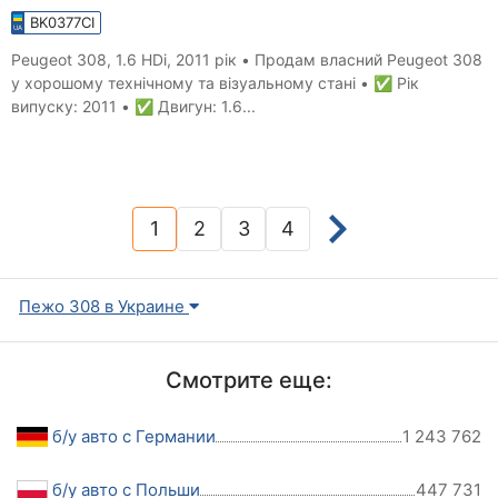
BK0377CI
Peugeot 308, 1.6 HDi, 2011 рік • Продам власний Peugeot 308
у хорошому технічному та візуальному стані • ✅ Рік
випуску: 2011 • ✅ Двигун: 1.6...
1
2
3
4
(current)
Пежо 308 в Украине
Смотрите еще:
б/у авто с Германии
1 243 762
б/у авто с Польши
447 731