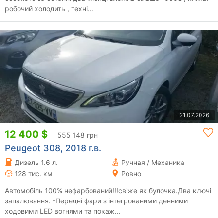
робочий холодить , техні...
21.07.2026
12 400 $
555 148 грн
Peugeot 308, 2018 г.в.
Дизель 1.6 л.
Ручная / Механика
128 тис. км
Ровно
Автомобіль 100% нефарбований!!!свіже як булочка.Два ключі
запалювання. -Передні фари з інтегрованими денними
ходовими LED вогнями та покаж...