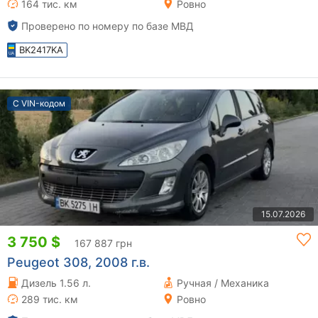
164 тис. км
Ровно
Проверено по номеру по базе МВД
BK2417KA
С VIN-кодом
15.07.2026
3 750 $
167 887 грн
Peugeot 308, 2008 г.в.
Дизель 1.56 л.
Ручная / Механика
289 тис. км
Ровно