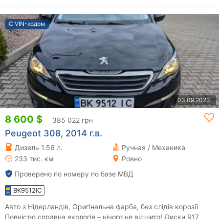
С VIN-кодом
03.09.2023
8 600 $
385 022 грн
Peugeot 308, 2014 г.в.
Дизель 1.56 л.
Ручная / Механика
233 тис. км
Ровно
Проверено по номеру по базе МВД
BK9512IC
Авто з Нідерландів, Оригінальна фарба, без слідів корозії
Повністю справна екологія – нічого не відшито! Диски R17,