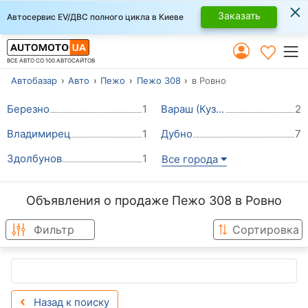
×
Заказать
Автосервис EV/ДВС полного цикла в Киеве
ВСЕ АВТО СО 100 АВТОСАЙТОВ
Автобазар
Авто
Пежо
Пежо 308
в Ровно
Березно
1
Вараш (Кузнецовск)
2
Владимирец
1
Дубно
7
Здолбунов
1
Все города
Объявления о продаже Пежо 308 в Ровно
Фильтр
Сортировка
Назад к поиску