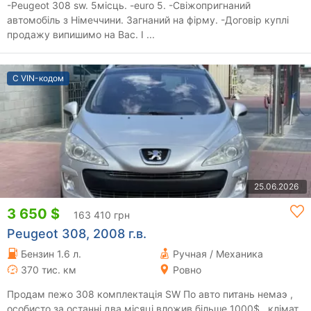
-Peugeot 308 sw. 5місць. -euro 5. -Свіжопригнаний
автомобіль з Німеччини. Загнаний на фірму. -Договір куплі
продажу випишимо на Вас. І ...
С VIN-кодом
25.06.2026
3 650 $
163 410 грн
Peugeot 308, 2008 г.в.
Бензин 1.6 л.
Ручная / Механика
370 тис. км
Ровно
Продам пежо 308 комплектація SW По авто питань немаэ ,
особисто за останні два місяці вложив більше 1000$ , клімат