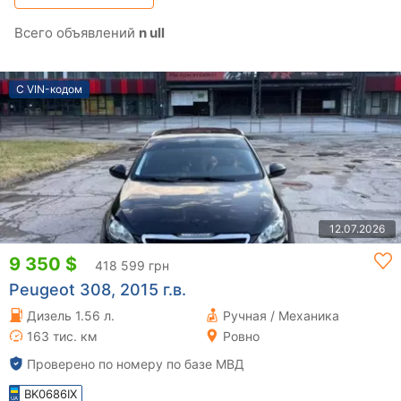
Всего объявлений
n ull
С VIN-кодом
12.07.2026
9 350 $
418 599 грн
Peugeot 308, 2015 г.в.
Дизель 1.56 л.
Ручная / Механика
163 тис. км
Ровно
Проверено по номеру по базе МВД
BK0686IX