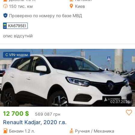
150 тис. км
Киев
Проверено по номеру по базе МВД
KA6795EI
опис відсутній
С VIN-кодом
02.07.2026
12 700 $
569 087 грн
Renault Kadjar, 2020 г.в.
Бензин 1.2 л.
Ручная / Механика