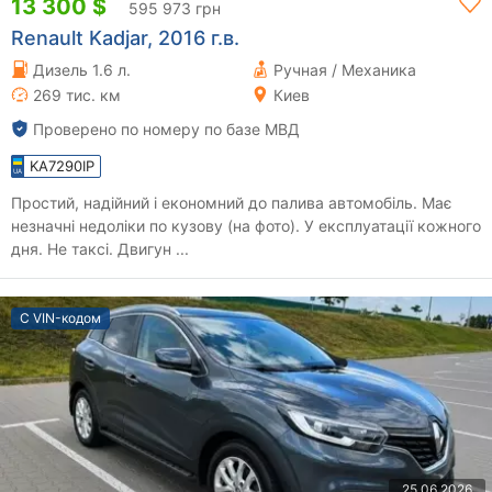
13 300 $
595 973 грн
Renault Kadjar, 2016 г.в.
Дизель 1.6 л.
Ручная / Механика
269 тис. км
Киев
Проверено по номеру по базе МВД
KA7290IP
Простий, надійний і економний до палива автомобіль. Має
незначні недоліки по кузову (на фото). У експлуатації кожного
дня. Не таксі. Двигун ...
С VIN-кодом
25.06.2026