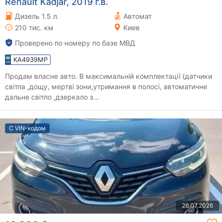
Renault Kadjar, 2019 г.в.
Дизель 1.5 л.
Автомат
210 тис. км
Киев
Проверено по номеру по базе МВД
KA4939MP
Продам власне авто. В максимальній комплектації (датчики
світла ,дощу, мертві зони,утримання в полосі, автоматичне
дальне світло ,дзеркало з...
С VIN-кодом
26.07.2026