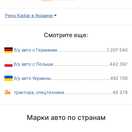
Рено Kadjar в Украине
Смотрите еще:
б/у авто с Германии
1 207 540
б/у авто с Польши
442 397
б/у авто Украины
492 708
трактора, спецтехника
46 378
Марки авто по странам