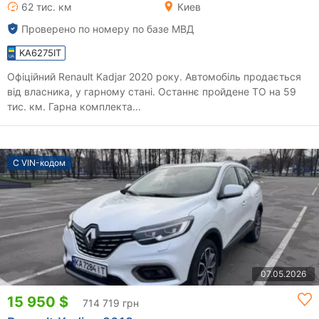
62 тис. км
Киев
Проверено по номеру по базе МВД
KA6275IT
Офіційний Renault Kadjar 2020 року. Автомобіль продається
від власника, у гарному стані. Останнє пройдене ТО на 59
тис. км. Гарна комплекта...
С VIN-кодом
07.05.2026
15 950 $
714 719 грн