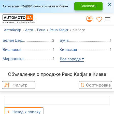
×
Заказать
Автосервис EV/ДВС полного цикла в Киеве
ВСЕ АВТО СО 100 АВТОСАЙТОВ
Автобазар
Авто
Рено
Рено Kadjar
в Киеве
Белая Церковь
3
Буча
1
Вишневое
1
Киевская
1
Мироновка
1
Все города
Объявления о продаже Рено Kadjar в Киеве
Фильтр
Сортировка
Назад к поиску