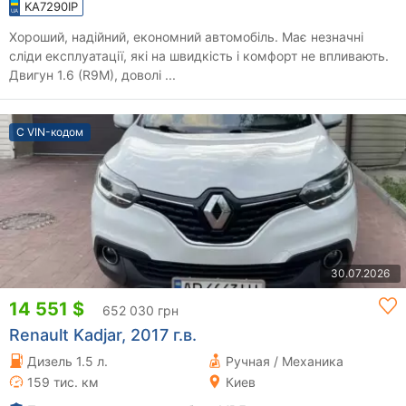
KA7290IP
Хороший, надійний, економний автомобіль. Має незначні
сліди експлуатації, які на швидкість і комфорт не впливають.
Двигун 1.6 (R9M), доволі ...
С VIN-кодом
30.07.2026
14 551 $
652 030 грн
Renault Kadjar, 2017 г.в.
Дизель 1.5 л.
Ручная / Механика
159 тис. км
Киев