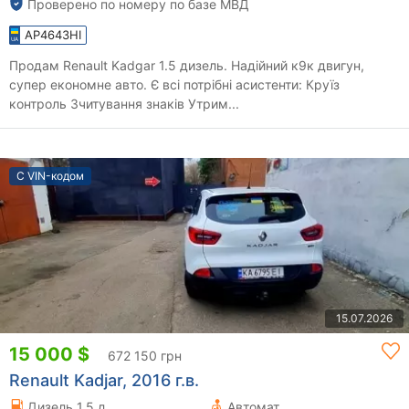
Проверено по номеру по базе МВД
AP4643HI
Продам Renault Kadgar 1.5 дизель. Надійний к9к двигун,
супер економне авто. Є всі потрібні асистенти: Круїз
контроль Зчитування знаків Утрим...
С VIN-кодом
15.07.2026
15 000 $
672 150 грн
Renault Kadjar, 2016 г.в.
Дизель 1.5 л.
Автомат