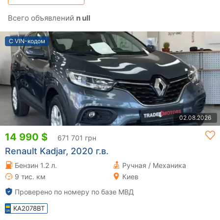
Всего объявлений
n ull
С VIN-кодом
02.08.2026
14 990 $
671 701 грн
Renault Kadjar, 2020 г.в.
Бензин 1.2 л.
Ручная / Механика
9 тис. км
Киев
Проверено по номеру по базе МВД
KA2078BT