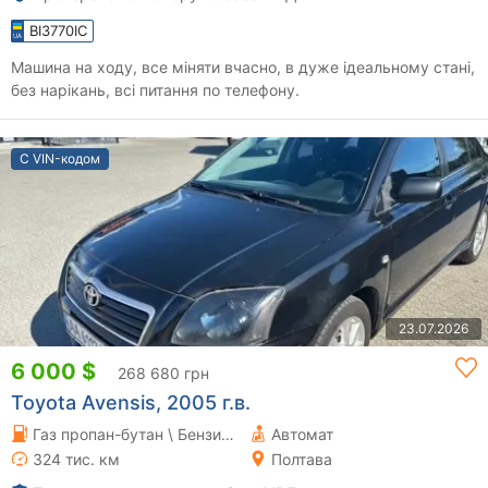
BI3770IC
Машина на ходу, все міняти вчасно, в дуже ідеальному стані,
без нарікань, всі питання по телефону.
С VIN-кодом
23.07.2026
6 000 $
268 680 грн
Toyota Avensis, 2005 г.в.
Газ пропан-бутан \ Бензин 1.8 л.
Автомат
324 тис. км
Полтава