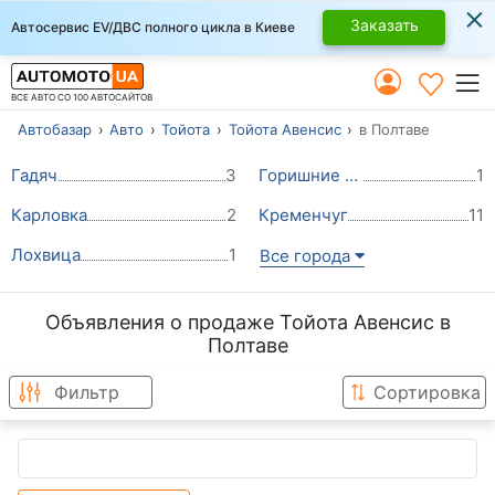
×
Заказать
Автосервис EV/ДВС полного цикла в Киеве
ВСЕ АВТО СО 100 АВТОСАЙТОВ
Автобазар
Авто
Тойота
Тойота Авенсис
в Полтаве
Гадяч
3
Горишние Плавни (Комсомольск)
1
Карловка
2
Кременчуг
11
Лохвица
1
Все города
Объявления о продаже Тойота Авенсис в
Полтаве
Фильтр
Сортировка