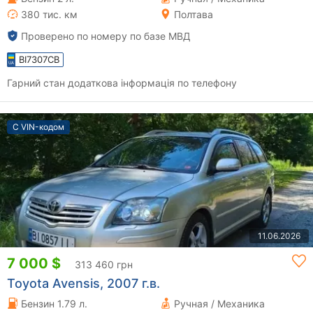
380 тис. км
Полтава
Проверено по номеру по базе МВД
BI7307CB
Гарний стан додаткова інформація по телефону
С VIN-кодом
11.06.2026
7 000 $
313 460 грн
Toyota Avensis, 2007 г.в.
Бензин 1.79 л.
Ручная / Механика