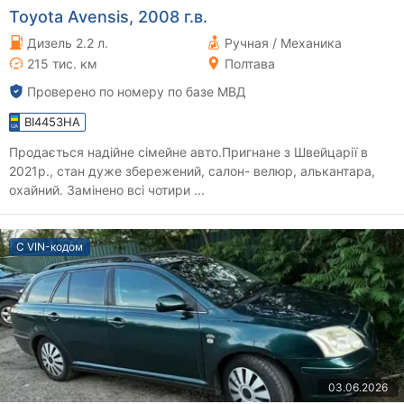
Toyota Avensis, 2008 г.в.
Дизель 2.2 л.
Ручная / Механика
215 тис. км
Полтава
Проверено по номеру по базе МВД
BI4453HA
Продається надійне сімейне авто.Пригнане з Швейцарії в
2021р., стан дуже збережений, салон- велюр, алькантара,
охайний. Замінено всі чотири ...
С VIN-кодом
03.06.2026