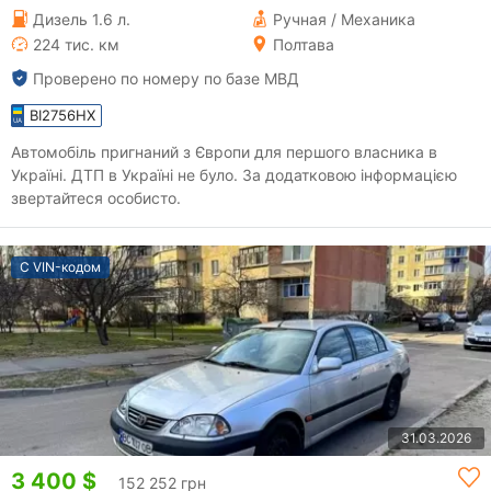
Дизель 1.6 л.
Ручная / Механика
224 тис. км
Полтава
Проверено по номеру по базе МВД
BI2756HX
Автомобіль пригнаний з Європи для першого власника в
Україні. ДТП в Україні не було. За додатковою інформацією
звертайтеся особисто.
С VIN-кодом
31.03.2026
3 400 $
152 252 грн