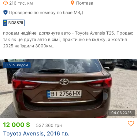
216 тис. км
Полтава
Проверено по номеру по базе МВД
BI0857II
продам надійне, доглянуте авто - Toyota Avensis T25. Продаю
так як це друге авто в сім'ї, практично не їжджу, з жовтня
2025 на їздили 3000км...
С VIN-кодом
04.06.2026
12 000 $
537 360 грн
Toyota Avensis, 2016 г.в.