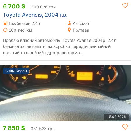
6 700 $
300 026 грн
Toyota Avensis, 2004 г.в.
Газ/бензин 2.4 л.
Автомат
260 тис. км
Полтава
Продаю власний автомобіль, Toyota Avensis 2004р, 2.4л
бензин/газ, автоматична коробка передач(звичайний,
простий та надійний гідротрансформа...
С VIN-кодом
15.05.2026
7 850 $
351 523 грн