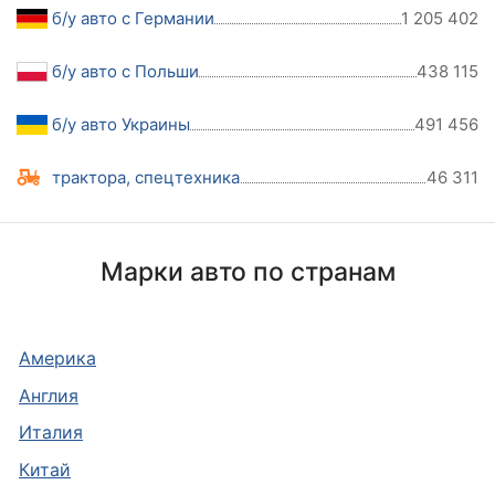
б/у авто с Германии
1 205 402
б/у авто с Польши
438 115
б/у авто Украины
491 456
трактора, спецтехника
46 311
Марки авто по странам
Америка
Англия
Италия
Китай