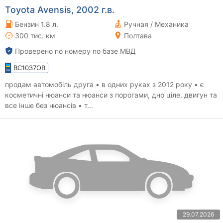
Toyota Avensis, 2002 г.в.
Бензин 1.8 л.
Ручная / Механика
300 тис. км
Полтава
Проверено по номеру по базе МВД
BC1037OB
продам автомобіль друга • в одних руках з 2012 року • є
косметичні нюанси та нюанси з порогами, дно ціле, двигун та
все інше без нюансів • т...
29.07.2026