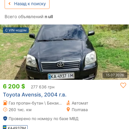
Назад к поиску
Всего объявлений
n ull
С VIN-кодом
15.07.2026
6 200 $
277 636 грн
Toyota Avensis, 2004 г.в.
Газ пропан-бутан \ Бензин 2.4 л.
Автомат
260 тис. км
Полтава
Проверено по номеру по базе МВД
KA4937IM