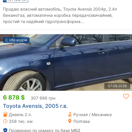
Продаю власний автомобіль, Toyota Avensis 2004р, 2.4л
бензин/газ, автоматична коробка передач(звичайний,
простий та надійний гідротрансформа...
С VIN-кодом
07.08.2026
6 878 $
307 996 грн
Toyota Avensis, 2005 г.в.
Дизель 2 л.
Ручная / Механика
358 тис. км
Полтава
Проверено по номеру по базе МВД