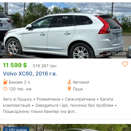
30.05.2026
11 599 $
519 287 грн
Volvo XC60, 2016 г.в.
Бензин 2 л.
Автомат
120 тис. км
Луцк
Авто в Луцьку • Розмитнена • Свіжопригнана • Багата
комплектація • Заводиться і їде, технічно без проблем •
Пошкоджено тільки бампер (на фот...
С VIN-кодом