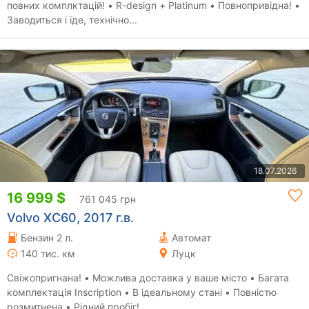
повних комплктацій! • R-design + Platinum • Повнопривідна! •
Заводиться і їде, технічно...
18.07.2026
16 999 $
761 045 грн
Volvo XC60, 2017 г.в.
Бензин 2 л.
Автомат
140 тис. км
Луцк
Свіжопригнана! • Можлива доставка у ваше місто • Багата
комплектація Inscription • В ідеальному стані • Повністю
розмитнена • Рідний пробіг!...