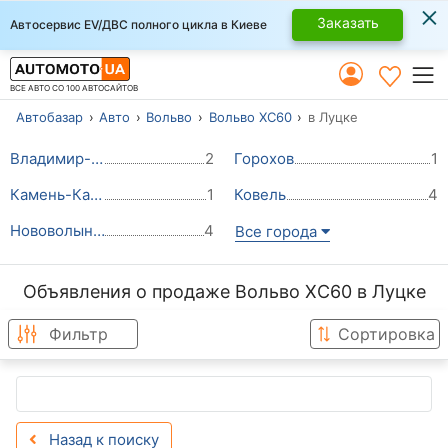
×
Заказать
Автосервис EV/ДВС полного цикла в Киеве
ВСЕ АВТО СО 100 АВТОСАЙТОВ
Автобазар
Авто
Вольво
Вольво ХС60
в Луцке
Владимир-Волынский
2
Горохов
1
Камень-Каширский
1
Ковель
4
Нововолынск
4
Все города
Объявления о продаже Вольво ХС60 в Луцке
Фильтр
Сортировка
Назад к поиску