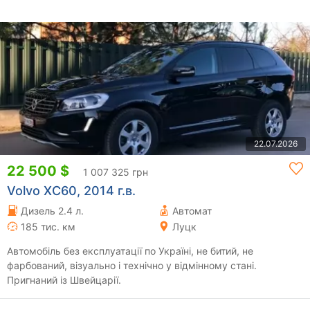
22.07.2026
22 500 $
1 007 325 грн
Volvo XC60, 2014 г.в.
Дизель 2.4 л.
Автомат
185 тис. км
Луцк
Автомобіль без експлуатації по Україні, не битий, не
фарбований, візуально і технічно у відмінному стані.
Пригнаний із Швейцарії.