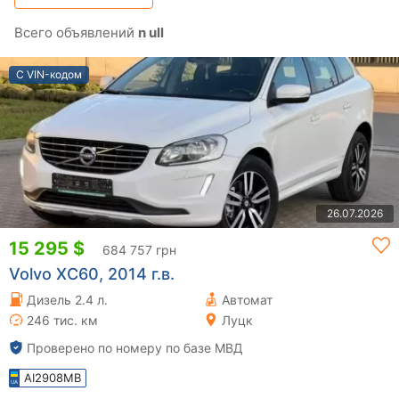
Всего объявлений
n ull
С VIN-кодом
26.07.2026
15 295 $
684 757 грн
Volvo XC60, 2014 г.в.
Дизель 2.4 л.
Автомат
246 тис. км
Луцк
Проверено по номеру по базе МВД
AI2908MB