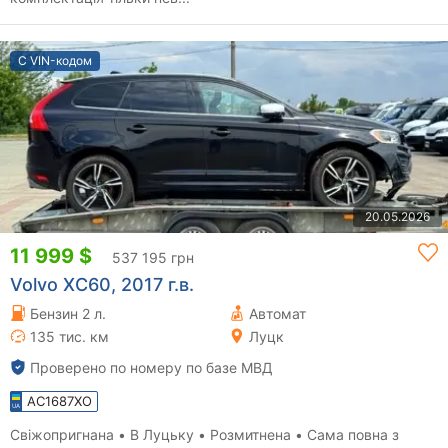
С VIN-кодом
20.05.2026
11 999 $
537 195 грн
Volvo XC60, 2017 г.в.
Бензин 2 л.
Автомат
135 тис. км
Луцк
Проверено по номеру по базе МВД
AC1687XO
Свіжопригнана • В Луцьку • Розмитнена • Сама повна з