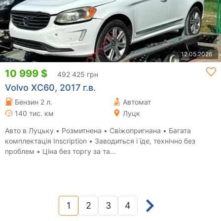
12.05.2026
10 999 $
492 425 грн
Volvo XC60, 2017 г.в.
Бензин 2 л.
Автомат
140 тис. км
Луцк
Авто в Луцьку • Розмитнена • Свіжопригнана • Багата
комплектація Inscription • Заводиться і їде, технічно без
проблем • Ціна без торгу за та...
1
2
3
4
(current)