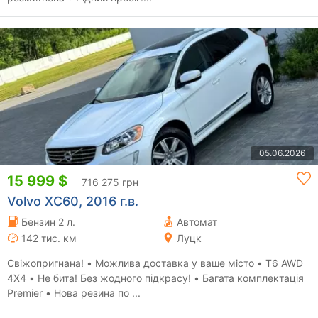
05.06.2026
15 999 $
716 275 грн
Volvo XC60, 2016 г.в.
Бензин 2 л.
Автомат
142 тис. км
Луцк
Свіжопригнана! • Можлива доставка у ваше місто • Т6 AWD
4X4 • Не бита! Без жодного підкрасу! • Багата комплектація
Premier • Нова резина по ...