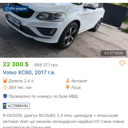
С VIN-кодом
03.07.2026
22 300 $
998 371 грн
Volvo XC60, 2017 г.в.
Дизель 2.4 л.
Автомат
289 тис. км
Луцк
Проверено по номеру по базе МВД
AC7988HM
R-DESIGN, двигун ВОЛЬВО 2.4 пять циліндрів + японський
автомат Aisin це синонім легендарної надійності!) Сама повна
комплектація тільки нев...