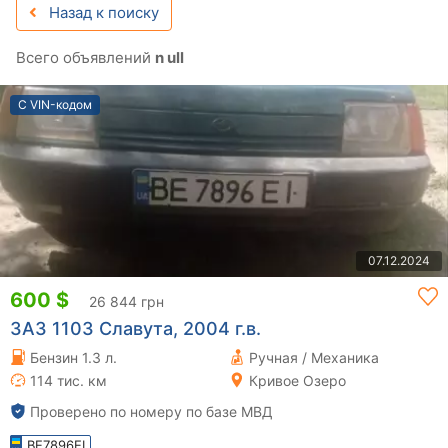
Назад к поиску
Всего объявлений
n ull
С VIN-кодом
07.12.2024
600 $
26 844 грн
ЗАЗ 1103 Славута, 2004 г.в.
Бензин 1.3 л.
Ручная / Механика
114 тис. км
Кривое Озеро
Проверено по номеру по базе МВД
BE7896EI