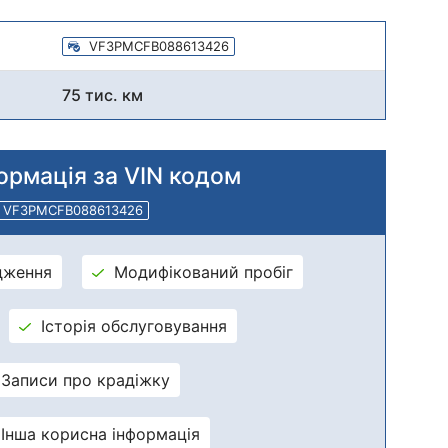
VF3PMCFB088613426
75 тис. км
ормація за VIN кодом
VF3PMCFB088613426
дження
Модифікований пробіг
Історія обслуговування
Записи про крадіжку
Інша корисна інформація