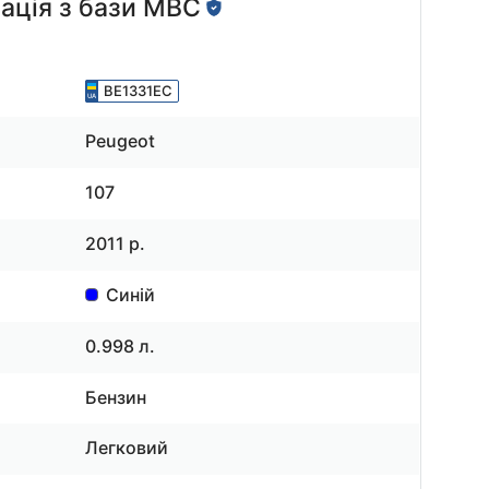
ація з бази МВС
BE1331EC
Peugeot
107
2011 р.
Синій
0.998 л.
Бензин
Легковий