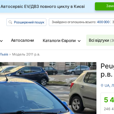
Зам
Автосервіс EV/ДВЗ повного циклу в Києві
Знайдено оголошень всього:
400 000
З
Розширений пошук
Автосалони
Всі відгуки
Каталоги Європи
(3
Львів
Модель 2011 р.в.
Peu
р.в.
UA, Л
5 
246 4