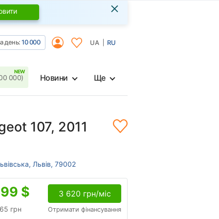
×
овити
а день:
10 000
UA
RU
Новини
Ще
00 000)
geot 107, 2011
ьвівська, Львів, 79002
499
$
3 620 грн/міс
65 грн
Отримати фінансування