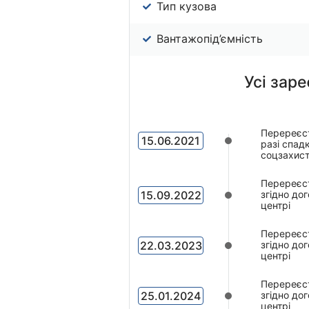
Тип кузова
Вантажопід’ємність
Усі заре
Перереєст
15.06.2021
разі спад
соцзахист
Перереєст
15.09.2022
згідно до
центрі
Перереєст
22.03.2023
згідно до
центрі
Перереєст
25.01.2024
згідно до
центрі