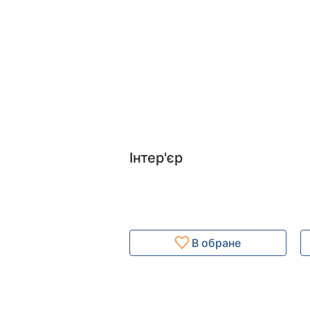
Інтер'єр
В обране