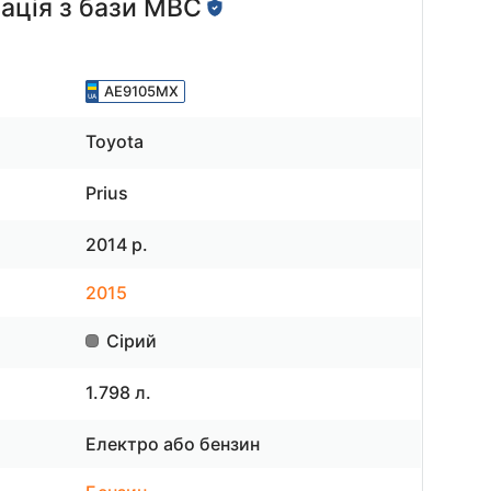
ація з бази МВС
АЕ9105МХ
Toyota
Prius
2014 р.
2015
Сірий
1.798 л.
Електро або бензин