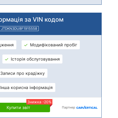
ормація за VIN кодом
JTDKN3DU8F1915558
дження
Модифікований пробіг
Історія обслуговування
Записи про крадіжку
Інша корисна інформація
Знижка -20%
Купити звіт
Партнер