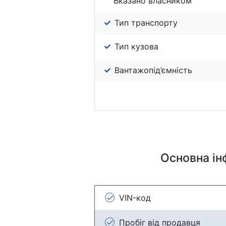
Вказано власником
Тип транспорту
Тип кузова
Вантажопід’ємність
Основна і
VIN-код
Пробіг від продавця