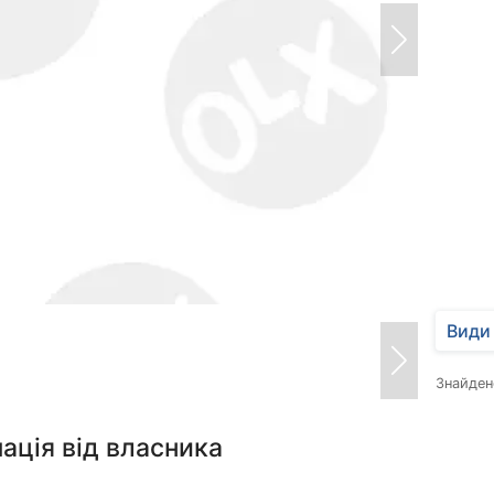
Види 
Знайде
ація від власника