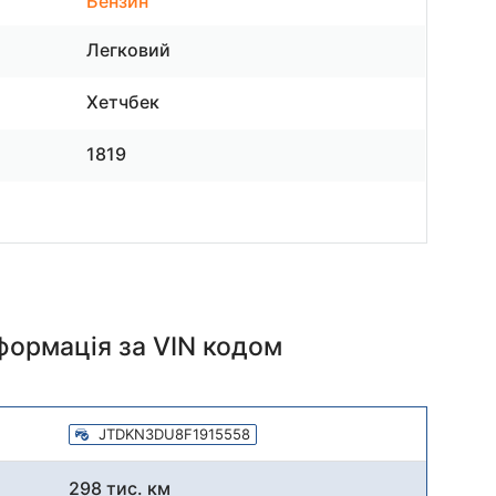
Бензин
Легковий
Хетчбек
1819
нформація
за VIN кодом
JTDKN3DU8F1915558
298 тис. км