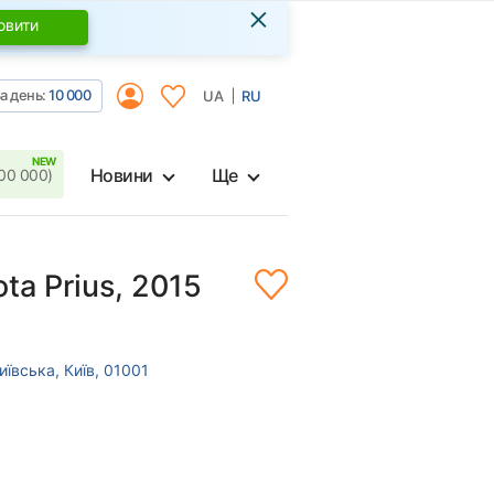
×
овити
а день:
10 000
UA
RU
Новини
Ще
00 000)
ta Prius, 2015
иївська, Київ, 01001