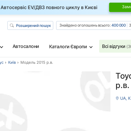
Зам
Автосервіс EV/ДВЗ повного циклу в Києві
Знайдено оголошень всього:
400 000
З
Розширений пошук
Автосалони
Всі відгуки
Каталоги Європи
(3
ус
Київ
Модель 2015 р.в.
Toyo
р.в.
UA, К