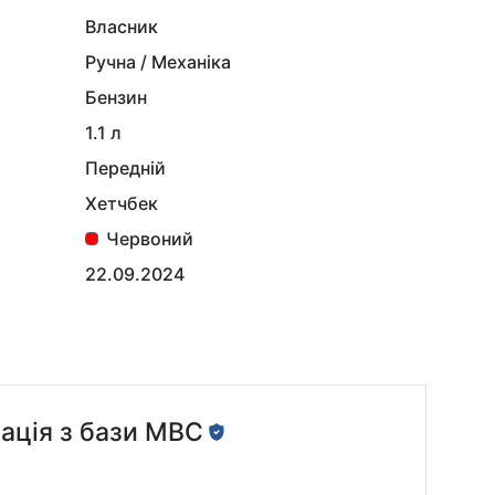
Власник
Ручна / Механіка
Бензин
1.1 л
Передній
Хетчбек
Червоний
22.09.2024
ація з бази МВС