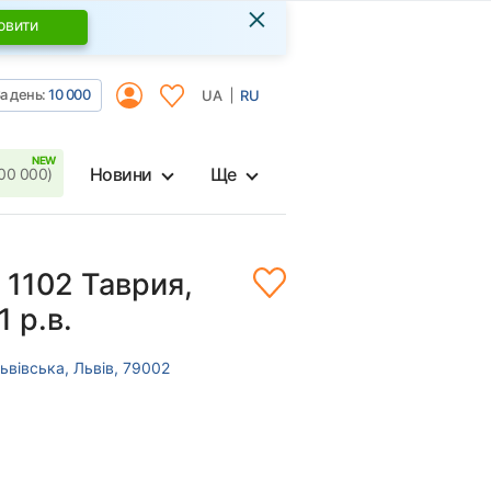
×
овити
а день:
10 000
UA
RU
Новини
Ще
00 000)
 1102 Таврия,
 р.в.
ьвівська, Львів, 79002