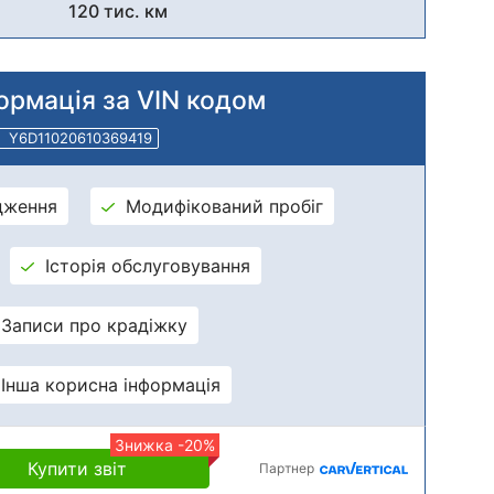
120 тис. км
ормація за VIN кодом
Y6D11020610369419
дження
Модифікований пробіг
Історія обслуговування
Записи про крадіжку
Інша корисна інформація
Знижка -20%
Купити звіт
Партнер