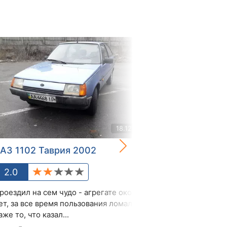
18.12.2021
АЗ 1102 Таврия 2002
ЗАЗ 1102 Та
2.0
2.8
роездил на сем чудо - агрегате около 2
Отличная маши
ет, за все время пользования ломалось
вареная-перева
аже то, что казал...
прошлый владел