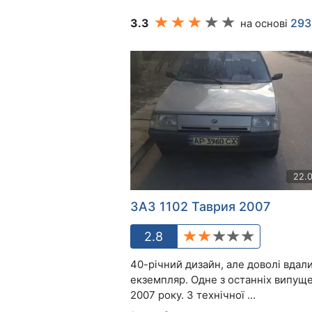
3.3
293
на основі
22.
ЗАЗ 1102 Таврия 2007
2.8
40-річний дизайн, але доволі вдал
екземпляр. Одне з останніх випущ
2007 року. З технічної ...