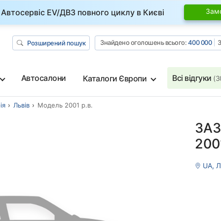
Зам
Автосервіс EV/ДВЗ повного циклу в Києві
Знайдено оголошень всього:
400 000
З
Розширений пошук
Автосалони
Всі відгуки
Каталоги Європи
(3
ія
Львів
Модель 2001 р.в.
ЗАЗ
2001
UA, Л