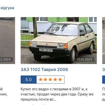
 відгука
02.2024
11.01.2023
ЗАЗ 1102 Таврия 2006
З
5.0
ий
Купил это ведро с гвоздями в 2007 и, к
П
ених,
счастью, продал через два года. Сразу же
л
пришлось почти вс...
д