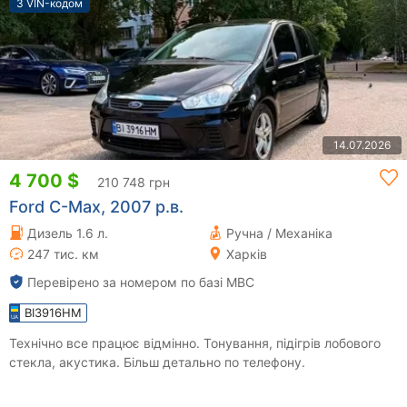
З VIN-кодом
14.07.2026
4 700 $
210 748 грн
Ford C-Max, 2007 р.в.
Дизель 1.6 л.
Ручна / Механіка
247 тис. км
Харків
Перевірено за номером по базі МВС
BI3916HM
Технічно все працює відмінно. Тонування, підігрів лобового
стекла, акустика. Більш детально по телефону.