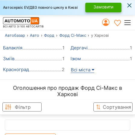
×
Замовити
Автосервіс EV/ДВЗ повного циклу в Києві
ВСІ АВТО ЗІ 100 АВТОСАЙТІВ
Автобазар
Авто
Форд
Форд Сі-Макс
у Харкові
Балаклія
1
Дергачі
1
Зміїв
1
Ізюм
1
Красноград
2
Всі міста
Оголошення про продаж Форд Сі-Макс в
Харкові
Фільтр
Сортування