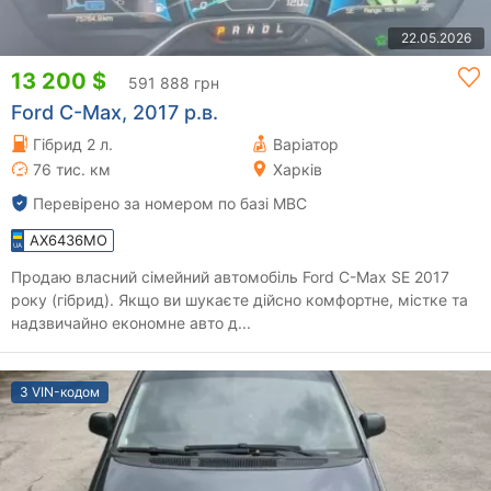
22.05.2026
13 200 $
591 888 грн
Ford C-Max, 2017 р.в.
Гібрид 2 л.
Варіатор
76 тис. км
Харків
Перевірено за номером по базі МВС
AX6436MO
Продаю власний сімейний автомобіль Ford C-Max SE 2017
року (гібрид). Якщо ви шукаєте дійсно комфортне, містке та
надзвичайно економне авто д...
З VIN-кодом