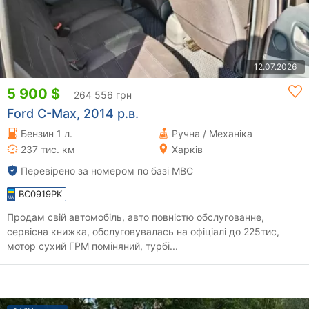
12.07.2026
5 900 $
264 556 грн
Ford C-Max, 2014 р.в.
Бензин 1 л.
Ручна / Механіка
237 тис. км
Харків
Перевірено за номером по базі МВС
BC0919PK
Продам свій автомобіль, авто повністю обслугованне,
сервісна книжка, обслуговувалась на офіціалі до 225тис,
мотор сухий ГРМ поміняний, турбі...