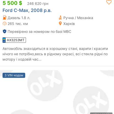
5 500 $
246 620 грн
Ford C-Max, 2008 р.в.
Дизель 1.8 л.
Ручна / Механіка
265 тис. км
Харків
Перевірено за номером по базі МВС
AX3253MT
Автомобіль знаходиться в хорошому стані, варити і красити
нічого не потрібно,весь в рідному окрасі, всі стекла рідні по
мотору і ходовій час...
З VIN-кодом