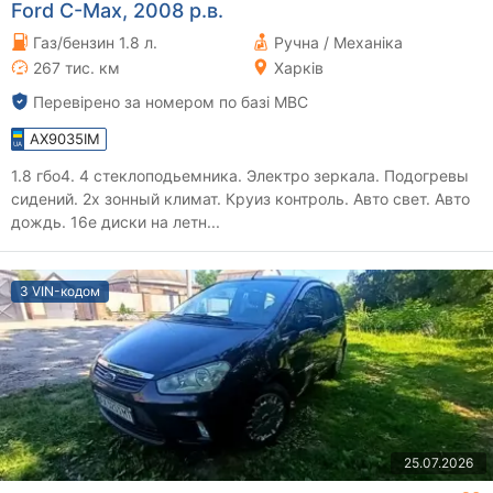
Ford C-Max, 2008 р.в.
Газ/бензин 1.8 л.
Ручна / Механіка
267 тис. км
Харків
Перевірено за номером по базі МВС
AX9035IM
1.8 гбо4. 4 стеклоподьемника. Электро зеркала. Подогревы
сидений. 2х зонный климат. Круиз контроль. Авто свет. Авто
дождь. 16е диски на летн...
З VIN-кодом
25.07.2026