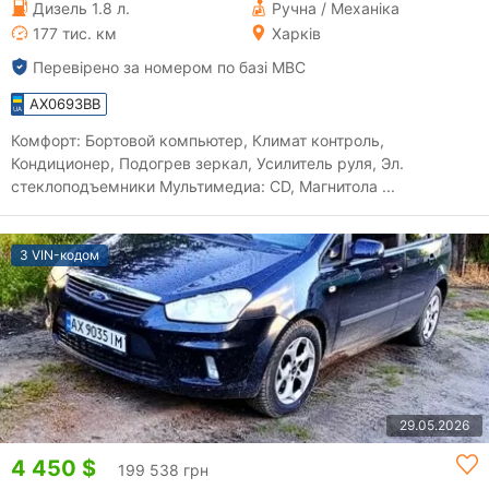
Дизель 1.8 л.
Ручна / Механіка
177 тис. км
Харків
Перевірено за номером по базі МВС
AX0693BB
Комфорт: Бортовой компьютер, Климат контроль,
Кондиционер, Подогрев зеркал, Усилитель руля, Эл.
стеклоподъемники Мультимедиа: CD, Магнитола ...
З VIN-кодом
29.05.2026
4 450 $
199 538 грн