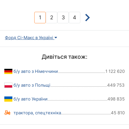
1
2
3
4
(current)
Форд Сі-Макс в Україні
Дивіться також:
б/у авто з Німеччини
1 122 620
б/у авто з Польщі
449 753
б/у авто України
498 835
трактора, спецтехніка
45 810