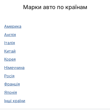
Марки авто по країнам
Америка
Англія
Італія
Китай
Корея
Німеччина
Росія
Франція
Японія
Інші країни