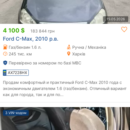
19.05.2026
4 100 $
183 844 грн
Ford C-Max, 2010 р.в.
Газ/бензин 1.6 л.
Ручна / Механіка
245 тис. км
Харків
Перевірено за номером по базі МВС
AX7228HX
Продам комфортный и практичный Ford C-Max 2010 года с
экономичным двигателем 1.6 (газ/бензин). Отличный вариант
как для города, так и для по...
З VIN-кодом