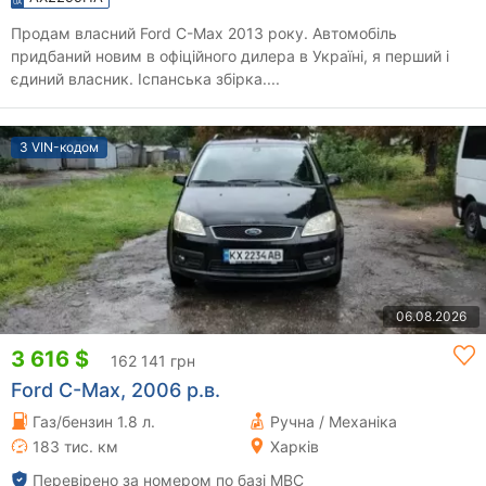
Продам власний Ford C-Max 2013 року. Автомобіль
придбаний новим в офіційного дилера в Україні, я перший і
єдиний власник. Іспанська збірка....
З VIN-кодом
06.08.2026
3 616 $
162 141 грн
Ford C-Max, 2006 р.в.
Газ/бензин 1.8 л.
Ручна / Механіка
183 тис. км
Харків
Перевірено за номером по базі МВС