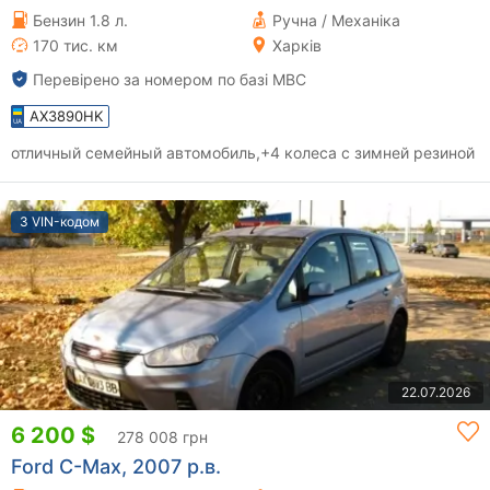
Бензин 1.8 л.
Ручна / Механіка
170 тис. км
Харків
Перевірено за номером по базі МВС
AX3890HK
отличный семейный автомобиль,+4 колеса с зимней резиной
З VIN-кодом
22.07.2026
6 200 $
278 008 грн
Ford C-Max, 2007 р.в.