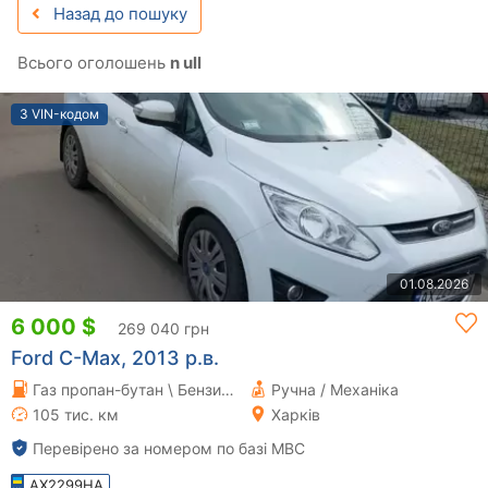
Назад до пошуку
Всього оголошень
n ull
З VIN-кодом
01.08.2026
6 000 $
269 040 грн
Ford C-Max, 2013 р.в.
Газ пропан-бутан \ Бензин 1 л.
Ручна / Механіка
105 тис. км
Харків
Перевірено за номером по базі МВС
AX2299HA