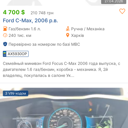
27.04.2026
4 700 $
210 748 грн
Ford C-Max, 2006 р.в.
Газ/бензин 1.6 л.
Ручна / Механіка
240 тис. км
Харків
Перевірено за номером по базі МВС
AX5930OP
Семейный минивэн Ford Focus C-Max 2006 года выпуска, с
двигателем 1.6 газ/бензин, коробка - механика. Я, 2й
владелец, покупалась в салоне Ук...
З VIN-кодом