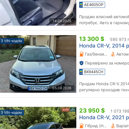
AE4605OP
Продаю власний автомоб
14.05.2026
потребує. Авто в гарному
13 300 $
595 973 
З VIN-кодом
Honda CR-V, 2014 р
Газ/бензин 2.4 л.
Автом
Перевірено за номеро
BX9445CH
Продам Honda CR-V 2014
05.08.2026
регулярно проходив техн
ГБО, працює як на бензині,
23 950 $
1 073 19
З VIN-кодом
Honda CR-V, 2021 р
Гібрид (HEV) 1.99 л.
Варіа