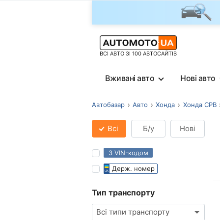
ВСІ АВТО ЗІ 100 АВТОСАЙТІВ
Вживані авто
Нові авто
Автобазар
Авто
Хонда
Хонда СРВ
Всі
Б/у
Нові
З VIN-кодом
Держ. номер
Тип транспорту
Всі типи транспорту