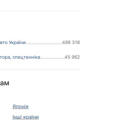
авто України
486 318
тора, спецтехніка
45 962
нам
Японія
Інші країни