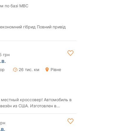
м по базі МВС
0 економний гібрид Повний привід
5 грн
.в.
тор
26 тис. км
Рівне
 местный кроссовер! Автомобиль в
везён из США. Изготовлен в
да. Покупал...
грн
в.