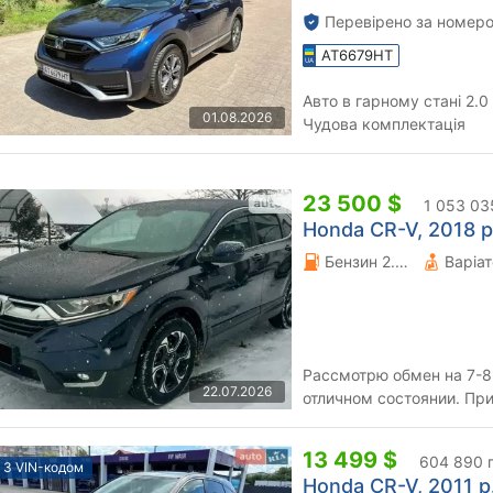
Перевірено за номеро
AT6679HT
Авто в гарному стані 2.
01.08.2026
Чудова комплектація
23 500 $
1 053 03
Honda CR-V, 2018 р
Бензин 2.4 л.
Варіа
Рассмотрю обмен на 7-8
22.07.2026
отличном состоянии. При
сентябре 2018 года, Кана
13 499 $
604 890 
З VIN-кодом
Honda CR-V, 2011 р.