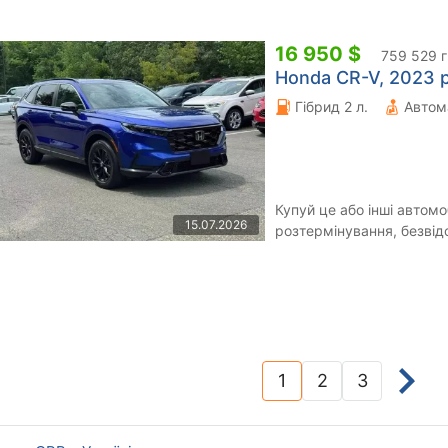
16 950 $
759 529 
Honda CR-V, 2023 р
Гібрид 2 л.
Автом
Купуй це або інші автомо
15.07.2026
розтермінування, безвід
можливість замовлення а
1
2
3
(current)