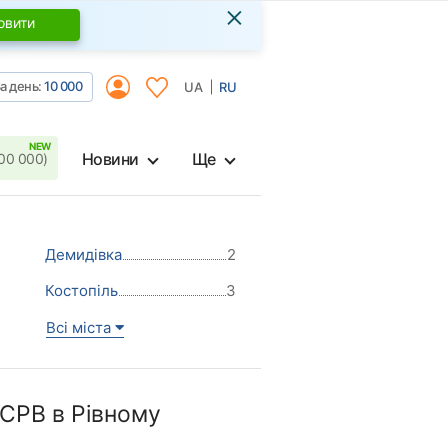
×
овити
а день:
10 000
UA
RU
Новини
Ще
00 000)
Демидівка
2
Костопіль
3
Всі міста
СРВ в Рівному