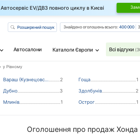
Зам
Автосервіс EV/ДВЗ повного циклу в Києві
Знайдено оголошень всього:
400 000
З
Розширений пошук
Автосалони
Всі відгуки
Каталоги Європи
(3
у Рівному
Вараш (Кузнецовськ)
2
Гоща
1
Дубно
3
Здолбунів
2
Млинів
1
Острог
1
Оголошення про продаж Хонда 