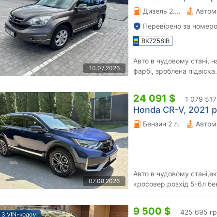
Дизель 2.2 л.
Автом
Перевірено за номеро
BK7258IB
Авто в чудовому стані, н
10.07.2026
фарбі, зроблена підвіска.
24 091 $
1 079 517
Honda CR-V, 2021 р
Бензин 2 л.
Автом
Авто в чудовому стані,е
07.08.2026
кросовер,розхід 5-6л бе
9 500 $
425 695 г
З VIN-кодом