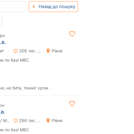
Назад до пошуку
грн
.в.
ат
206 тис. км
Рівне
м по базі МВС
і, не бита, тюнінг хром
рн
в.
Ручна / Механіка
296 тис. км
Рівне
м по базі МВС