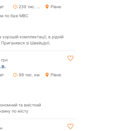
ат
239 тис. км
Рівне
м по базі МВС
а хорошій комплектації, в рідній
 Приганявся зі Швейцірії.
 грн
.в.
ат
99 тис. км
Рівне
кономний та виісткий
нзину по місту
рн