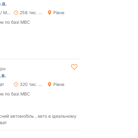
.в.
Ручна / Механіка
258 тис. км
Рівне
м по базі МВС
грн
.в.
ат
320 тис. км
Рівне
м по базі МВС
ий автомобіль , авто в ідеальному
иват