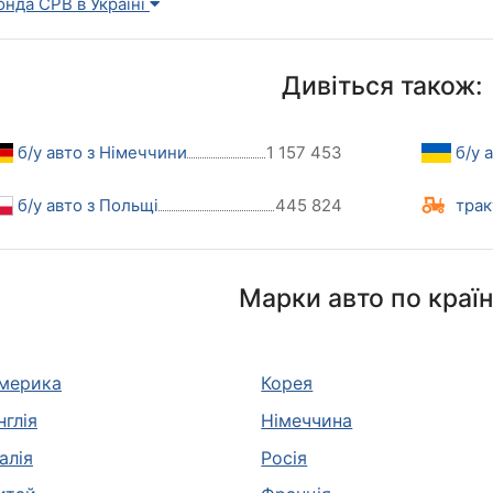
онда СРВ в Україні
Дивіться також:
б/у авто з Німеччини
1 157 453
б/у 
б/у авто з Польщі
445 824
трак
Марки авто по краї
мерика
Корея
нглія
Німеччина
талія
Росія