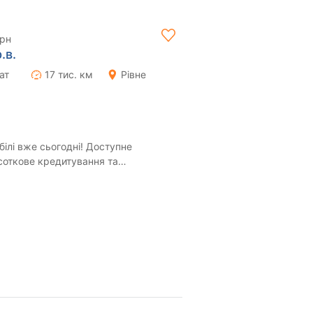
грн
.в.
ат
17 тис. км
Рівне
білі вже сьогодні! Доступне
соткове кредитування та
вто з економією до...