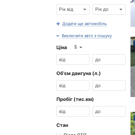
Рік від
Рік до
Додати ще автомобіль
Виключити авто з пошуку
$
Ціна
Об'єм двигуна (л.)
Пробіг (тис.км)
Стан