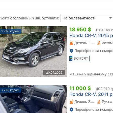
сього оголошень
n ull
Сортувати:
18 950 $
849 149 
З VIN-кодом
Honda CR-V, 2015 р
Дизель 1.6 л.
Автом
Перевірено за номеро
BK4767IT
20.07.2026
Машина у відмінному стан
11 000 $
492 910 г
З VIN-кодом
Honda CR-V, 2011 р.
Дизель 2.2 л.
Перевірено за номеро