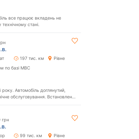
іль все працює вкладень не
 технічному стані.
грн
.в.
ат
197 тис. км
Рівне
м по базі МВС
 року. Автомобіль доглянутий,
ічне обслуговування. Встановлене
 так і...
9 грн
.в.
тор
99 тис. км
Рівне