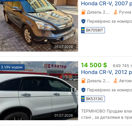
Honda CR-V, 2007 р
Дизель 2.2 л.
Перевірено за номеро
BK7058IT
26.07.2026
14 500 $
649 745 
З VIN-кодом
Honda CR-V, 2012 р
Дизель 2.2 л.
Автом
Перевірено за номеро
BK5313IC
ТЕРМІНОВО Продам власн
01.07.2026
стані , за деталями в пр