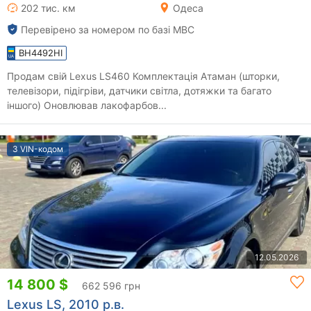
202 тис. км
Одеса
Перевірено за номером по базі МВС
BH4492HI
Продам свій Lexus LS460 Комплектацiя Атаман (шторки,
телевізори, підігріви, датчики свiтла, дотяжки та багато
iншого) Оновлював лакофарбов...
З VIN-кодом
12.05.2026
14 800 $
662 596 грн
Lexus LS, 2010 р.в.