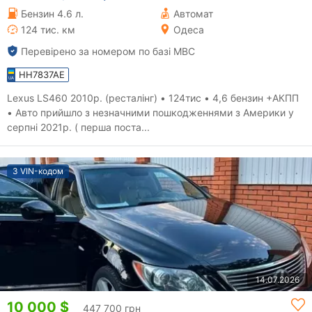
Бензин 4.6 л.
Автомат
124 тис. км
Одеса
Перевірено за номером по базі МВС
HH7837AE
Lexus LS460 2010р. (ресталінг) • 124тис • 4,6 бензин +АКПП
• Авто прийшло з незначними пошкодженнями з Америки у
серпні 2021р. ( перша поста...
З VIN-кодом
14.07.2026
10 000 $
447 700 грн