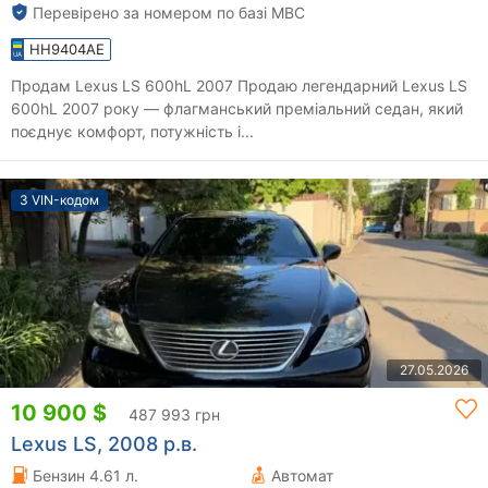
Перевірено за номером по базі МВС
HH9404AE
Продам Lexus LS 600hL 2007 Продаю легендарний Lexus LS
600hL 2007 року — флагманський преміальний седан, який
поєднує комфорт, потужність і...
З VIN-кодом
27.05.2026
10 900 $
487 993 грн
Lexus LS, 2008 р.в.
Бензин 4.61 л.
Автомат