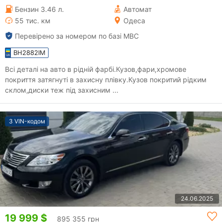
Бензин 3.46 л.
Автомат
55 тис. км
Одеса
Перевірено за номером по базі МВС
BH2882IM
Всі деталі на авто в рідній фарбі.Кузов,фари,хромове
покриття затягнуті в захисну плівку.Кузов покритий рідким
склом,диски теж під захисним ...
З VIN-кодом
24.06.2025
19 999 $
895 355 грн