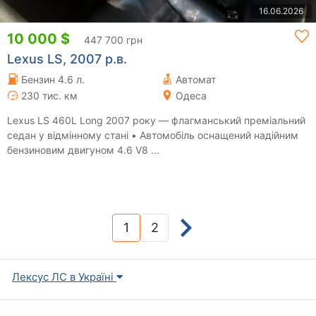
16.06.2026
10 000 $
447 700 грн
Lexus LS, 2007 р.в.
Бензин 4.6 л.
Автомат
230 тис. км
Одеса
Lexus LS 460L Long 2007 року — флагманський преміальний
седан у відмінному стані • Автомобіль оснащений надійним
бензиновим двигуном 4.6 V8 ...
1
2
(current)
Лексус ЛС в Україні