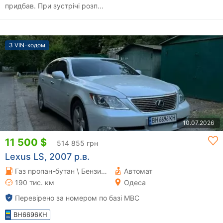
придбав. При зустрічі розп...
З VIN-кодом
10.07.2026
11 500 $
514 855 грн
Lexus LS, 2007 р.в.
Газ пропан-бутан \ Бензин 4.61 л.
Автомат
190 тис. км
Одеса
Перевірено за номером по базі МВС
BH6696KH