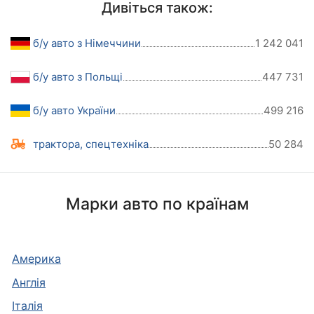
Дивіться також:
б/у авто з Німеччини
1 242 041
б/у авто з Польщі
447 731
б/у авто України
499 216
трактора, спецтехніка
50 284
Марки авто по країнам
Америка
Англія
Італія