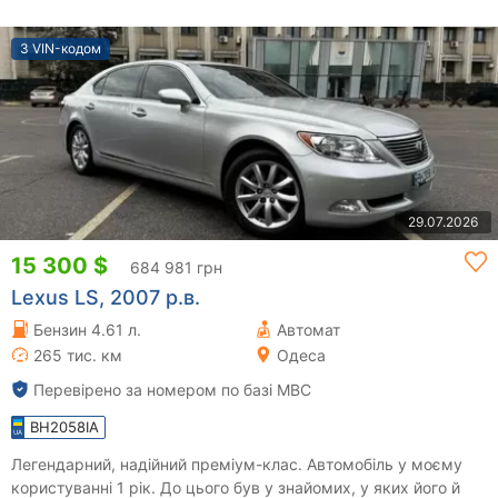
З VIN-кодом
29.07.2026
15 300 $
684 981 грн
Lexus LS, 2007 р.в.
Бензин 4.61 л.
Автомат
265 тис. км
Одеса
Перевірено за номером по базі МВС
BH2058IA
Легендарний, надійний преміум-клас. Автомобіль у моєму
користуванні 1 рік. До цього був у знайомих, у яких його й