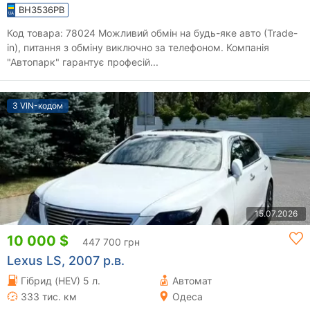
BH3536PB
Код товара: 78024 Можливий обмін на будь-яке авто (Trade-
in), питання з обміну виключно за телефоном. Компанія
"Автопарк" гарантує професій...
З VIN-кодом
15.07.2026
10 000 $
447 700 грн
Lexus LS, 2007 р.в.
Гібрид (HEV) 5 л.
Автомат
333 тис. км
Одеса