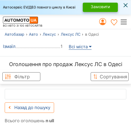
×
Замовити
Автосервіс EV/ДВЗ повного циклу в Києві
ВСІ АВТО ЗІ 100 АВТОСАЙТІВ
Автобазар
Авто
Лексус
Лексус ЛС
в Одесі
Ізмаїл
1
Всі міста
Оголошення про продаж Лексус ЛС в Одесі
Фільтр
Сортування
Назад до пошуку
Всього оголошень
n ull