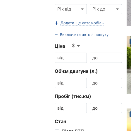
Рік від
Рік до
Додати ще автомобіль
Виключити авто з пошуку
$
Ціна
Об'єм двигуна (л.)
Пробіг (тис.км)
Стан