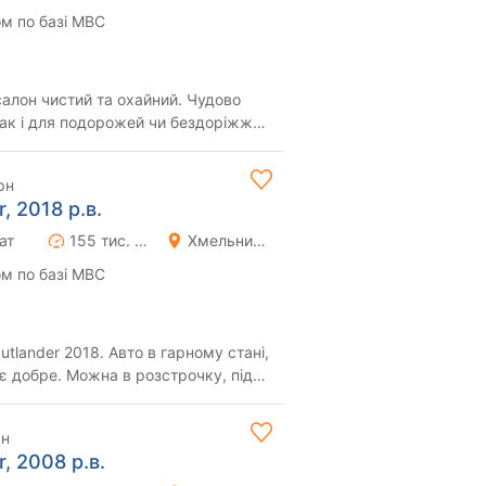
м по базі МВС
салон чистий та охайний. Чудово
так і для подорожей чи бездоріжжя.
но...
рн
, 2018 р.в.
ат
155 тис. км
Хмельницький
м по базі МВС
ює добре. Можна в розстрочку, під
рн
r, 2008 р.в.