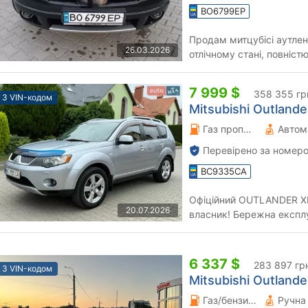
BO6799EP
Продам митцубісі аутлен
26.03.2026
отлічному стані, повніс
грм, зчеплення,масла, фі
7 999 $
358 355 гр
З VIN-кодом
Mitsubishi Outlande
Газ пропан-бутан \ Бензин 2.4 л.
Автом
Перевірено за номеро
BC9335CA
Офіційний OUTLANDER XL
20.07.2026
власник! Бережна експл
потребує, все працює на 
6 337 $
283 897 гр
З VIN-кодом
Mitsubishi Outlande
Газ/бензин 2 л.