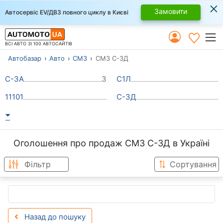
×
Замовити
Автосервіс EV/ДВЗ повного циклу в Києві
ВСІ АВТО ЗІ 100 АВТОСАЙТІВ
Автобазар
Авто
СМЗ
СМЗ С-3Д
С-3А
3
С1Л
11101
С-3Д
Оголошення про продаж СМЗ С-3Д в Україні
Фільтр
Сортування
Назад до пошуку