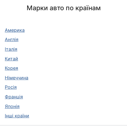
Марки авто по країнам
Америка
Англія
Італія
Китай
Корея
Німеччина
Росія
Франція
Японія
Інші країни