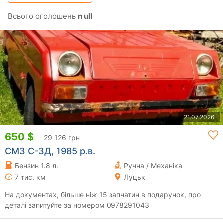
Всього оголошень
n ull
21.07.2026
650 $
29 126 грн
СМЗ С-3Д, 1985 р.в.
Бензин 1.8 л.
Ручна / Механіка
7 тис. км
Луцьк
На документах, більше ніж 15 запчатин в подарунок, про
деталі запитуйте за номером 0978291043