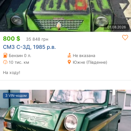
01.08.2026
800 $
35 848 грн
СМЗ С-3Д, 1985 р.в.
Бензин 0 л.
Не вказана
10 тис. км
Южне (Південне)
На ходу!
З VIN-кодом