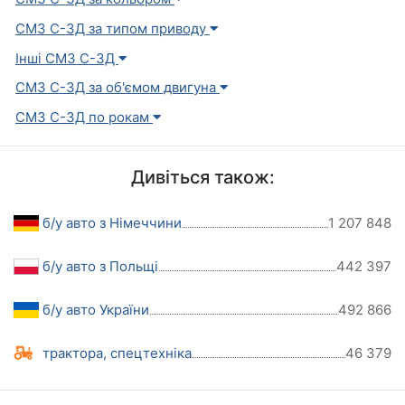
СМЗ С-3Д за типом приводу
Інші СМЗ С-3Д
СМЗ С-3Д за об'ємом двигуна
СМЗ С-3Д по рокам
Дивіться також:
б/у авто з Німеччини
1 207 848
б/у авто з Польщі
442 397
б/у авто України
492 866
трактора, спецтехніка
46 379