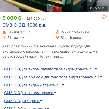
23.10.2022
5 000 $
224 050 грн
СМЗ С-3Д, 1986 р.в.
Бензин 0.35 л.
Ручна / Механіка
31 тис. км
Біла Церква
Авто для істинних поціновувачів, чудово підійде для
виставкового використання, в колекцію. Вкладено дуже
багато грошей і часу. По технічній ...
СМЗ С-3Д за типом палива та за видом трансмісії
СМЗ С-3Д за об'ємом двигуна та за видом трансмісії
СМЗ С-3Д за видами трансмісії
СМЗ С-3Д за типом палива
СМЗ С-3Д в Україні
СМЗ С-3Д за кольором