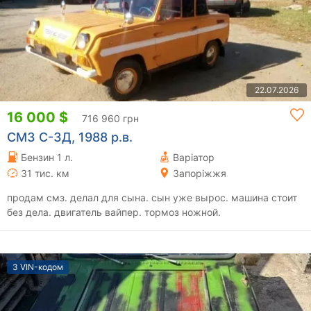
22.07.2026
16 000 $
716 960 грн
СМЗ С-3Д, 1988 р.в.
Бензин 1 л.
Варіатор
31 тис. км
Запоріжжя
продам смз. делал для сына. сын уже вырос. машина стоит
без дела. двигатель вайпер. тормоз ножной.
З VIN-кодом