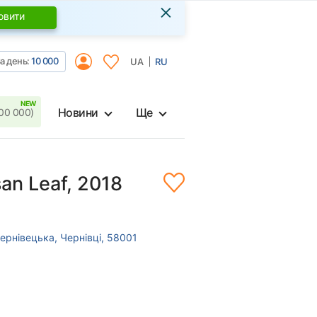
×
овити
а день:
10 000
UA
RU
Новини
Ще
00 000)
san Leaf, 2018
ернівецька, Чернівці, 58001