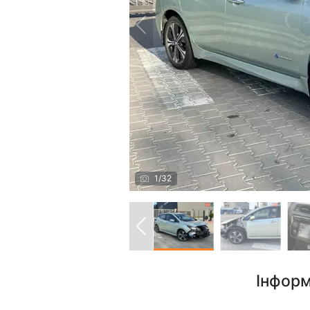
1
/
32
Інформ