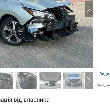
Види 
Знайде
ація від власника