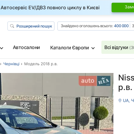
Зам
Автосервіс EV/ДВЗ повного циклу в Києві
Знайдено оголошень всього:
400 000
З
Розширений пошук
Автосалони
Всі відгуки
Каталоги Європи
(3
Чернівці
Модель 2018 р.в.
Nis
р.в.
UA, Ч