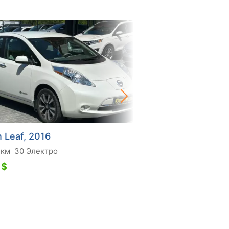
 Leaf, 2016
Nissan Leaf, 2016
 км
30 Электро
109 тис. км
80 Другое
 $
7 500 $