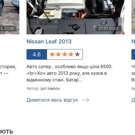
03.2026
21.01.2026
Nissan Leaf 2013
N
4.6
истории,
Авто супер , особливо якщо ціна 6500.
Ч
кт —
<br>Хоч авто 2013 року, але кузов в
з
відмінному стані. Батар...
В
Автор:
juri ivanov
А
Дивитися весь відгук
Д
ають