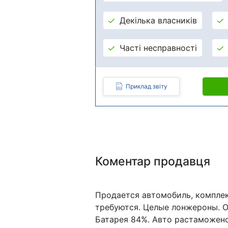
Декілька власників
Часті несправності
Приклад звіту
Коментар продавця
Продается автомобиль, комплек
требуются. Целые лонжероны. О
Батарея 84%. Авто растаможено