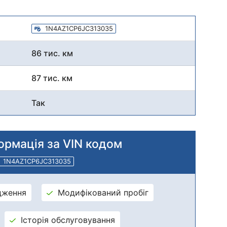
1N4AZ1CP6JC313035
86 тис. км
87 тис. км
Так
ормація за VIN кодом
1N4AZ1CP6JC313035
дження
Модифікований пробіг
Історія обслуговування