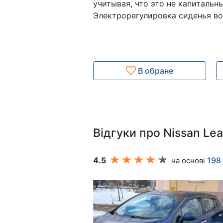
учитывая, что это не капитальн
Электрорегулировка сиденья в
В обране
Відгуки про Nissan Lea
4.5
198 
на основі