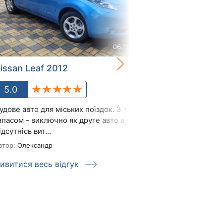
06.11.2025
issan Leaf 2012
Nissan Leaf 
5.0
4.6
удове авто для міських поїздок. З таким
Японская верси
апасом - виключно як друге авто в сім'ї.
процентов из 
ідсутнісь вит...
из 12 проезжает
втор:
Олександр
Автор:
Igor
ивитися весь відгук
Дивитися вес