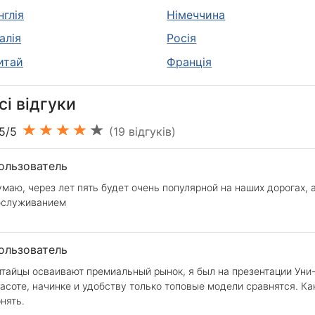
нглія
Німеччина
талія
Росія
итай
Франція
сі відгуки
.5/5
(19 відгуків)
ользователь
маю, через лет пять будет очень популярной на наших дорогах, 
бслуживанием
ользователь
тайцы осваивают премиальный рынок, я был на презентации Уни-К
асоте, начинке и удобству только топовые модели сравнятся. Как
нять.