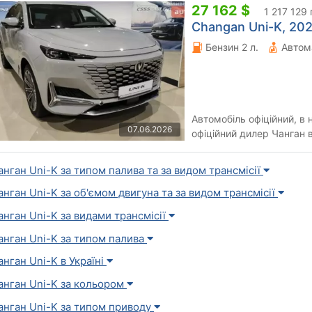
27 162 $
1 217 129 
Changan Uni-K, 202
Бензин 2 л.
Автом
Автомобіль офіційний, в 
07.06.2026
офіційний дилер Чанган в
автомобілі 2023 року вип
анган Uni-K за типом палива та за видом трансмісії
анган Uni-K за об'ємом двигуна та за видом трансмісії
анган Uni-K за видами трансмісії
анган Uni-K за типом палива
анган Uni-K в Україні
анган Uni-K за кольором
анган Uni-K за типом приводу