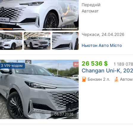
Передній
Автомат
Черкаси, 24.04.2026
Ньютон Авто Місто
26 536 $
1 189 078
З VIN-кодом
Changan Uni-K, 202
Бензин 2 л.
Автом
06.07.2026