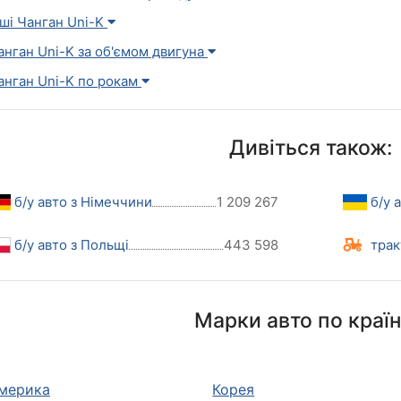
нші Чанган Uni-K
анган Uni-K за об'ємом двигуна
анган Uni-K по рокам
Дивіться також:
б/у авто з Німеччини
1 209 267
б/у 
б/у авто з Польщі
443 598
трак
Марки авто по краї
мерика
Корея