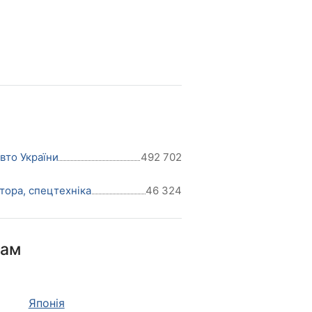
авто України
492 702
тора, спецтехніка
46 324
нам
Японія