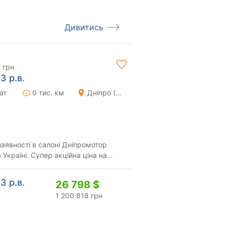
Дивитись
 грн
3 р.в.
ат
0 тис. км
Дніпро (Дніпропетровськ)
наявності в салоні Дніпромотор
 Україні. Супер акційна ціна на
уску....
3 р.в.
26 798 $
1 200 818 грн