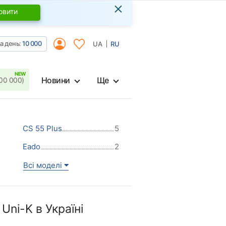
×
овити
а день:
10 000
UA
RU
Новини
Ще
00 000)
CS 55 Plus
5
Eado
2
Всі моделі
ni-K в Україні