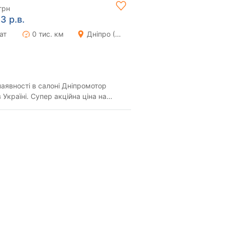
грн
3 р.в.
ат
0 тис. км
Дніпро (Дніпропетровськ)
наявності в салоні Дніпромотор
 Україні. Супер акційна ціна на
уску....