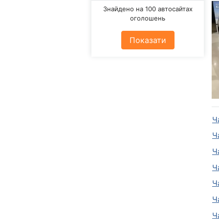
Знайдено на 100 автосайтах
оголошень
Показати
Ч
Ч
Ч
Ч
Ч
Ч
Ч