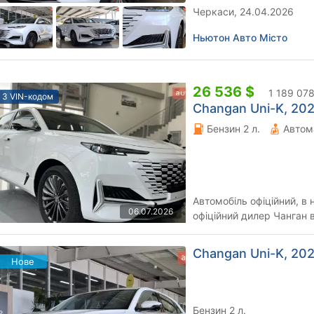
Черкаси, 24.04.2026
Ньютон Авто Місто
26 536 $
1 189 078
З VIN-кодом
Changan Uni-K, 202
Бензин 2 л.
Автом
Автомобіль офіційний, в 
06.07.2026
офіційний дилер Чанган в
автомобілі 2023 року вип
Changan Uni-K, 202
Нове
Бензин 2 л.