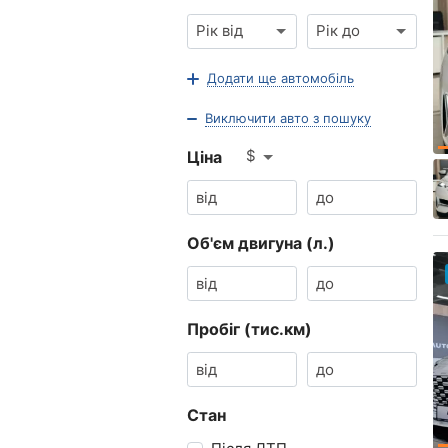
Рік від
Рік до
Додати ще автомобіль
Виключити авто з пошуку
$
Ціна
Об'єм двигуна (л.)
Пробіг (тис.км)
Стан