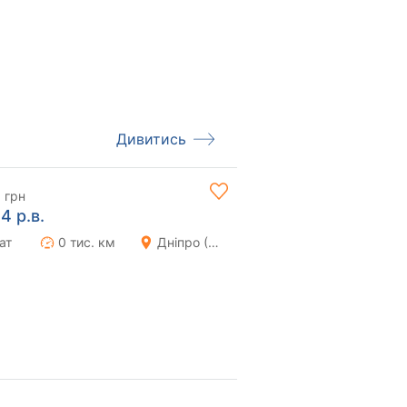
Дивитись
 грн
4 р.в.
ат
0 тис. км
Дніпро (Дніпропетровськ)