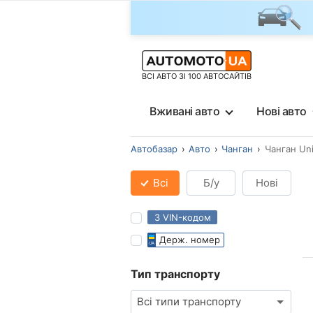
ВСІ АВТО ЗІ 100 АВТОСАЙТІВ
Вживані авто
Нові авто
Автобазар
Авто
Чанган
Чанган Un
Всі
Б/у
Нові
З VIN-кодом
Держ. номер
Тип транспорту
Всі типи транспорту