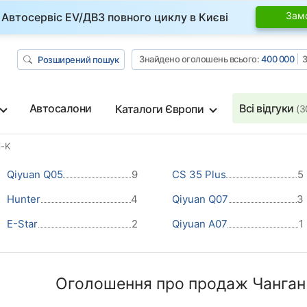
Зам
Автосервіс EV/ДВЗ повного циклу в Києві
Знайдено оголошень всього:
400 000
З
Розширений пошук
Автосалони
Всі відгуки
Каталоги Європи
(3
i-K
Qiyuan Q05
9
CS 35 Plus
5
Hunter
4
Qiyuan Q07
3
E-Star
2
Qiyuan A07
1
Оголошення про продаж Чанган U