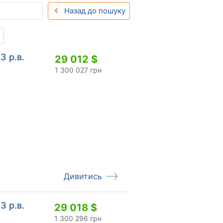
Назад до пошуку
3 р.в.
29 012 $
1 300 027 грн
Дивитись
3 р.в.
29 018 $
1 300 296 грн