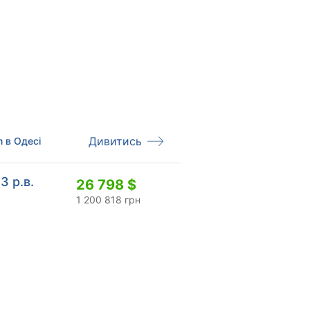
Дивитись
 в Одесі
3 р.в.
26 798 $
1 200 818 грн