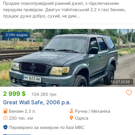
Продам повнопривідний рамний джип, з підключаємим
переднім привідом. Двигун тойотовський 2.2 л газ/ бензин,
працює дуже добро, сухий, не дим...
З VIN-кодом
15.07.2026
2 999 $
134 265 грн
Great Wall Safe, 2006 р.в.
Бензин 2.3 л.
Ручна / Механіка
230 тис. км
Одеса
Перевірено за номером по базі МВС