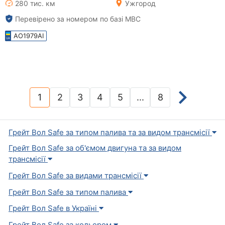
280 тис. км
Ужгород
Перевірено за номером по базі МВС
AO1979AI
1
2
3
4
5
...
8
(current)
Грейт Вол Safe за типом палива та за видом трансмісії
Грейт Вол Safe за об'ємом двигуна та за видом
трансмісії
Грейт Вол Safe за видами трансмісії
Грейт Вол Safe за типом палива
Грейт Вол Safe в Україні
Грейт Вол Safe за кольором