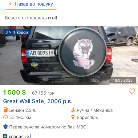
Назад до пошуку
Всього оголошень
n ull
З VIN-кодом
18.05.2026
1 500 $
67 155 грн
Great Wall Safe, 2006 р.в.
Бензин 2.2 л.
Ручна / Механіка
55 тис. км
Бориспіль
Перевірено за номером по базі МВС
AB8095HP