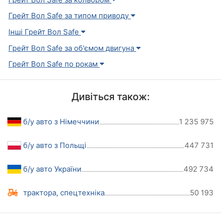
Грейт Вол Safe за типом приводу
Інші Грейт Вол Safe
Грейт Вол Safe за об'ємом двигуна
Грейт Вол Safe по рокам
Дивіться також:
б/у авто з Німеччини
1 235 975
б/у авто з Польщі
447 731
б/у авто України
492 734
трактора, спецтехніка
50 193