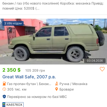
бензин / газ (гбо нового покоління) Коробка: механіка Привід:
повний Ціна: 5200$ (...
З VIN-кодом
03.08.2026
2 350 $
105 209 грн
Great Wall Safe, 2007 р.в.
Газ пропан-бутан \ Бензин 2.2 л.
Ручна / Механіка
305 тис. км
Бровари
Перевірено за номером по базі МВС
KA6576OX