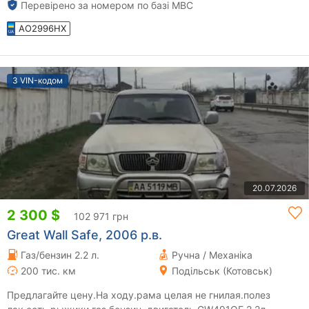
Перевірено за номером по базі МВС
AO2996HX
З VIN-кодом
20.07.2026
2 300 $
102 971 грн
Great Wall Safe, 2006 р.в.
Газ/бензин 2.2 л.
Ручна / Механіка
200 тис. км
Подільськ (Котовськ)
Предлагайте цену.На ходу.рама целая не гнилая.полез