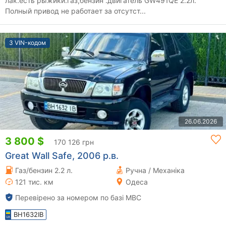
лак.есть рыжики.газ,бензин .двигатель GW491QE 2.2л.
Полный привод не работает за отсутст...
З VIN-кодом
26.06.2026
3 800 $
170 126 грн
Great Wall Safe, 2006 р.в.
Газ/бензин 2.2 л.
Ручна / Механіка
121 тис. км
Одеса
Перевірено за номером по базі МВС
BH1632IB