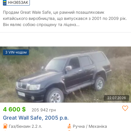
HH3653AK
Продам Great Wale Safe, це рамний позашляховик
китайського виробництва, що випускався з 2001 по 2009 рік.
Він являє собою спрощену та ліценз...
З VIN-кодом
22.07.2026
4 600 $
205 942 грн
Great Wall Safe, 2005 р.в.
Газ/бензин 2.2 л.
Ручна / Механіка