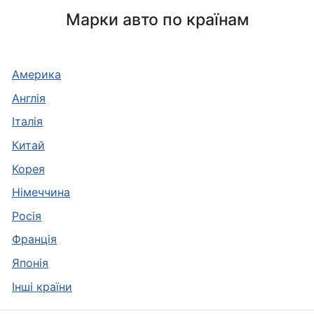
Марки авто по країнам
Америка
Англія
Італія
Китай
Корея
Німеччина
Росія
Франція
Японія
Інші країни