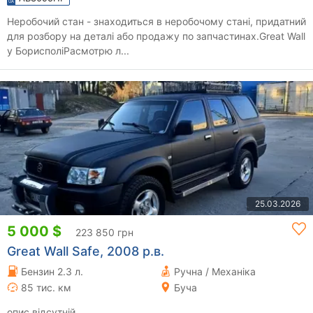
Неробочий стан - знаходиться в неробочому стані, придатний
для розбору на деталі або продажу по запчастинах.Great Wall
у БорисполіРасмотрю л...
25.03.2026
5 000 $
223 850 грн
Great Wall Safe, 2008 р.в.
Бензин 2.3 л.
Ручна / Механіка
85 тис. км
Буча
опис відсутній