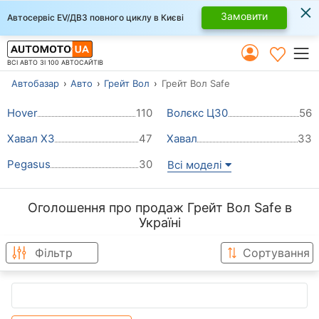
×
Замовити
Автосервіс EV/ДВЗ повного циклу в Києві
ВСІ АВТО ЗІ 100 АВТОСАЙТІВ
Автобазар
Авто
Грейт Вол
Грейт Вол Safe
Hover
110
Волєкс Ц30
56
Хавал Х3
47
Хавал
33
Pegasus
30
Всі моделі
Оголошення про продаж Грейт Вол Safe в
Україні
Фільтр
Сортування