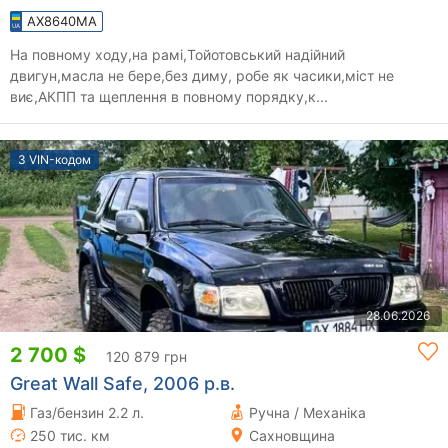
AX8640MA
На повному ходу,на рамі,Тойотовський надійний
двигун,масла не бере,без диму, робе як часики,міст не
виє,АКПП та щеплення в повному порядку,к...
З VIN-кодом
28.06.2026
2 700 $
120 879 грн
Great Wall Safe, 2006 р.в.
Газ/бензин 2.2 л.
Ручна / Механіка
250 тис. км
Сахновщина