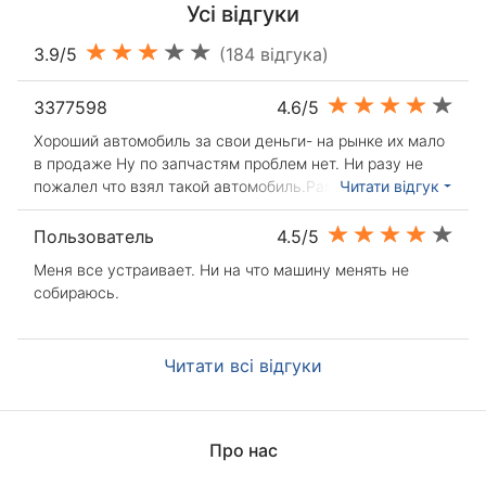
Усі відгуки
3.9/5
(184 відгука)
3377598
4.6/5
Хороший автомобиль за свои деньги- на рынке их мало
в продаже Ну по запчастям проблем нет. Ни разу не
пожалел что взял такой автомобиль.Рамный
Читати відгук
внедорожник с безотказным двигателем и
механической трансмисией за 40% от стоимости
Пользователь
4.5/5
тойоты.- Safe 2007 владею с ноября 2018,Взял Great
Меня все устраивает. Ни на что машину менять не
Wall Safe по совету друзей,. Я вообще придирчивый к
собираюсь.
машинам, тут каких-то очевидных недостатков не
нашел. В багажник помещается абсолютно все, что
нужно – запихивали туда несколько огромных
Читати всі відгуки
чемоданов и ничего. Расход нормальный, раньше у
меня и то больше было. Порадовало наличие разных
датчиков, зеркала крутые. В общем, только плюсы и
разве что движок посильнее хотелось бы. поменял:
Про нас
сайлентблоки, тормозные колодки, термостат и всё !
ПРОСТО ИДЕАЛЬНАЯ МАШИНА ДЛЯ ВСЕХ НУЖД в