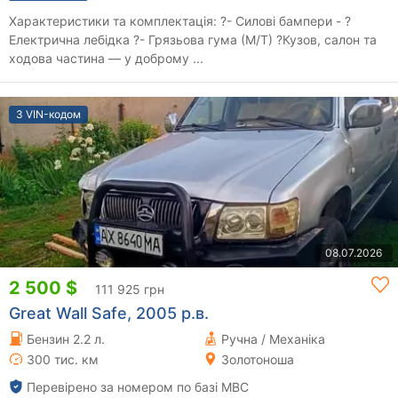
Характеристики та комплектація: ?- Силові бампери - ?
Електрична лебідка ?- Грязьова гума (M/T) ?Кузов, салон та
ходова частина — у доброму ...
З VIN-кодом
08.07.2026
2 500 $
111 925 грн
Great Wall Safe, 2005 р.в.
Бензин 2.2 л.
Ручна / Механіка
300 тис. км
Золотоноша
Перевірено за номером по базі МВС