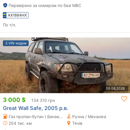
Перевірено за номером по базі МВС
AX1884HX
По т/п.
З VIN-кодом
06.08.2026
3 000 $
134 310 грн
Great Wall Safe, 2005 р.в.
Газ пропан-бутан \ Бензин 2.2 л.
Ручна / Механіка
254 тис. км
Тячів