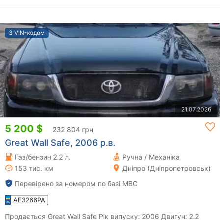
З VIN-кодом
21.07.2026
5 200 $
232 804 грн
Great Wall Safe, 2006 р.в.
Газ/бензин 2.2 л.
Ручна / Механіка
153 тис. км
Дніпро (Дніпропетровськ)
Перевірено за номером по базі МВС
AE3266PA
Продається Great Wall Safe Рік випуску: 2006 Двигун: 2.2