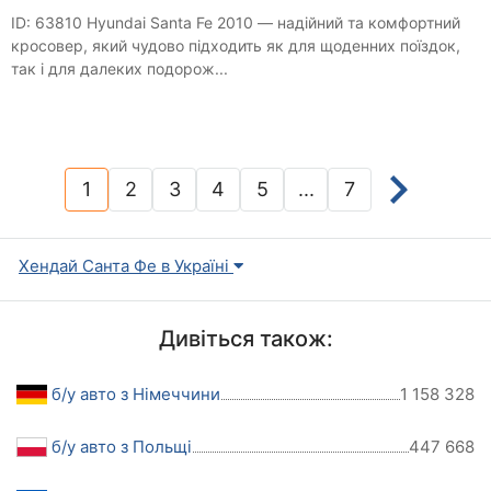
ID: 63810 Hyundai Santa Fe 2010 — надійний та комфортний
кросовер, який чудово підходить як для щоденних поїздок,
так і для далеких подорож...
1
2
3
4
5
...
7
(current)
Хендай Санта Фе в Україні
Дивіться також:
б/у авто з Німеччини
1 158 328
б/у авто з Польщі
447 668