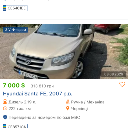
CE5461EE
З VIN-кодом
08.08.2026
7 000 $
313 810 грн
Hyundai Santa FE, 2007 р.в.
Дизель 2.19 л.
Ручна / Механіка
222 тис. км
Чернівці
Перевірено за номером по базі МВС
CE8571CA