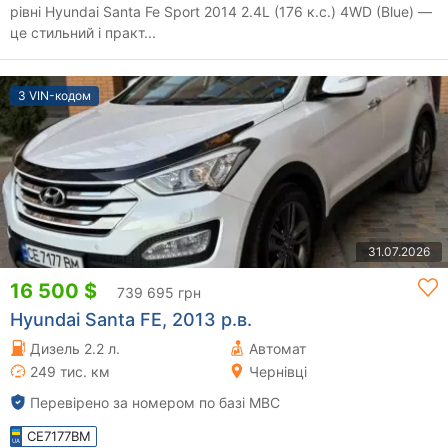
рівні Hyundai Santa Fe Sport 2014 2.4L (176 к.с.) 4WD (Blue) —
це стильний і практ...
З VIN-кодом
31.07.2026
16 500 $
739 695 грн
Hyundai Santa FE, 2013 р.в.
Дизель 2.2 л.
Автомат
249 тис. км
Чернівці
Перевірено за номером по базі МВС
CE7177BM