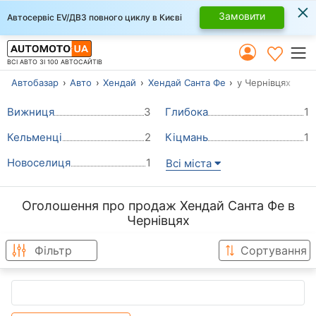
×
Замовити
Автосервіс EV/ДВЗ повного циклу в Києві
ВСІ АВТО ЗІ 100 АВТОСАЙТІВ
Автобазар
Авто
Хендай
Хендай Санта Фе
у Чернівцях
Вижниця
3
Глибока
1
Кельменці
2
Кіцмань
1
Новоселиця
1
Всі міста
Оголошення про продаж Хендай Санта Фе в
Чернівцях
Фільтр
Сортування