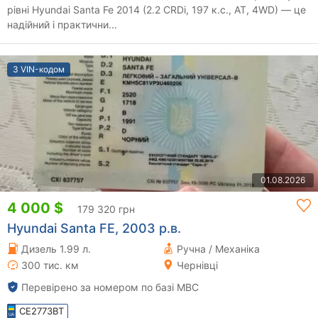
рівні Hyundai Santa Fe 2014 (2.2 CRDi, 197 к.с., AT, 4WD) — це
надійний і практични...
З VIN-кодом
01.08.2026
4 000 $
179 320 грн
Hyundai Santa FE, 2003 р.в.
Дизель 1.99 л.
Ручна / Механіка
300 тис. км
Чернівці
Перевірено за номером по базі МВС
CE2773BT