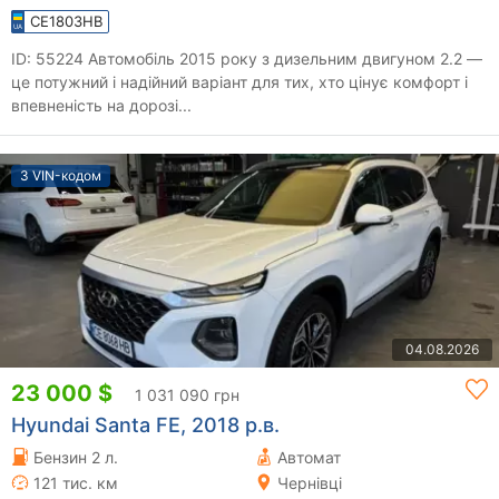
CE1803HB
ID: 55224 Автомобіль 2015 року з дизельним двигуном 2.2 —
це потужний і надійний варіант для тих, хто цінує комфорт і
впевненість на дорозі...
З VIN-кодом
04.08.2026
23 000 $
1 031 090 грн
Hyundai Santa FE, 2018 р.в.
Бензин 2 л.
Автомат
121 тис. км
Чернівці