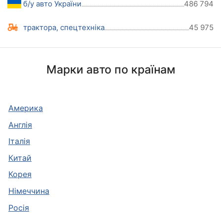
б/у авто України
486 794
трактора, спецтехніка
45 975
Марки авто по країнам
Америка
Англія
Італія
Китай
Корея
Німеччина
Росія