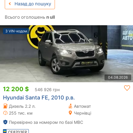
Назад до пошуку
Всього оголошень
n ull
З VIN-кодом
04.08.2026
12 200 $
546 926 грн
Hyundai Santa FE, 2010 р.в.
Дизель 2.2 л.
Автомат
255 тис. км
Чернівці
Перевірено за номером по базі МВС
CE8703EP