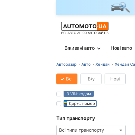
ВСІ АВТО ЗІ 100 АВТОСАЙТІВ
Вживані авто
Нові авто
Автобазар
Авто
Хендай
Хендай Са
Всі
Б/у
Нові
З VIN-кодом
Держ. номер
Тип транспорту
Всі типи транспорту