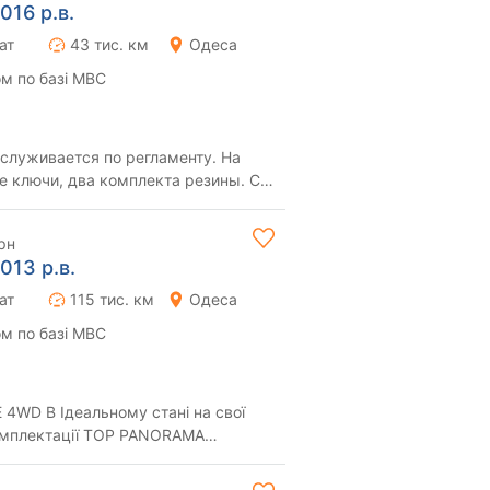
016 р.в.
ат
43 тис. км
Одеса
м по базі МВС
служивается по регламенту. На
е ключи, два комплекта резины. С
 по автомо...
рн
013 р.в.
ат
115 тис. км
Одеса
м по базі МВС
 4WD В Ідеальному стані на свої
омплектації TOP PANORAMA
 БИТ І НЕ ФАРБ...