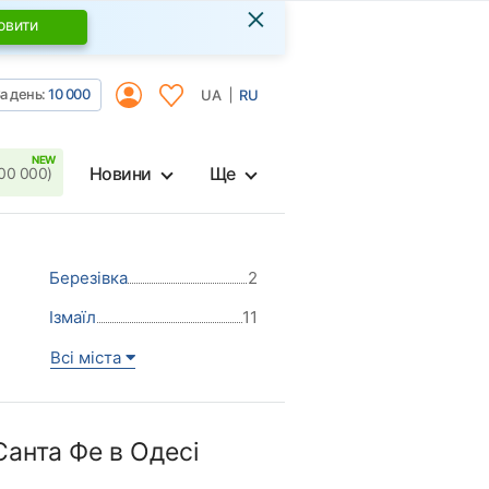
×
овити
а день:
10 000
UA
RU
Новини
Ще
00 000)
Березівка
2
Ізмаїл
11
Всі міста
анта Фе в Одесі