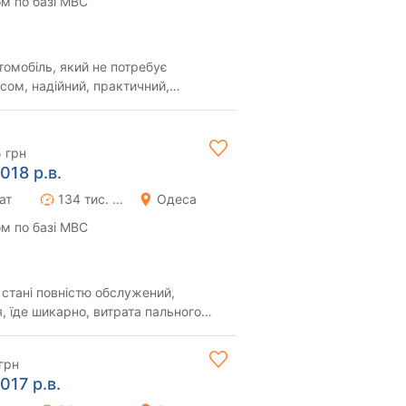
м по базі МВС
томобіль, який не потребує
сом, надійний, практичний,
a Fe 2012 модель...
5 грн
018 р.в.
ат
134 тис. км
Одеса
м по базі МВС
 стані повністю обслужений,
, їде шикарно, витрата пального
кантара, в...
грн
017 р.в.