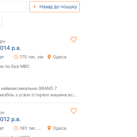
Назад до пошуку
грн
014 р.в.
ат
175 тис. км
Одеса
м по базі МВС
ід наймаксимальна GRAND 7
омобіль з усією Історією машина вся
 без пом...
рн
012 р.в.
ат
185 тис. км
Одеса