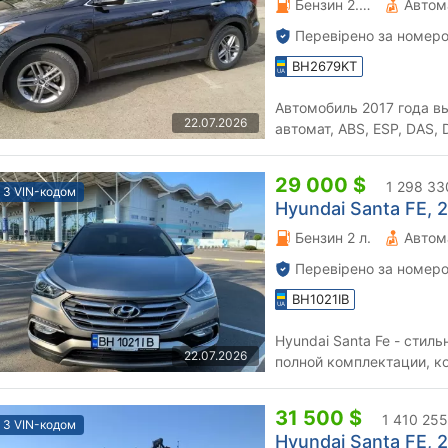
Бензин 2.4 л.
Автом
Перевірено за номеро
BH2679KT
Автомобиль 2017 года в
22.07.2026
автомат, ABS, ESP, DAS,
электропривод багажника
29 000 $
1 298 33
З VIN-кодом
Hyundai Santa FE, 2
Бензин 2 л.
Автом
Перевірено за номеро
BH1021IB
Hyundai Santa Fe - стил
22.07.2026
полной комплектации, к
энергичным людям, так 
31 500 $
1 410 255
З VIN-кодом
Hyundai Santa FE, 2