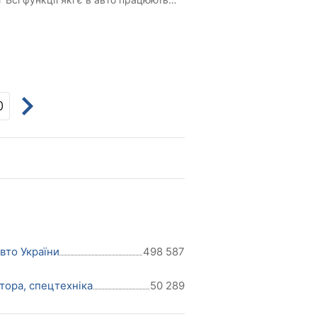
0
авто України
498 587
тора, спецтехніка
50 289