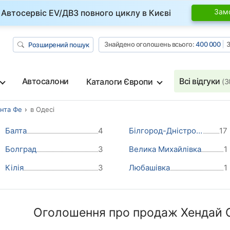
Зам
Автосервіс EV/ДВЗ повного циклу в Києві
Знайдено оголошень всього:
400 000
З
Розширений пошук
Автосалони
Всі відгуки
Каталоги Європи
(3
нта Фе
в Одесі
Балта
4
Білгород-Дністровський
17
Болград
3
Велика Михайлівка
1
Кілія
3
Любашівка
1
Оголошення про продаж Хендай С