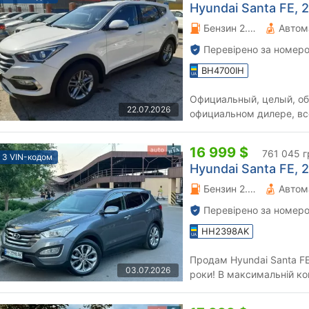
Hyundai Santa FE, 2
Бензин 2.2 л.
Автом
Перевірено за номеро
BH4700IH
Официальный, целый, об
22.07.2026
официальном дилере, вс
радостью на все вопросы
16 999 $
761 045 г
З VIN-кодом
Hyundai Santa FE, 2
Бензин 2.36 л.
Автом
Перевірено за номеро
HH2398AK
Продам Hyundai Santa FE
03.07.2026
роки! В максимальній к
Автомобіль офіційний, НЕ