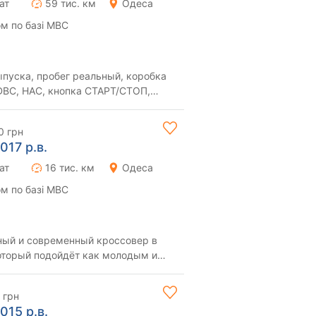
ат
59 тис. км
Одеса
м по базі МВС
ыпуска, пробег реальный, коробка
 DBC, HAC, кнопка СТАРТ/СТОП,
, безключ...
0 грн
017 р.в.
ат
16 тис. км
Одеса
м по базі МВС
ьный и современный кроссовер в
оторый подойдёт как молодым и
и семейным п...
 грн
015 р.в.