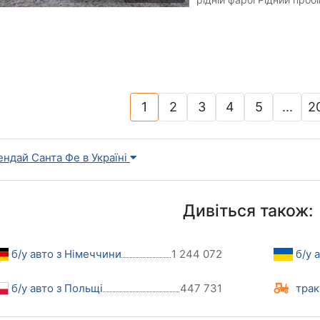
Салон відповідає...
1
2
3
4
5
...
2
(current)
ендай Санта Фе в Україні
Дивіться також:
б/у авто з Німеччини
1 244 072
б/у 
б/у авто з Польщі
447 731
трак