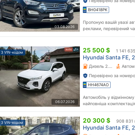
Перевірено за номеро
BH0418PK
Пропоную вашій увазі ав
03.08.2026
реклами, перевірений ча
економічний Hyundai Sant
25 500 $
1 141 63
З VIN-кодом
Hyundai Santa FE, 2
Дизель 2.2 л.
Автом
Перевірено за номеро
HH4674AO
Автомобіль у відмінному
06.07.2026
найповніша комплектація
6.5-8.5, кожа Nappa, аль
20 300 $
908 831 
З VIN-кодом
Hyundai Santa FE, 2