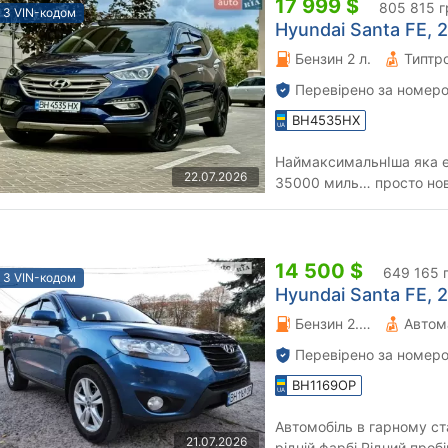
17 999 $
805 815 г
З VIN-кодом
Hyundai Santa FE, 2
Бензин 2 л.
Типтро
Перевірено за номеро
BH4535HX
НаймаксимальнІша яка е 
22.07.2026
35000 миль… просто нова машина двигун потужний 2літра
турбо !!!! камери 360,
14 500 $
649 165 
З VIN-кодом
Hyundai Santa FE, 2
Бензин 2.2 л.
Автом
Перевірено за номеро
BH1169OP
Автомобіль в гарному стані Повністю обслужений Пов
21.07.2026
рідній фарбі Рідний пробіг Всі функції які є в авто працюють