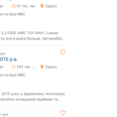
ат
51 тис. км
Одеса
м по базі МВС
 2.2 CRDI 4WD TOP NAVI ( самая
сть все и даже больше. Автомобиль
ервый ...
грн
015 р.в.
ат
193 тис. км
Одеса
м по базі МВС
 2015 року у відмінному технічному
втомобіль оснащений надійним та
 ди...
5 грн