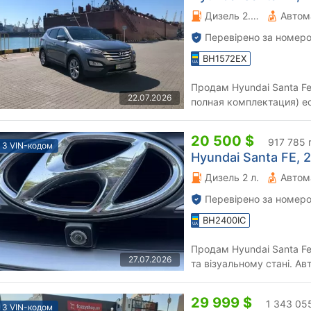
Дизель 2.2 л.
Автом
Перевірено за номеро
BH1572EX
Продам Hyundai Santa Fe
22.07.2026
полная комплектация) е
в отличном состоянии.Я п
20 500 $
917 785 
З VIN-кодом
Hyundai Santa FE, 2
Дизель 2 л.
Автом
Перевірено за номеро
BH2400IC
Продам Hyundai Santa Fe
27.07.2026
та візуальному стані. А
економічним 2.0-літровим
29 999 $
1 343 05
З VIN-кодом