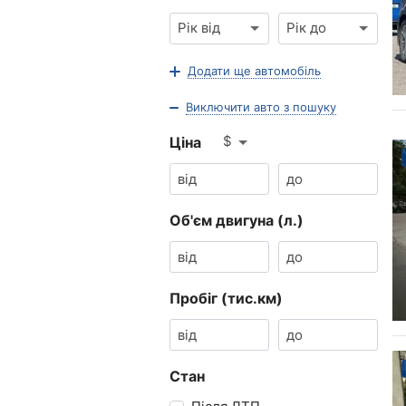
Рік від
Рік до
Додати ще автомобіль
Виключити авто з пошуку
$
Ціна
Об'єм двигуна (л.)
Пробіг (тис.км)
Стан