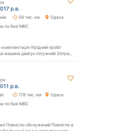
рн
017 р.в.
нік
56 тис. км
Одеса
м по базі МВС
комплектацІя !!!рІдний пробІг
 великий ...
грн
011 р.в.
ат
178 тис. км
Одеса
м по базі МВС
ністю в