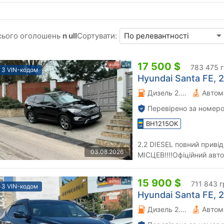
сього оголошень
n ull
Сортувати:
17 500 $
783 475 
З VIN-кодом
Hyundai Santa FE, 2
Дизель 2.2 л.
Автом
Перевірено за номеро
BH1215OK
2.2 DIESEL повний прив
03.08.2026
МІСЦЕВ!!!!Офіційний авт
в рідній фарбі все працює
15 900 $
711 843 г
З VIN-кодом
Hyundai Santa FE, 2
Дизель 2.2 л.
Автом