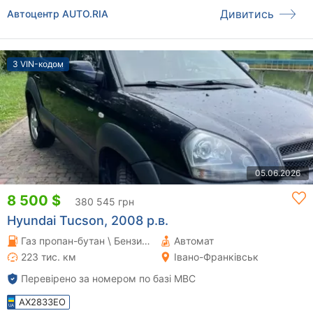
Дивитись
Автоцентр AUTO.RIA
З VIN-кодом
05.06.2026
8 500 $
380 545 грн
Hyundai Tucson, 2008 р.в.
Газ пропан-бутан \ Бензин 1.98 л.
Автомат
223 тис. км
Івано-Франківськ
Перевірено за номером по базі МВС
AX2833EO