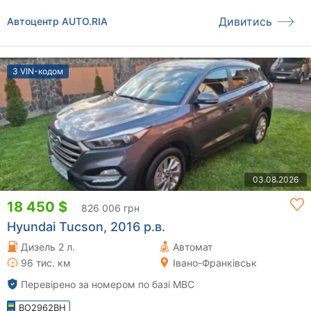
Дивитись
Автоцентр AUTO.RIA
З VIN-кодом
03.08.2026
18 450 $
826 006 грн
Hyundai Tucson, 2016 р.в.
Дизель 2 л.
Автомат
96 тис. км
Івано-Франківськ
Перевірено за номером по базі МВС
BO2962BH