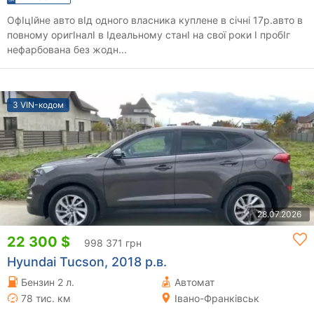
ОфІцІйне авто вІд одного власника куплене в січні 17р.авто в
повному оригІналІ в Ідеальному станІ на свої роки І пробІг
нефарбована без жодн...
З VIN-кодом
28.07.2026
22 300 $
998 371 грн
Hyundai Tucson, 2018 р.в.
Бензин 2 л.
Автомат
78 тис. км
Івано-Франківськ