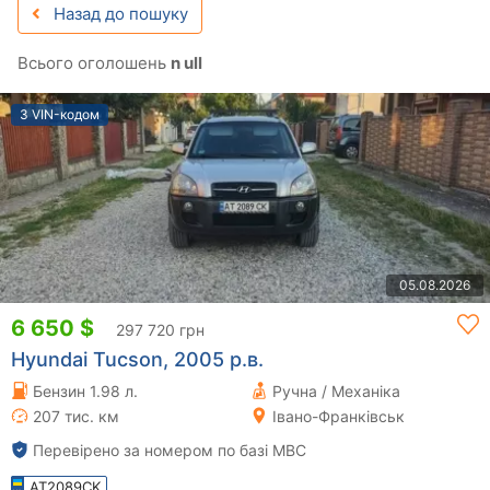
Назад до пошуку
Всього оголошень
n ull
З VIN-кодом
05.08.2026
6 650 $
297 720 грн
Hyundai Tucson, 2005 р.в.
Бензин 1.98 л.
Ручна / Механіка
207 тис. км
Івано-Франківськ
Перевірено за номером по базі МВС
AT2089CK