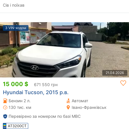
Сів і поїхав
З VIN-кодом
21.04.2026
15 000 $
671 550 грн
Hyundai Tucson, 2015 р.в.
Бензин 2 л.
Автомат
130 тис. км
Івано-Франківськ
Перевірено за номером по базі МВС
AT3200CT