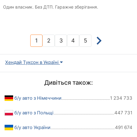
Один власник. Без ДТП. Гаражне зберігання.
1
2
3
4
5
(current)
Хендай Туксон в Україні
Дивіться також:
б/у авто з Німеччини
1 234 733
б/у авто з Польщі
447 731
б/у авто України
491 674