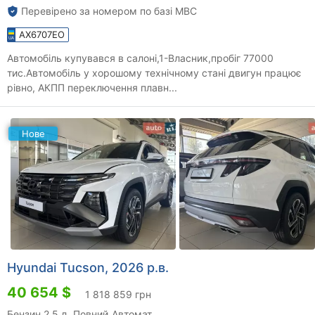
Перевірено за номером по базі МВС
AX6707EO
Автомобіль купувався в салоні,1-Власник,пробіг 77000
тис.Автомобіль у хорошому технічному стані двигун працює
рівно, АКПП переключення плавн...
Нове
Hyundai Tucson, 2026 р.в.
40 654 $
1 818 859 грн
Бензин 2.5 л.
Повний
Автомат