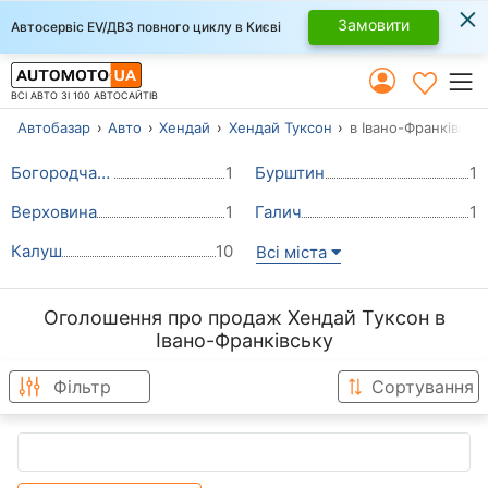
×
Замовити
Автосервіс EV/ДВЗ повного циклу в Києві
ВСІ АВТО ЗІ 100 АВТОСАЙТІВ
Автобазар
Авто
Хендай
Хендай Туксон
в Івано-Франківськ
Богородчани
1
Бурштин
1
Верховина
1
Галич
1
Калуш
10
Всі міста
Оголошення про продаж Хендай Туксон в
Івано-Франківську
Фільтр
Сортування