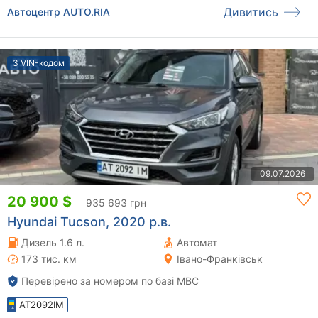
Дивитись
Автоцентр AUTO.RIA
З VIN-кодом
09.07.2026
20 900 $
935 693 грн
Hyundai Tucson, 2020 р.в.
Дизель 1.6 л.
Автомат
173 тис. км
Івано-Франківськ
Перевірено за номером по базі МВС
AT2092IM