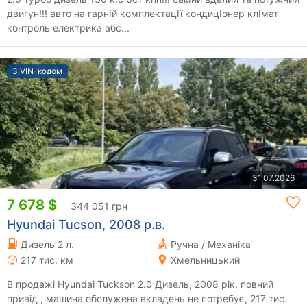
двигун!!! авто на гарнІй комплектацІї кондицІонер клІмат
контроль електрика абс...
З VIN-кодом
31.07.2026
7 678 $
344 051 грн
Hyundai Tucson, 2008 р.в.
Дизель 2 л.
Ручна / Механіка
217 тис. км
Хмельницький
В продажі Hyundai Tuckson 2.0 Дизель, 2008 рік, повний
привід , машина обслужена вкладень не потребує, 217 тис.