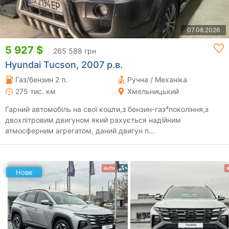
07.08.2026
5 927 $
265 588 грн
Hyundai Tucson, 2007 р.в.
Газ/бензин 2 л.
Ручна / Механіка
275 тис. км
Хмельницький
Гарний автомобіль на свої кошти,з бензин-газ⁴покоління,з
двохлітровим двигуном який рахується надійним
атмосферним агрегатом, даний двигун п...
Нове