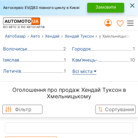
×
Замовити
Автосервіс EV/ДВЗ повного циклу в Києві
ВСІ АВТО ЗІ 100 АВТОСАЙТІВ
Автобазар
Авто
Хендай
Хендай Туксон
у Хмельницькому
Волочиськ
2
Городок
1
Ізяслав
1
Кам'янець-Подільський
10
Летичів
1
Всі міста
Оголошення про продаж Хендай Туксон в
Хмельницькому
Фільтр
Сортування