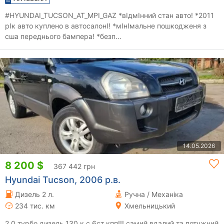
#HYUNDAI_TUCSON_AT_MPI_GAZ *вІдмІнний стан авто! *2011
рІк авто куплено в автосалонІ! *мІнІмальне пошкодженя з
сша переднього бампера! *безп...
14.05.2026
8 200 $
367 442 грн
Hyundai Tucson, 2006 р.в.
Дизель 2 л.
Ручна / Механіка
234 тис. км
Хмельницький
2.0 турбо дизель 130 к.с 6ст кпп!!! самий вдалий та потужний