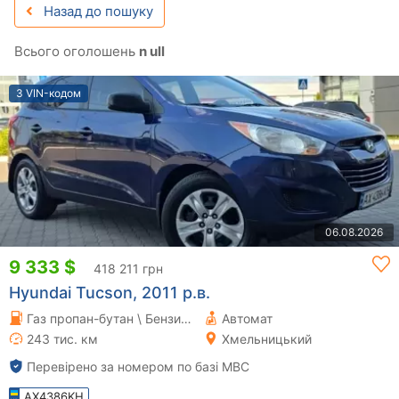
Назад до пошуку
Всього оголошень
n ull
З VIN-кодом
06.08.2026
9 333 $
418 211 грн
Hyundai Tucson, 2011 р.в.
Газ пропан-бутан \ Бензин 2 л.
Автомат
243 тис. км
Хмельницький
Перевірено за номером по базі МВС
AX4386KH