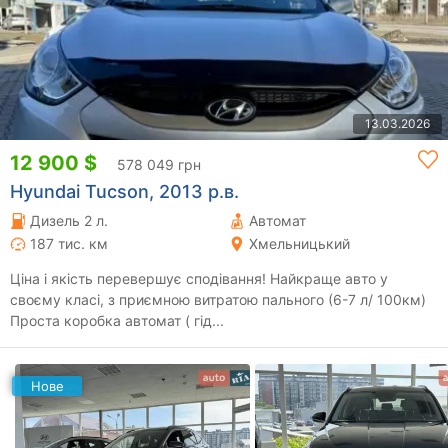
13.03.2026
12 900 $
578 049 грн
Hyundai Tucson, 2013 р.в.
Дизель 2 л.
Автомат
187 тис. км
Хмельницький
Ціна і якість перевершує сподівання! Найкраще авто у
своєму класі, з приємною витратою пального (6-7 л/ 100км)
Проста коробка автомат ( гід...
Нове