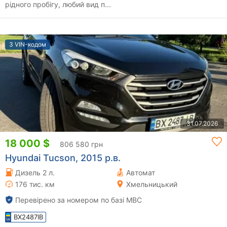
рідного пробігу, любий вид п...
З VIN-кодом
31.07.2026
18 000 $
806 580 грн
Hyundai Tucson, 2015 р.в.
Дизель 2 л.
Автомат
176 тис. км
Хмельницький
Перевірено за номером по базі МВС
BX2487IB