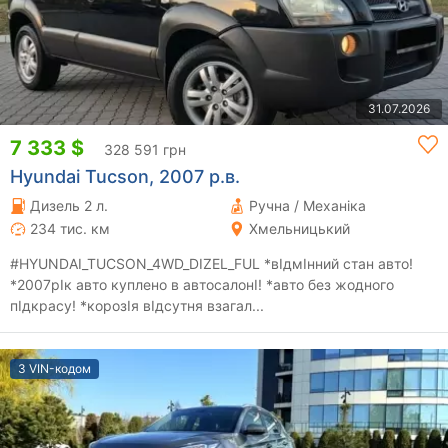
31.07.2026
7 333 $
328 591 грн
Hyundai Tucson, 2007 р.в.
Дизель 2 л.
Ручна / Механіка
234 тис. км
Хмельницький
#HYUNDAI_TUCSON_4WD_DIZEL_FUL *вІдмІнний стан авто!
*2007рІк авто куплено в автосалонІ! *авто без жодного
пІдкрасу! *корозІя вІдсутня взагал...
З VIN-кодом