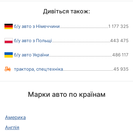
Дивіться також:
б/у авто з Німеччини
1 177 325
б/у авто з Польщі
443 475
б/у авто України
486 117
трактора, спецтехніка
45 935
Марки авто по країнам
Америка
Англія