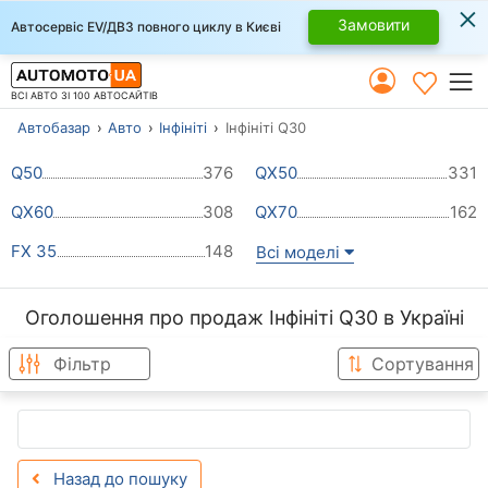
×
Замовити
Автосервіс EV/ДВЗ повного циклу в Києві
ВСІ АВТО ЗІ 100 АВТОСАЙТІВ
Автобазар
Авто
Інфініті
Інфініті Q30
Q50
376
QX50
331
QX60
308
QX70
162
FX 35
148
Всі моделі
Оголошення про продаж Інфініті Q30 в Україні
Фільтр
Сортування
Назад до пошуку