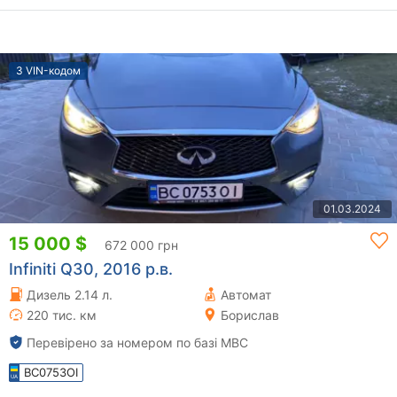
З VIN-кодом
01.03.2024
15 000 $
672 000 грн
Infiniti Q30, 2016 р.в.
Дизель 2.14 л.
Автомат
220 тис. км
Борислав
Перевірено за номером по базі МВС
BC0753OI