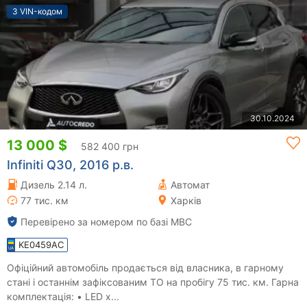
З VIN-кодом
30.10.2024
13 000 $
582 400 грн
Infiniti Q30, 2016 р.в.
Дизель 2.14 л.
Автомат
77 тис. км
Харків
Перевірено за номером по базі МВС
KE0459AC
Офіційний автомобіль продається від власника, в гарному
стані і останнім зафіксованим ТО на пробігу 75 тис. км. Гарна
комплектація: • LED х...