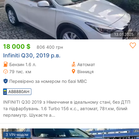
13.01.2025
18 000 $
806 400 грн
Infiniti Q30, 2019 р.в.
Бензин 1.6 л.
Автомат
79 тис. км
Вінниця
Перевірено за номером по базі МВС
AB8880AH
INFINITI Q30 2019 з Німеччини в ідеальному стані, без ДТП
та підфарбувань. 1.6 Turbo 156 к.с., автомат, 78т.км, білий
перламутр. Шукаєте а...
З VIN-кодом