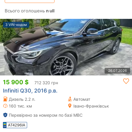
Всього оголошень
n ull
З VIN-кодом
26.07.2026
15 900 $
712 320 грн
Infiniti Q30, 2016 р.в.
Дизель 2.2 л.
Автомат
160 тис. км
Івано-Франківськ
Перевірено за номером по базі МВС
AT4296IA