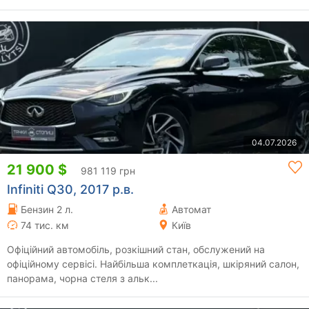
04.07.2026
21 900 $
981 119 грн
Infiniti Q30, 2017 р.в.
Бензин 2 л.
Автомат
74 тис. км
Київ
Офіційний автомобіль, розкішний стан, обслужений на
офіційному сервісі. Найбільша комплеткація, шкіряний салон,
панорама, чорна стеля з альк...