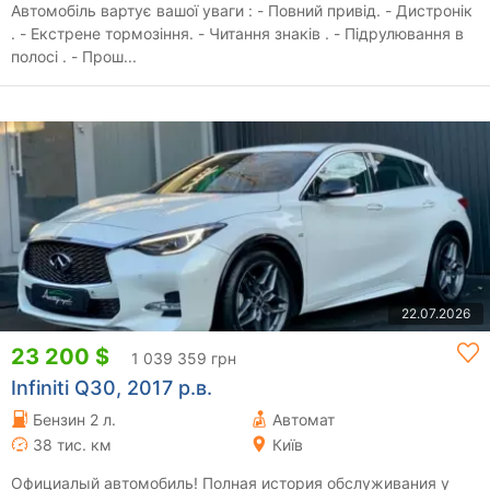
Автомобіль вартує вашої уваги : - Повний привід. - Дистронік
. - Екстрене тормозіння. - Читання знаків . - Підрулювання в
полосі . - Прош...
22.07.2026
23 200 $
1 039 359 грн
Infiniti Q30, 2017 р.в.
Бензин 2 л.
Автомат
38 тис. км
Київ
Официалый автомобиль! Полная история обслуживания у