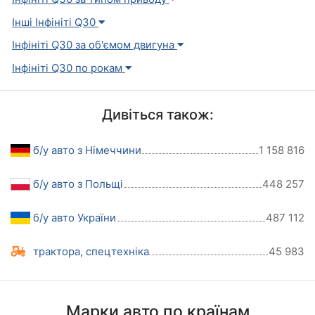
Інші Інфініті Q30
Інфініті Q30 за об'ємом двигуна
Інфініті Q30 по рокам
Дивіться також:
б/у авто з Німеччини
1 158 816
б/у авто з Польщі
448 257
б/у авто України
487 112
трактора, спецтехніка
45 983
Марки авто по країнам