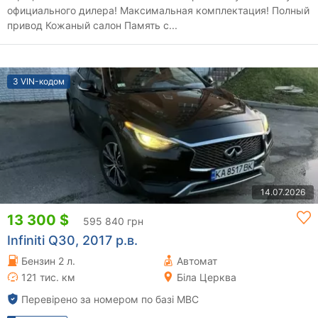
официального дилера! Максимальная комплектация! Полный
привод Кожаный салон Память с...
З VIN-кодом
14.07.2026
13 300 $
595 840 грн
Infiniti Q30, 2017 р.в.
Бензин 2 л.
Автомат
121 тис. км
Біла Церква
Перевірено за номером по базі МВС