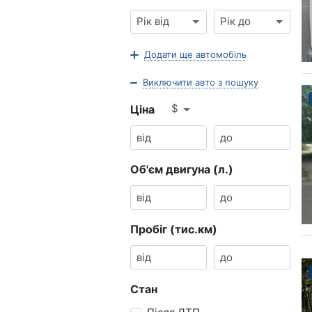
Рік від
Рік до
Додати ще автомобіль
Виключити авто з пошуку
$
Ціна
Об'єм двигуна (л.)
Пробіг (тис.км)
Стан