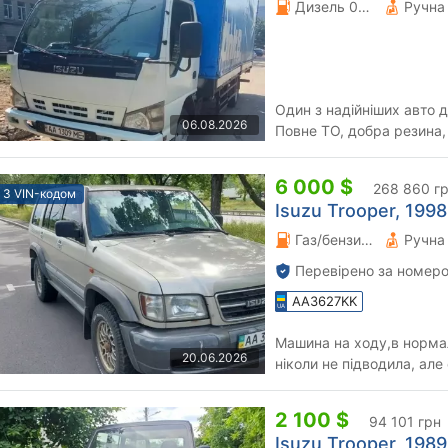
Дизель 0 л.
Один з надійніших авто д
06.08.2026
Повне ТО, добра резина,
пофарбована кабіна, тех о
6 000 $
268 860 г
З VIN-кодом
Isuzu Trooper, 1998
Газ/бензин 3.5 л.
Перевірено за номеро
AA3627KK
Машина на ходу,в нормал
20.06.2026
ніколи не підводила, але останні 4.5 роки майже не їздила ,
тому можуть бути якісь..
2 100 $
94 101 грн
Isuzu Trooper, 1989