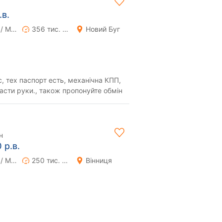
.в.
Ручна / Механіка
356 тис. км
Новий Буг
с, тех паспорт есть, механічна КПП,
ласти руки., також пропонуйте обмін
н
 р.в.
Ручна / Механіка
250 тис. км
Вінниця