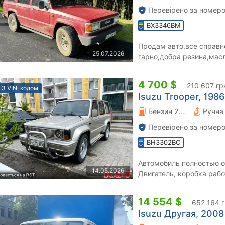
Перевірено за номеро
BX3346BM
Продам авто,все справн
25.07.2026
гарно,добра резина,масл
все розповім.
4 700 $
210 607 гр
З VIN-кодом
Isuzu Trooper, 1986
Бензин 2.3 л.
Перевірено за номеро
BH3302BO
Автомобиль полностью о
14.05.2026
Двигатель, коробка рабо
20ые диски. Салон перетя
14 554 $
652 164 
Isuzu Другая, 2008 