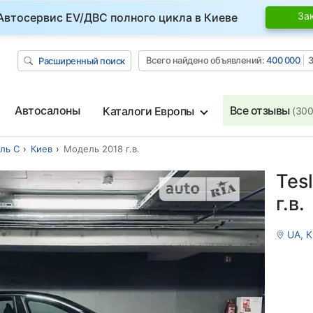
За
Автосервис EV/ДВС полного цикла в Киеве
Всего найдено объявлений:
400 000
З
Расширенный поиск
Автосалоны
Все отзывы
Каталоги Европы
(300
ль С
Киев
Модель 2018 г.в.
Tes
г.в.
UA, К