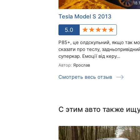
18.
Tesla Model S 2013
5.0
P85+, це олдскульний, якщо так м
сказати про теслу, задньопривідни
суперкар. Емоції від керу...
Автор:
Ярослав
Смотреть весь отзыв
С этим авто также ищ