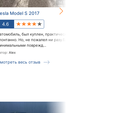
14.11.2021
esla Model S 2017
Tesla Model
4.6
5.0
втомобиль, был куплен, практически
Тісля Тесли 85
понтанно. Но, не пожалел ни разу.Брал с
Прискорення н
инимальными поврежд...
пробках що бен
втор:
Alex
Автор:
Василь
мотреть весь отзыв
Смотреть ве