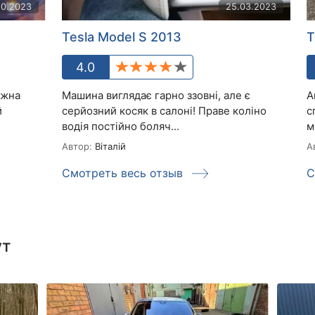
10.2023
25.03.2023
Tesla Model S 2013
T
4.0
ожна
Машина виглядає гарно ззовні, але є
А
й
серйозний косяк в салоні! Праве коліно
с
водія постійно боляч...
м
Автор:
Віталій
А
Смотреть весь отзыв
С
ут