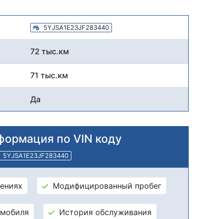
5YJSA1E23JF283440
72 тыс.км
71 тыс.км
Да
формация по VIN коду
5YJSA1E23JF283440
ениях
Модифицированный пробег
омобиля
История обслуживания