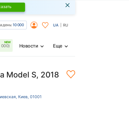
×
казать
а день:
10 000
UA
RU
Новости
Еще
 000)
la Model S, 2018
иевская, Киев, 01001