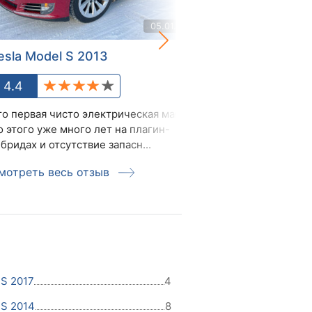
05.01.2022
esla Model S 2013
Tesla Model 
4.4
4.0
то первая чисто электрическая машина.
Машина сама по 
о этого уже много лет на плагин-
свои нюансы, с
бридах и отсутствие запасн...
сейчас все ныне
мотреть весь отзыв
Смотреть вес
 S 2017
4
 S 2014
8