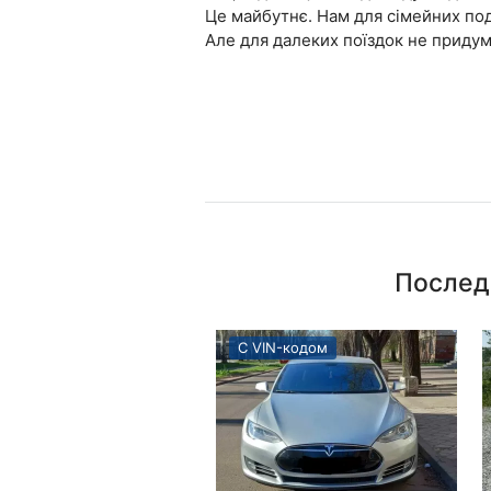
Це майбутнє. Нам для сімейних под
Але для далеких поїздок не придум
Послед
С VIN-кодом