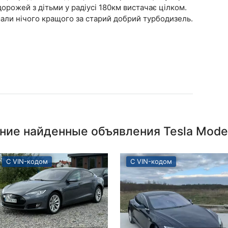
орожей з дітьми у радіусі 180км вистачає цілком.
али нічого кращого за старий добрий турбодизель.
ние найденные объявления Tesla Model
С VIN-кодом
С VIN-кодом