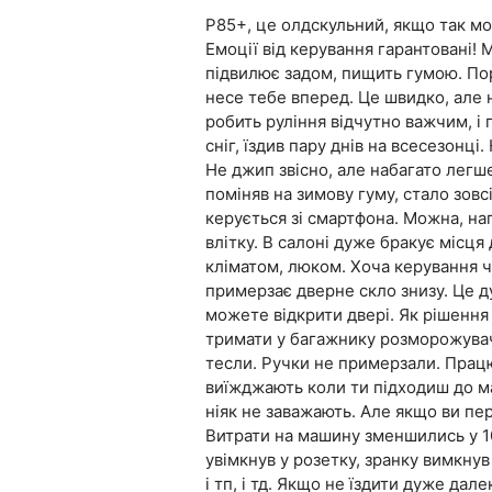
P85+, це олдскульний, якщо так мо
Емоції від керування гарантовані! 
підвилює задом, пищить гумою. По
несе тебе вперед. Це швидко, але 
робить руління відчутно важчим, і
сніг, їздив пару днів на всесезонці
Не джип звісно, але набагато легш
поміняв на зимову гуму, стало зов
керується зі смартфона. Можна, на
влітку. В салоні дуже бракує місця
кліматом, люком. Хоча керування 
примерзає дверне скло знизу. Це д
можете відкрити двері. Як рішення
тримати у багажнику розморожувач
тесли. Ручки не примерзали. Працю
виїжджають коли ти підходиш до м
ніяк не заважають. Але якщо ви пе
Витрати на машину зменшились у 10
увімкнув у розетку, зранку вимкнув 
і тп, і тд. Якщо не їздити дуже дал