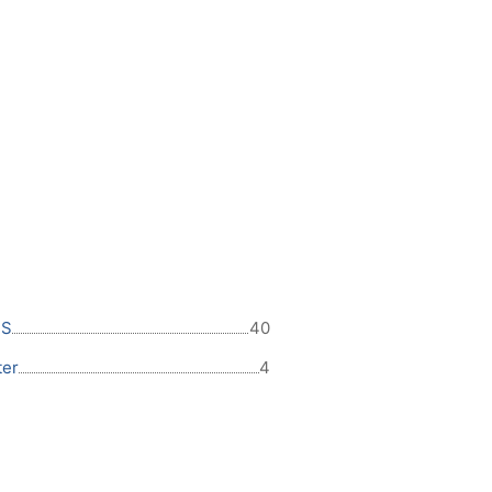
 S
40
ter
4