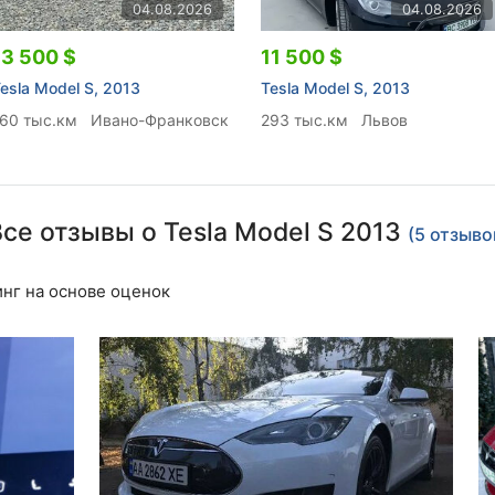
04.08.2026
04.08.2026
13 500 $
11 500 $
esla Model S, 2013
Tesla Model S, 2013
160 тыс.км
Ивано-Франковск
293 тыс.км
Львов
се отзывы о Tesla Model S 2013
(5 отзыво
нг на основе оценок