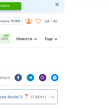
×
казать
а день:
10 000
UA
RU
Новости
Еще
 000)
иться
esla Model S
(1 464+)