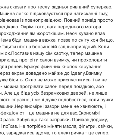
жна сказати про теслу, задньопривідний суперкар.
Машина легко підсковзується при натисканні газу,
рівнював із повнопривідною. Повний привід просто
нецікаво. Окрім того, вага переднього мотора
 проходження ям жорсткішим. Неочікувано впав
. Нема біди, машина важка, повзе по снігу хоч би що.
е їздити ніж на бензиновій задньопривідний. Коли
сім ок.Поставив нашу сім картку, тепер машина
приклад, прогріти салон взимку, чи прохолодити
 для речей. Бракує фізичних кнопок керування
через екран доведено майже до ідеалу.Взимку
уже бісить. Скло не може приспуститись, і ви не
 - можна прогрівати салон перед поїздкою, або
. Але це біда усіх безрамкових дверей, не лише
ють справно, і мені дуже подобається, коли ручки
ашини.Нерівномірні зазори мене не хвилюють, і
рфекціоніст - це машина не для вас.Економія!
 разів. Забув що таке заправки. Приїхав додому,
і поїхав. Не потрібно міняти масла, фільтри, свічки,
еко, заряджатись вдома, то електричка - це супер.