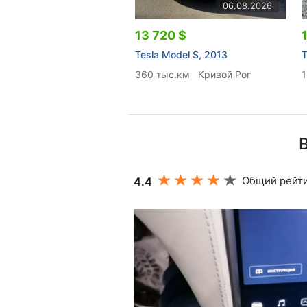
06.08.2026
13 720 $
Tesla Model S, 2013
T
360 тыс.км
Кривой Рог
В
Общий рейти
4.4