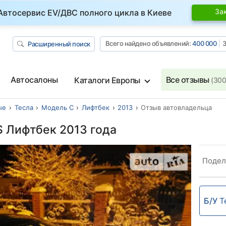
За
Автосервис EV/ДВС полного цикла в Киеве
Всего найдено объявлений:
400 000
З
Расширенный поиск
Автосалоны
Все отзывы
Каталоги Европы
(300
ые
Тесла
Модель С
Лифтбек
2013
Отзыв автовладельца
S Лифтбек 2013 года
Подел
Б/У
T