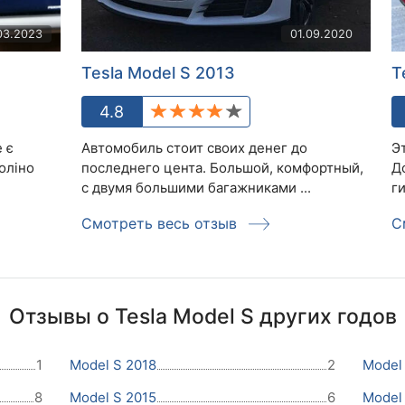
03.2023
01.09.2020
Tesla Model S 2013
T
4.8
 є
Автомобиль стоит своих денег до
Э
оліно
последнего цента. Большой, комфортный,
Д
с двумя большими багажниками ...
ги
Смотреть весь отзыв
С
Отзывы о Tesla Model S других годов
1
Model S 2018
2
Model
8
Model S 2015
6
Model