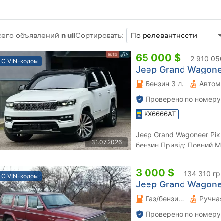
сего объявлений
n ull
Сортировать:
65 000 $
2 910 05
С VIN-кодом
Jeep Grand Wagonee
Бензин 3 л.
Автом
Проверено по номеру
KX6666AT
Jeep Grand Wagoneer Рік: 2022 Пробіг: 23 тис.км. Двигун: 3.0
31.07.2026
бензин Привід: Повний Максимальна комплектація: - Двигун
3.0 турбо - Пне...
3 000 $
134 310 гр
С VIN-кодом
Jeep Grand Wagonee
Газ/бензин 2.1 л.
Проверено по номеру