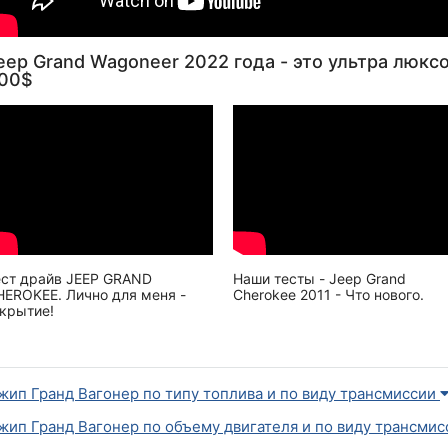
eep Grand Wagoneer 2022 года - это ультра люкс
00$
ест драйв JEEP GRAND
Наши тесты - Jeep Grand
HEROKEE. Лично для меня -
Cherokee 2011 - Что нового.
ткрытие!
жип Гранд Вагонер по типу топлива и по виду трансмиссии
жип Гранд Вагонер по объему двигателя и по виду трансми