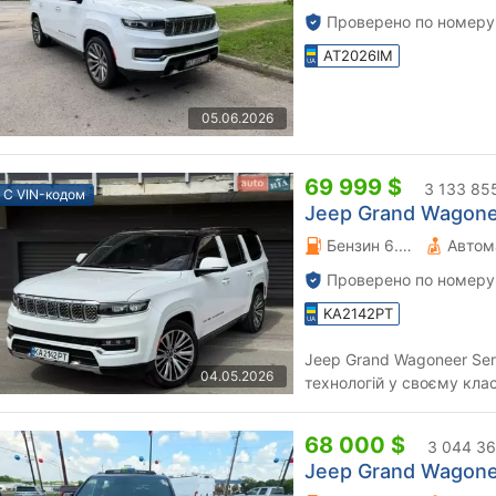
Проверено по номеру
AT2026IM
05.06.2026
69 999 $
3 133 85
С VIN-кодом
Jeep Grand Wagonee
Бензин 6.4 л.
Автом
Проверено по номеру
KA2142PT
Jeep Grand Wagoneer Ser
04.05.2026
технологій у своєму класі. Мінімальні пошкодження із с
останніх фото) Все відн
68 000 $
3 044 36
Jeep Grand Wagonee