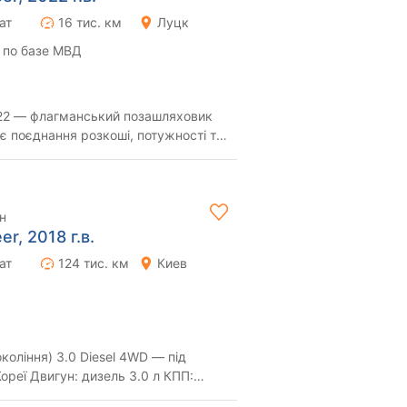
ат
16 тис. км
Луцк
 по базе МВД
22 — флагманський позашляховик
є поєднання розкоші, потужності та
ля тих...
н
r, 2018 г.в.
ат
124 тис. км
Киев
коління) 3.0 Diesel 4WD — під
.0 л КПП:
4WD) К...