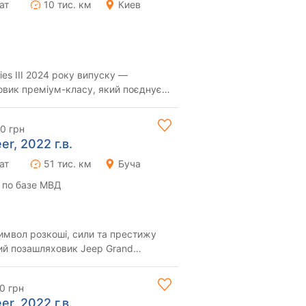
ат
10 тис. км
Киев
es III 2024 року випуску —
вик преміум-класу, який поєднує
lade та R...
0 грн
r, 2022 г.в.
ат
51 тис. км
Буча
 по базе МВД
имвол розкоші, сили та престижу
й позашляховик Jeep Grand
о поєднує в ...
0 грн
r, 2022 г.в.