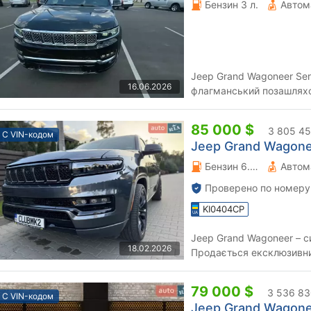
Бензин 3 л.
Автом
Jeep Grand Wagoneer Seri
16.06.2026
флагманський позашляхо
розкіш рівня Cadillac Esca
85 000 $
3 805 45
С VIN-кодом
Jeep Grand Wagonee
Бензин 6.42 л.
Автом
Проверено по номеру
KI0404CP
Jeep Grand Wagoneer – с
18.02.2026
Продається ексклюзивни
Wagoneer – автомобіль, щ
79 000 $
3 536 83
С VIN-кодом
Jeep Grand Wagonee