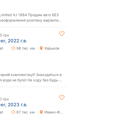
ня розгляну варіанти
 на авто з АКПП. з доку...
0 грн
r, 2022 г.в.
ат
98 тис. км
Харьков
омплектації! Знаходиться в
лі води не було! На ходу без будь-
0 грн
r, 2023 г.в.
ат
67 тис. км
Ивано-Франковск