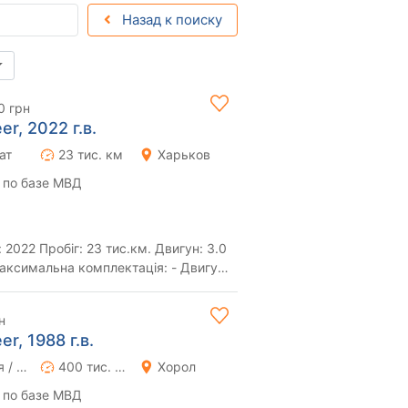
Назад к поиску
0 грн
r, 2022 г.в.
ат
23 тис. км
Харьков
 по базе МВД
н
r, 1988 г.в.
Ручная / Механика
400 тис. км
Хорол
 по базе МВД