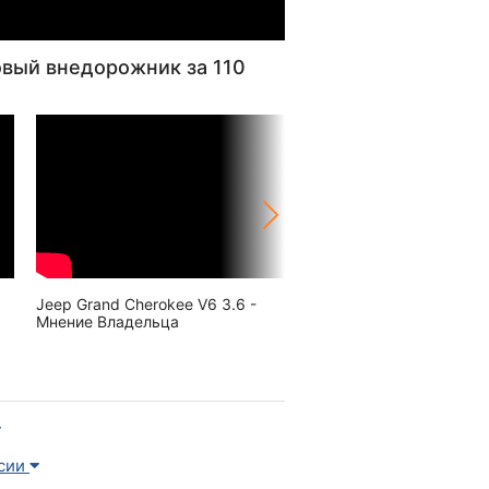
овый внедорожник за 110
Jeep Grand Cherokee V6 3.6 -
Обзор нового 2021 Jeep
Мнение Владельца
Cherokee Overland c Off
пакетом | Обзор Джип 
Чероки
ссии