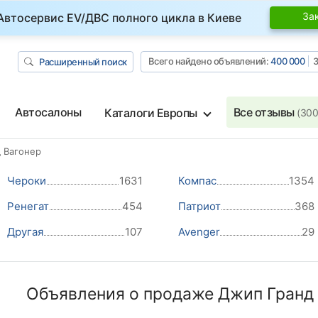
За
Автосервис EV/ДВС полного цикла в Киеве
Всего найдено объявлений:
400 000
З
Расширенный поиск
Автосалоны
Все отзывы
Каталоги Европы
(300
 Вагонер
Чероки
1631
Компас
1354
Ренегат
454
Патриот
368
Другая
107
Avenger
29
Объявления о продаже Джип Гранд 