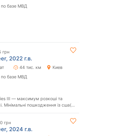
 по базе МВД
5 грн
r, 2022 г.в.
ат
44 тис. км
Киев
 по базе МВД
ies III — максимум розкоші та
ша(на
ов...
0 грн
r, 2024 г.в.