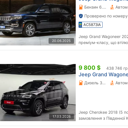
Бензин 6.4 л.
Автом
Проверено по номеру
AC5873IA
Jeep Grand Wagoneer 20
20.06.2025
преміум-класу, що втілю
бездоріжжя. Створений д
9 800 $
438 746 гр
Jeep Grand Wagonee
Дизель 3 л.
Автом
Jeep Cherokee 2018 (5 по
17.03.2026
замовлення з Південної Кореї Двигун: дизель 3
автомат Привід: повний (