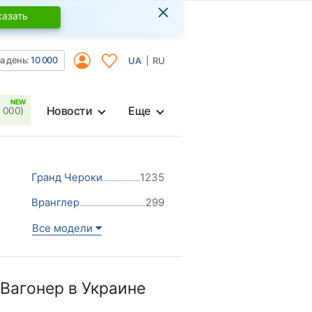
×
казать
а день:
10 000
UA
RU
Новости
Еще
 000)
Гранд Чероки
1235
Вранглер
299
Все модели
Вагонер в Украине