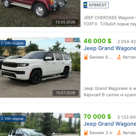
AP8663IT
JEEP CHEROKEE Wagonir Limited XJ 1984 Продам авто БЕЗ
13.05.2026
ТОРГУ. ТІЛЬКИ повне переоформлен
обміну
46 000 $
2 059 42
С VIN-кодом
Jeep Grand Wagonee
Бензин 6.42 л.
Автом
Jeep Grand Wagoneer в жирній к
15.07.2026
Харкові! В салоні ні крап
яких нюансів! Ціна вка...
70 000 $
3 133 90
С VIN-кодом
Jeep Grand Wagonee
Бензин 3 л.
Автом