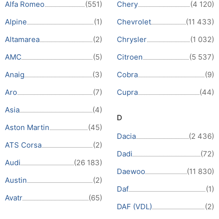
Alfa Romeo
(551)
Chery
(4 120)
Alpine
(1)
Chevrolet
(11 433)
Altamarea
(2)
Chrysler
(1 032)
AMC
(5)
Citroen
(5 537)
Anaig
(3)
Cobra
(9)
Aro
(7)
Cupra
(44)
Asia
(4)
D
Aston Martin
(45)
Dacia
(2 436)
ATS Corsa
(2)
Dadi
(72)
Audi
(26 183)
Daewoo
(11 830)
Austin
(2)
Daf
(1)
Avatr
(65)
DAF (VDL)
(2)