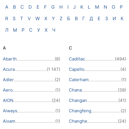
A
B
C
D
E
F
G
H
I
J
K
L
M
N
O
P
R
S
T
V
W
X
Y
Z
Б
В
Г
Д
Е
З
И
К
Л
М
Р
С
У
Х
Ч
A
C
Abarth
(6)
Cadillac
(494)
Acura
(1 147)
Capello
(4)
Adler
(2)
Caterham
(1)
Aero
(1)
Chana
(38)
AION
(24)
Changan
(41)
Aiways
(1)
Changfeng
(2)
Aixam
(1)
Changhe
(24)