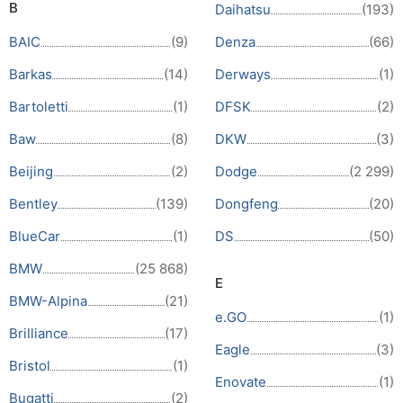
B
Daihatsu
(193)
BAIC
(9)
Denza
(66)
Barkas
(14)
Derways
(1)
Bartoletti
(1)
DFSK
(2)
Baw
(8)
DKW
(3)
Beijing
(2)
Dodge
(2 299)
Bentley
(139)
Dongfeng
(20)
BlueCar
(1)
DS
(50)
BMW
(25 868)
E
BMW-Alpina
(21)
e.GO
(1)
Brilliance
(17)
Eagle
(3)
Bristol
(1)
Enovate
(1)
Bugatti
(2)