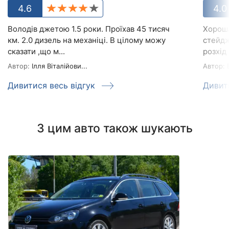
4.6
4.0
Володів джетою 1.5 роки. Проїхав 45 тисяч
Хороша
км. 2.0 дизель на механіці. В цілому можу
стейдж
сказати ,що м...
розхід 
Автор:
Ілля Віталійови...
Автор:
В
Дивитися весь відгук
Дивит
З цим авто також шукають