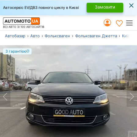
×
Замовити
Автосервіс EV/ДВЗ повного циклу в Києві
ВСІ АВТО ЗІ 100 АВТОСАЙТІВ
Автобазар
Авто
Фольксваген
Фольксваген Джетта
Київ
М
З гарантією