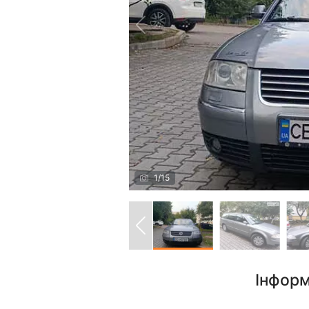
1
/
15
Інформ