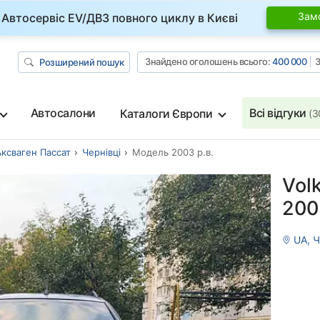
Зам
Автосервіс EV/ДВЗ повного циклу в Києві
Знайдено оголошень всього:
400 000
З
Розширений пошук
Автосалони
Всі відгуки
Каталоги Європи
(3
ксваген Пассат
Чернівці
Модель 2003 р.в.
Vol
200
UA, Ч