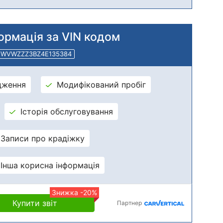
ормація за VIN кодом
WVWZZZ3BZ4E135384
дження
Модифікований пробіг
Історія обслуговування
Записи про крадіжку
Інша корисна інформація
Знижка -20%
Купити звіт
Партнер