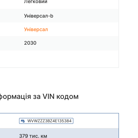
Легковий
Універсал-b
Універсал
2030
нформація
за VIN кодом
WVWZZZ3BZ4E135384
379 тис. км