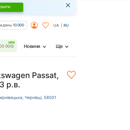
×
овити
а день:
10 000
UA
RU
Новини
Ще
00 000)
kswagen Passat,
3 р.в.
ернівецька, Чернівці, 58001