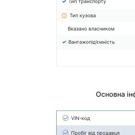
Тип транспорту
Тип кузова
Вказано власником
Вантажопід’ємність
Основна і
VIN-код
Пробіг від продавця