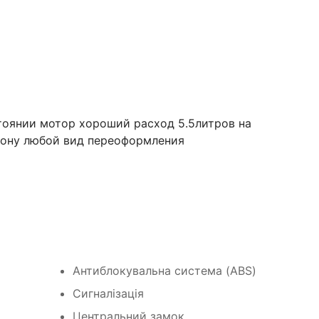
оянии мотор хороший расход 5.5литров на
фону любой вид переоформления
Антиблокувальна система (ABS)
Сигналізація
Центральний замок