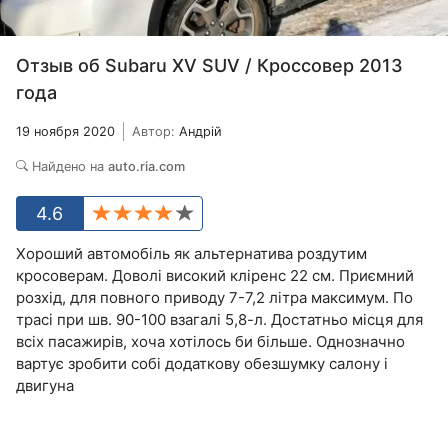
Отзыв об Subaru XV SUV / Кроссовер 2013
года
19 ноября 2020
Автор:
Андрій
Найдено на
auto.ria.com
4.6
Хороший автомобіль як альтернатива роздутим
кросоверам. Доволі високий кліренс 22 см. Приємний
розхід, для повного приводу 7-7,2 літра максимум. По
трасі при шв. 90-100 взагалі 5,8-л. Достатньо місця для
всіх пасажирів, хоча хотілось би більше. Однозначно
вартує зробити собі додаткову обезшумку салону і
двигуна