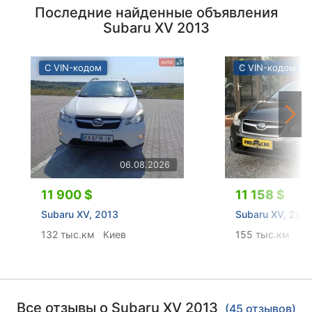
Последние найденные объявления
Subaru XV 2013
С VIN-кодом
С VIN-кодом
06.08.2026
11 900 $
11 158 $
Subaru XV, 2013
Subaru XV, 201
132 тыс.км
Киев
155 тыс.км
Ль
Все отзывы о Subaru XV 2013
(45 отзывов)