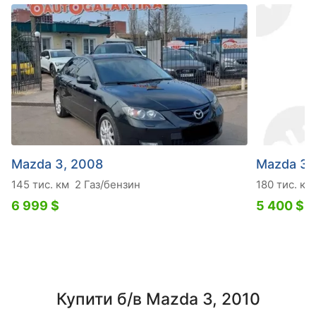
Mazda 3, 2008
Mazda 3,
145 тис. км
2 Газ/бензин
180 тис. км
6 999 $
5 400 $
Купити б/в Mazda 3, 2010