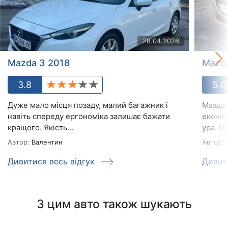
28.04.2026
Mazda 3 2018
Mazda
3.8
5.0
Дуже мало місця позаду, малий багажник і
Мазда 
навіть спереду ергономіка залишає бажати
економн
кращого. Якість...
ура. Пр
Автор:
Валентин
Автор:
V
Дивитися весь відгук
Дивит
З цим авто також шукають