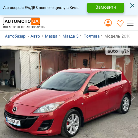
×
Замовити
Автосервіс EV/ДВЗ повного циклу в Києві
ВСІ АВТО ЗІ 100 АВТОСАЙТІВ
Автобазар
Авто
Мазда
Мазда 3
Полтава
Модель 2010 р.в