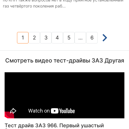
газ четвёртого поколения раб...
1
2
3
4
5
...
6
(current)
Смотреть видео тест-драйвы ЗАЗ Другая
Тест драйв ЗАЗ 966. Первый ушастый