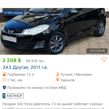
С VIN-кодом
22.07.2026
2 208 $
98 918 грн
ЗАЗ Другая, 2011 г.в.
Газ/бензин 1.5 л.
Ручная / Механика
1 тис. км
Харьков
Проверено по номеру по базе МВД
AX0744CP
Продам ЗАЗ forza двигатель 1.5 не дымит работает хорошо
по КПП также вопросов нет в ходу приятное установленный