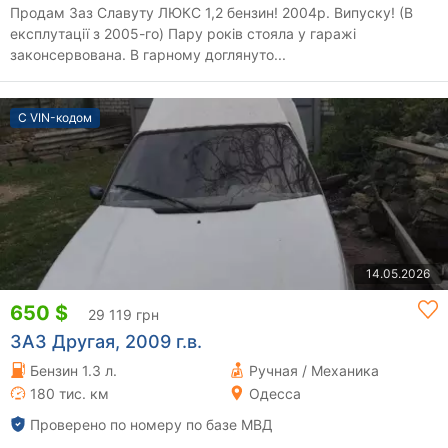
Продам Заз Славуту ЛЮКС 1,2 бензин! 2004р. Випуску! (В
експлутації з 2005-го) Пару років стояла у гаражі
законсервована. В гарному доглянуто...
С VIN-кодом
14.05.2026
650 $
29 119 грн
ЗАЗ Другая, 2009 г.в.
Бензин 1.3 л.
Ручная / Механика
180 тис. км
Одесса
Проверено по номеру по базе МВД