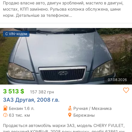
Продаю власне авто, двигун зроблений, мастило в двигуні,
мостах, КПП замінено. Рульова колонка обслужена, шини
норм. Детальніше за телефоном...
С VIN-кодом
07.08.2026
3 513 $
157 382 грн
ЗАЗ Другая, 2008 г.в.
Бензин 1.6 л.
Ручная / Механика
63 тис. км
Бережаны
Продається автомобіль марки ЗАЗ, модель CHERY FVULET,
тип легковий КОМБІ-В, 2008 року випуску, пробіг 63861 км.