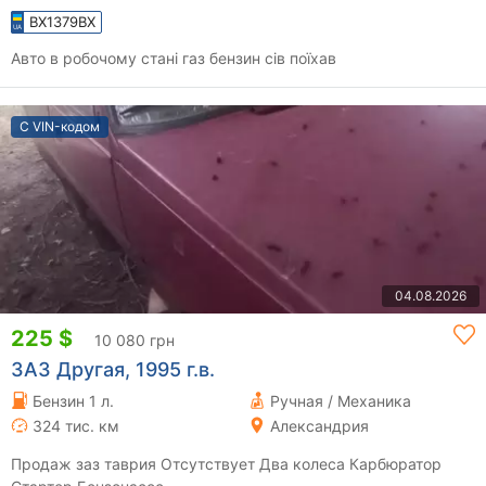
BX1379BX
Авто в робочому стані газ бензин сів поїхав
С VIN-кодом
04.08.2026
225 $
10 080 грн
ЗАЗ Другая, 1995 г.в.
Бензин 1 л.
Ручная / Механика
324 тис. км
Александрия
Продаж заз таврия Отсутствует Два колеса Карбюратор