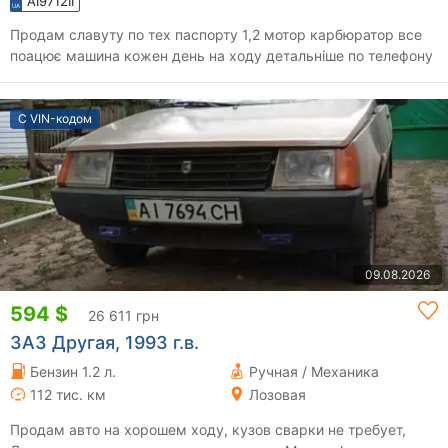
AI9712II
Продам славуту по тех паспорту 1,2 мотор карбюратор все
поацює машина кожен день на ходу детальніше по телефону
С VIN-кодом
09.08.2026
594 $
26 611 грн
ЗАЗ Другая, 1993 г.в.
Бензин 1.2 л.
Ручная / Механика
112 тис. км
Лозовая
Продам авто на хорошем ходу, кузов сварки не требует,