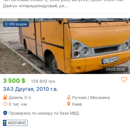
Двигун чотирициліндровий, ря...
С VIN-кодом
29.03.2026
3 500 $
156 800 грн
ЗАЗ Другая, 2010 г.в.
Дизель 0 л.
Ручная / Механика
0 тис. км
Киев
Проверено по номеру по базе МВД
AI2014HO