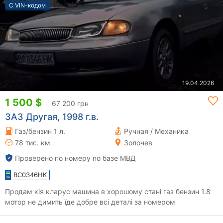
С VIN-кодом
19.04.2026
1 500 $
67 200 грн
ЗАЗ Другая, 1998 г.в.
Газ/бензин 1 л.
Ручная / Механика
78 тис. км
Золочев
Проверено по номеру по базе МВД
BC0346HK
Продам кія кларус машина в хорошому стані газ бензин 1.8
мотор не димить їде добре всі деталі за номером