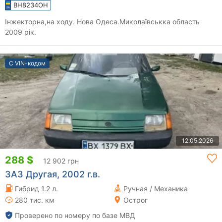
BH8234OH
Інжекторна,на ходу. Нова Одеса.Миколаївськка область
2009 рік.
С VIN-кодом
12.05.2026
288 $
12 902 грн
ЗАЗ Другая, 2002 г.в.
Гибрид 1.2 л.
Ручная / Механика
280 тис. км
Острог
Проверено по номеру по базе МВД