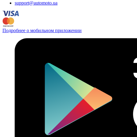
support@automoto.ua
Подробнее о мобильном приложении