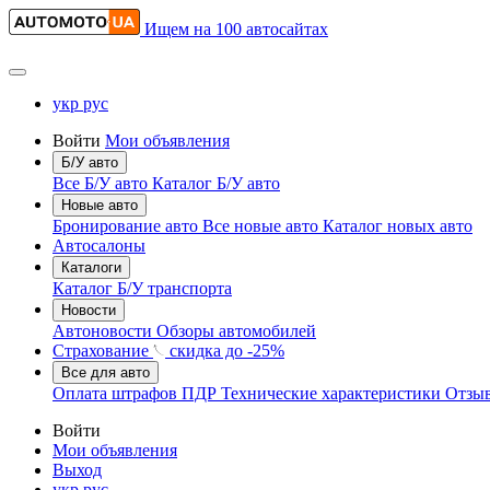
Ищем на 100 автосайтах
укр
рус
Войти
Мои объявления
Б/У авто
Все Б/У авто
Каталог Б/У авто
Новые авто
Бронирование авто
Все новые авто
Каталог новых авто
Автосалоны
Каталоги
Каталог Б/У транспорта
Новости
Автоновости
Обзоры автомобилей
Страхование
скидка до
-25%
Все для авто
Оплата штрафов ПДР
Технические характеристики
Отзы
Войти
Мои объявления
Выход
укр
рус