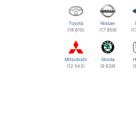
Toyota
Nissan
(18 810)
(17 859)
(1
Mitsubishi
Skoda
H
(12 543)
(9 628)
(