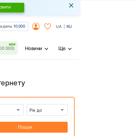
×
овити
а день:
10 000
UA
RU
Новини
Ще
00 000)
нтернету
Пошук