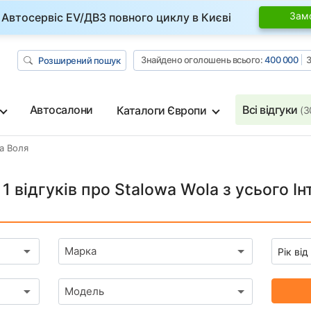
Зам
Автосервіс EV/ДВЗ повного циклу в Києві
Знайдено оголошень всього:
400 000
З
Розширений пошук
Автосалони
Всі відгуки
Каталоги Європи
(3
а Воля
1 відгуків про Stalowa Wola з усього І
Марка
Модель