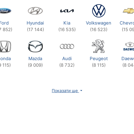
Ford
Hyundai
Kia
Volkswagen
Chevro
7 852)
(17 144)
(16 535)
(16 523)
(15 0
onda
Mazda
Audi
Peugeot
Daew
9 115)
(9 009)
(8 732)
(8 115)
(8 04
Показати ще