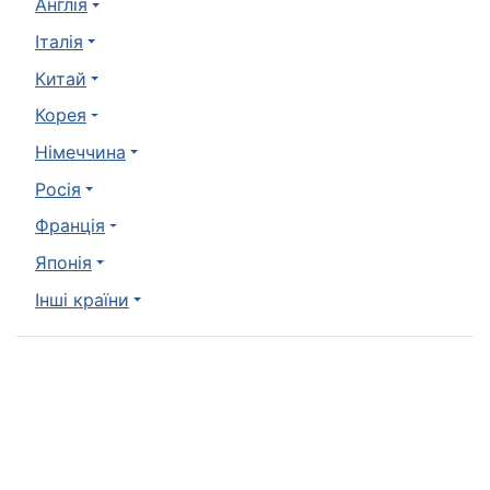
Англія
Італія
Китай
Корея
Німеччина
Росія
Франція
Японія
Інші країни