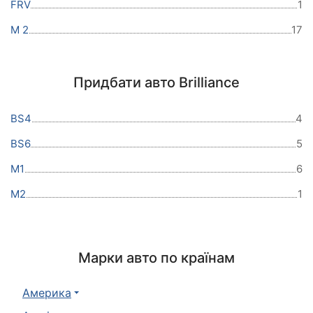
FRV
1
M 2
17
Придбати авто Brilliance
BS4
4
BS6
5
M1
6
M2
1
Марки авто по країнам
Америка