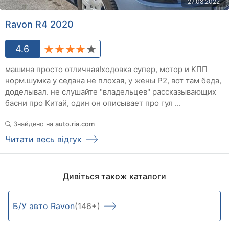
27.08.2022
Ravon R4 2020
4.6
машина просто отличная!ходовка супер, мотор и КПП
норм.шумка у седана не плохая, у жены Р2, вот там беда,
доделывал. не слушайте "владельцев" рассказывающих
басни про Китай, один он описывает про гул ...
Знайдено на
auto.ria.com
Читати весь відгук
Дивіться також каталоги
Б/У авто Ravon
(146+)