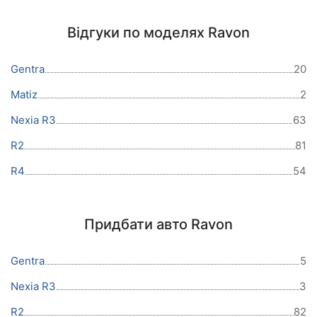
Відгуки по моделях Ravon
Gentra
20
Matiz
2
Nexia R3
63
R2
81
R4
54
Придбати авто Ravon
Gentra
5
Nexia R3
3
R2
82