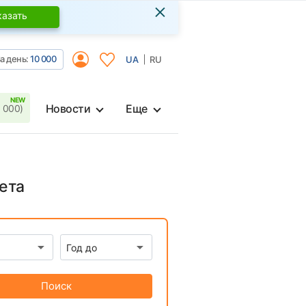
×
казать
а день:
10 000
UA
RU
Новости
Еще
 000)
ета
Поиск