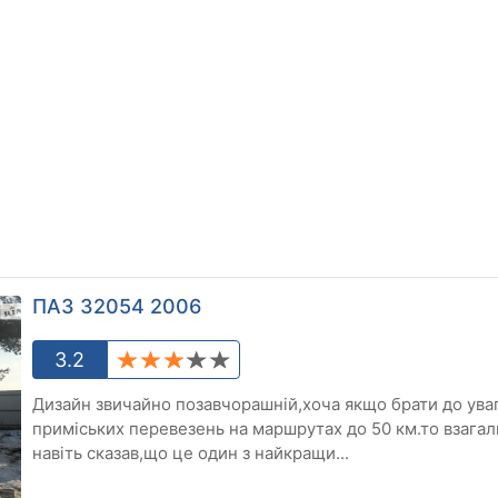
ПАЗ 32054 2006
3.2
Дизайн звичайно позавчорашній,хоча якщо брати до ува
приміських перевезень на маршрутах до 50 км.то взага
навіть сказав,що це один з найкращи...