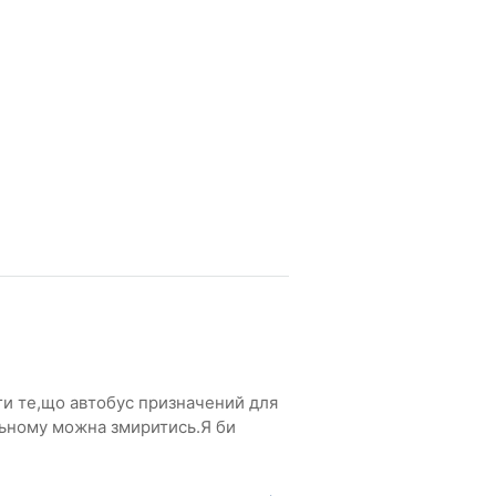
ги те,що автобус призначений для
льному можна змиритись.Я би