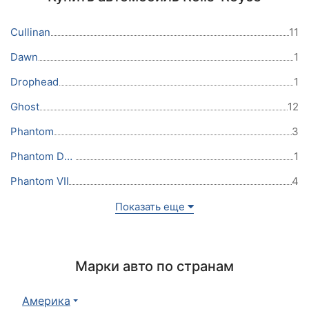
Cullinan
11
Dawn
1
Drophead
1
Ghost
12
Phantom
3
Phantom Drophead Coupe
1
Phantom VII
4
Показать еще
Марки авто по странам
Америка