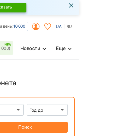
×
казать
а день:
10 000
UA
RU
Новости
Еще
 000)
рнета
Поиск