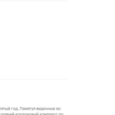
ятый год. Памятуя виденные во
 горячий кордоновый компресс по