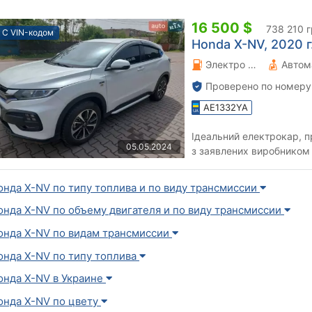
16 500 $
738 210 
С VIN-кодом
Honda X-NV, 2020 г.
Электро 0 л.
Автом
Проверено по номеру
AE1332YA
Ідеальний електрокар, п
05.05.2024
з заявлених виробником
додатково іде перехідник
онда X-NV по типу топлива и по виду трансмиссии
онда X-NV по объему двигателя и по виду трансмиссии
онда X-NV по видам трансмиссии
онда X-NV по типу топлива
онда X-NV в Украине
онда X-NV по цвету