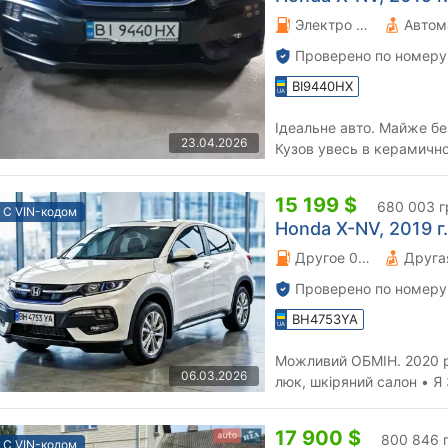
Электро 0 л.
Автом
Проверено по номеру
BI9440HX
Ідеальне авто. Майже бе
23.04.2026
Кузов увесь в керамичном
15 199 $
680 003 г
С VIN-кодом
Honda X-NV, 2019 г.
Другое 0 л.
Друга
Проверено по номеру
BH4753YA
Можливий ОБМІН. 2020 р
06.03.2026
люк, шкіряний салон • Я 
Всі питання в тг sky33377
17 900 $
800 846 
С VIN-кодом