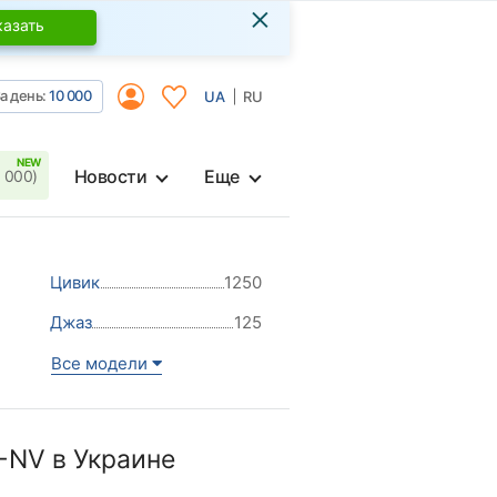
×
казать
а день:
10 000
UA
RU
Новости
Еще
 000)
Цивик
1250
Джаз
125
Все модели
-NV в Украине