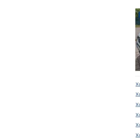
Х
Х
Х
Х
Х
Х