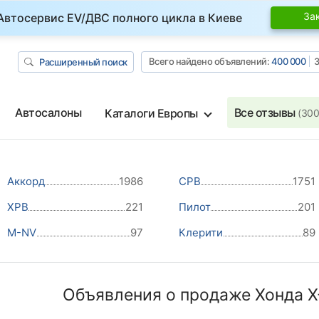
За
Автосервис EV/ДВС полного цикла в Киеве
Всего найдено объявлений:
400 000
З
Расширенный поиск
Автосалоны
Все отзывы
Каталоги Европы
(300
Аккорд
1986
СРВ
1751
ХРВ
221
Пилот
201
M-NV
97
Клерити
89
Объявления о продаже Хонда X