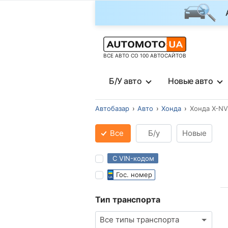
ВСЕ АВТО СО 100 АВТОСАЙТОВ
Б/У авто
Новые авто
Автобазар
Авто
Хонда
Хонда X-NV
Все
Б/у
Новые
С VIN-кодом
Гос. номер
Тип транспорта
Все типы транспорта