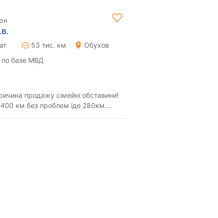
грн
в.
ат
53 тис. км
Обухов
 по базе МВД
ричина продажу сімейні обставини!
 400 км без проблем їде 280км.
, при...