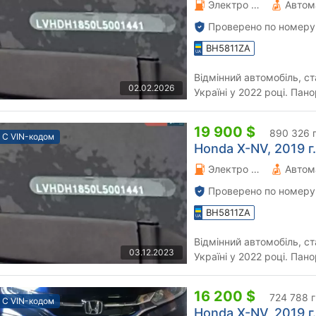
Электро 0 л.
Автом
Проверено по номеру
BH5811ZA
Відмінний автомобіль, ст
02.02.2026
Україні у 2022 році. Пан
відмінний та комфортний 
19 900 $
890 326 
С VIN-кодом
Honda X-NV, 2019 г.
Электро 0 л.
Автом
Проверено по номеру
BH5811ZA
Відмінний автомобіль, ст
03.12.2023
Україні у 2022 році. Пан
відмінний та комфортний 
16 200 $
724 788 
С VIN-кодом
Honda X-NV, 2019 г.