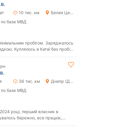
в.
ат
10 тис. км
Белая Церковь
 по базе МВД
 мінімальним пробігом. Заряджалось
дкою. Куплялось в Китаї без пробігу
.
грн
в.
я
36 тис. км
Днепр (Днепропетровск)
 по базе МВД
2024 році, перший власник в
вувалось бережно, все працює,
м та питань...