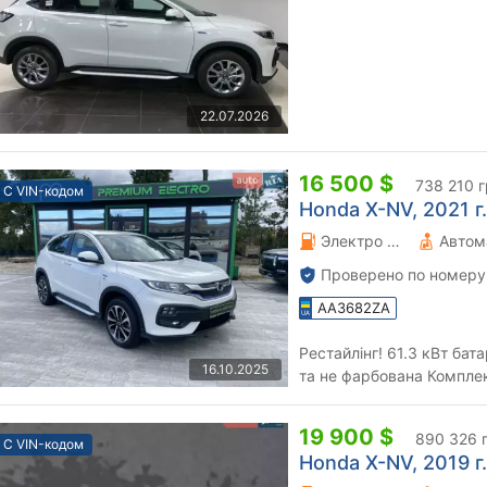
22.07.2026
16 500 $
738 210 
С VIN-кодом
Honda X-NV, 2021 г.
Электро 0 л.
Автом
Проверено по номеру
AA3682ZA
Рестайлінг! 61.3 кВт бат
16.10.2025
та не фарбована Комплектація: Безключовий доступ Камера
заднього огляду Парктрон
19 900 $
890 326 
С VIN-кодом
Honda X-NV, 2019 г.