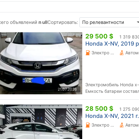
сего объявлений
n ull
Сортировать:
29 500 $
1 319 83
Honda X-NV, 2019 р
Электро 0 л.
Автом
Электромобиль Honda x-
21.07.2026
Емкость батареи составл
батарея построена из са
28 500 $
1 275 09
Honda X-NV, 2021 г.
Электро 0 л.
Автом