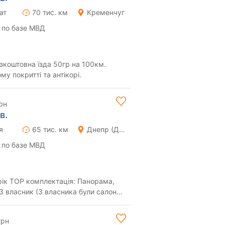
ат
70 тис. км
Кременчуг
 по базе МВД
зкоштовна їзда 50гр на 100км.
у покритті та антікорі.
рн
в.
я
65 тис. км
Днепр (Днепропетровск)
 по базе МВД
ік TOP комплектація: Панорама,
3 власник (3 власника були салони).
7 ...
грн