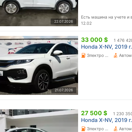
Есть машина на учете и в пути . Прибытие по конасаменту
22.07.2026
12.02
33 000 $
1 476 42
Honda X-NV, 2019 г.
Электро 0 л.
Автом
21.07.2026
27 500 $
1 230 35
Honda X-NV, 2019 г.
Электро 0 л.
Автом