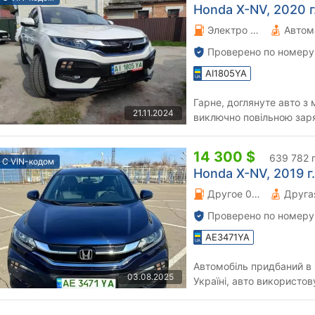
Honda X-NV, 2020 г.
Электро 0 л.
Автом
Проверено по номеру
AI1805YA
Гарне, доглянуте авто з
21.11.2024
виключно повільною заря
рік назад. Сам автомобі..
14 300 $
639 782 
С VIN-кодом
Honda X-NV, 2019 г.
Другое 0 л.
Друга
Проверено по номеру
AE3471YA
Автомобіль придбаний в 
03.08.2025
Україні, авто використо
пробіг 35,5 тисяч, пробле