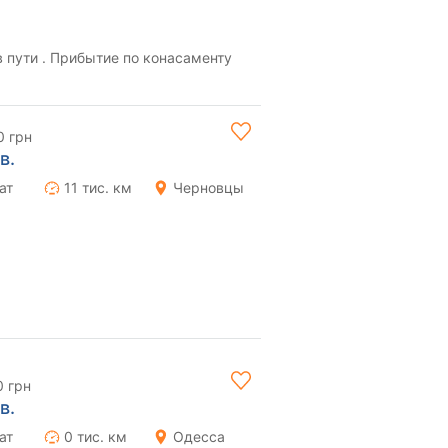
0 грн
в.
ат
11 тис. км
Черновцы
0 грн
в.
ат
0 тис. км
Одесса