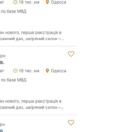
ат
19 тис. км
Одесса
 по базе МВД
ан нового, перша реєстрація в
орамний дах, шкіряний салон –
автомобі...
грн
в.
ат
19 тис. км
Одесса
 по базе МВД
ан нового, перша реєстрація в
орамний дах, шкіряний салон –
автомобі...
грн
в.