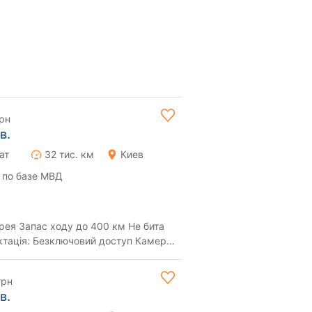
грн
в.
ат
32 тис. км
Киев
 по базе МВД
арея Запас ходу до 400 км Не бита
і...
грн
в.