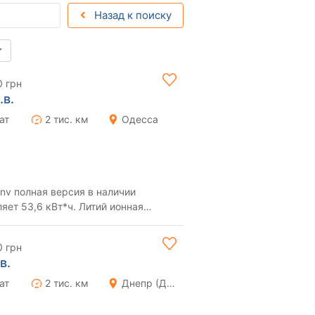
Назад к поиску
0 грн
.в.
ат
2 тис. км
Одесса
nv полная версия в наличии
яет 53,6 кВт*ч. Литий ионная
мых современных ...
0 грн
в.
ат
2 тис. км
Днепр (Днепропетровск)