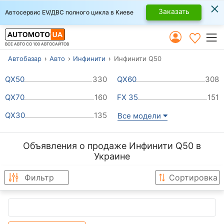
×
Заказать
Автосервис EV/ДВС полного цикла в Киеве
ВСЕ АВТО СО 100 АВТОСАЙТОВ
Автобазар
Авто
Инфинити
Инфинити Q50
QX50
330
QX60
308
QX70
160
FX 35
151
QX30
135
Все модели
Объявления о продаже Инфинити Q50 в
Украине
Фильтр
Сортировка