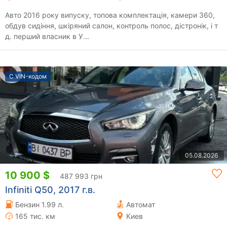
Авто 2016 року випуску, топова комплектація, камери 360,
обдув сидіння, шкіряний салон, контроль полос, дістронік, і т
д. перший власник в У...
С VIN-кодом
05.08.2026
10 900 $
487 993 грн
Infiniti Q50, 2017 г.в.
Бензин 1.99 л.
Автомат
165 тис. км
Киев