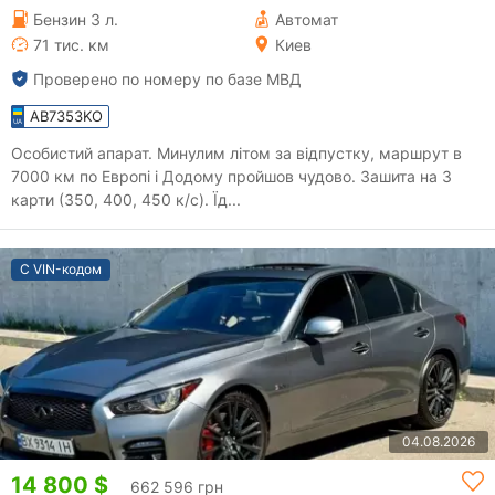
Бензин 3 л.
Автомат
71 тис. км
Киев
Проверено по номеру по базе МВД
AB7353KO
Особистий апарат. Минулим літом за відпустку, маршрут в
7000 км по Европі і Додому пройшов чудово. Зашита на 3
карти (350, 400, 450 к/с). Їд...
С VIN-кодом
04.08.2026
14 800 $
662 596 грн