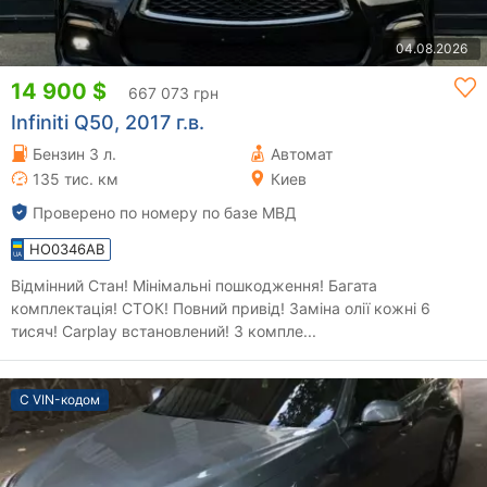
04.08.2026
14 900 $
667 073 грн
Infiniti Q50, 2017 г.в.
Бензин 3 л.
Автомат
135 тис. км
Киев
Проверено по номеру по базе МВД
HO0346AB
Відмінний Стан! Мінімальні пошкодження! Багата
комплектація! СТОК! Повний привід! Заміна олії кожні 6
тисяч! Carplay встановлений! 3 компле...
С VIN-кодом