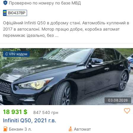
Проверено по номеру по базе МВД
BI0437BP
Офіційний Infiniti Q50 в доброму стані. Автомобіль куплений в
2017 в автосалоні. Мотор працю добре, коробка автомат
перемикає ідеально, без ...
С VIN-кодом
03.08.2026
18 931 $
847 540 грн
Infiniti Q50, 2021 г.в.
Бензин 3 л.
Автомат