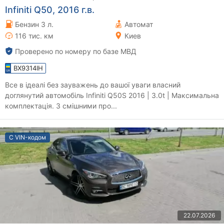
Infiniti Q50, 2016 г.в.
Бензин 3 л.
Автомат
116 тис. км
Киев
Проверено по номеру по базе МВД
BX9314IH
Все в ідеалі без зауважень до вашої уваги власний
доглянутий автомобіль Infiniti Q50S 2016 | 3.0t | Максимальна
комплектація. З смішними про...
С VIN-кодом
22.07.2026