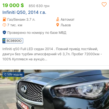
19 000 $
850 630 грн
Infiniti Q50, 2014 г.в.
Газ/бензин 3.7 л.
Автомат
7 тис. км
Львов
Проверено по номеру по базе МВД
BC9890IO
Infiniti q50 Full LED седан 2014 . Повний привід постійний,
двигун без турбин атмосферний v6 3,7л. Пробег 72000км -
100% Куплявся на аукціо...
С VIN-кодом