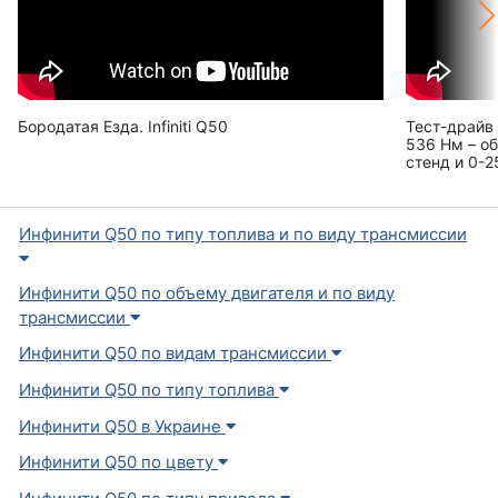
Бородатая Езда. Infiniti Q50
Тест-драйв 
536 Нм – о
стенд и 0-2
Инфинити Q50 по типу топлива и по виду трансмиссии
Инфинити Q50 по объему двигателя и по виду
трансмиссии
Инфинити Q50 по видам трансмиссии
Инфинити Q50 по типу топлива
Инфинити Q50 в Украине
Инфинити Q50 по цвету