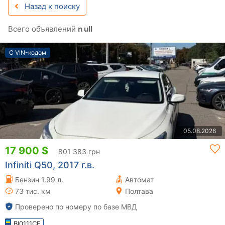
Назад к поиску
Всего объявлений
n ull
С VIN-кодом
05.08.2026
17 900 $
801 383 грн
Infiniti Q50, 2017 г.в.
Бензин 1.99 л.
Автомат
73 тис. км
Полтава
Проверено по номеру по базе МВД
BI0111CE