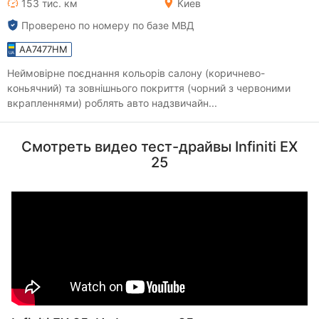
153 тис. км
Киев
Проверено по номеру по базе МВД
AA7477HM
Неймовірне поєднання кольорів салону (коричнево-
коньячний) та зовнішнього покриття (чорний з червоними
вкрапленнями) роблять авто надзвичайн...
Смотреть видео тест-драйвы Infiniti EX
25