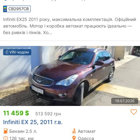
CB2957CB
Infiniti EX25 2011 року, максимальна комплектація. Офіційний
автомобіль. Мотор і коробка автомат працюють ідеально —
без ривків і пінків. Хо...
С VIN-кодом
19.07.2026
11 459 $
513 592 грн
Infiniti EX 25, 2011 г.в.
Бензин 2.5 л.
Автомат
126 тис. км
Одесса