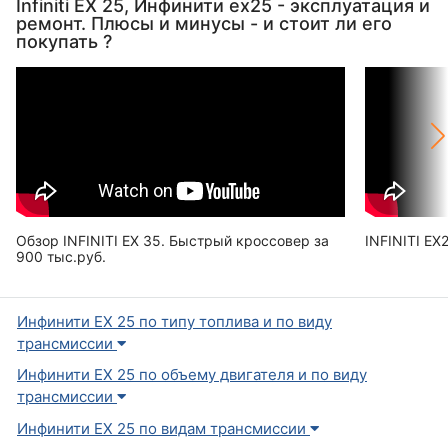
Infiniti EX 25, Инфинити ex25 - эксплуатация и
ремонт. Плюсы и минусы - и стоит ли его
покупать ?
Обзор INFINITI EX 35. Быстрый кроссовер за
INFINITI EX
900 тыс.руб.
Инфинити EX 25 по типу топлива и по виду
трансмиссии
Инфинити EX 25 по объему двигателя и по виду
трансмиссии
Инфинити EX 25 по видам трансмиссии