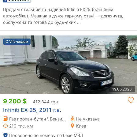
Продам стильний та надійний Infiniti EX25 (офіційний
автомобіль). Машина в дуже гарному стані — доглянута,
обслужена та готова до будь-яких ...
С VIN-кодом
19.05.2026
9 200 $
412 344 грн
Infiniti EX 25, 2011 г.в.
Газ пропан-бутан \ Бензин 2.5 л.
Не указана
219 тис. км
Киев
Проверено по номеру по базе МВД