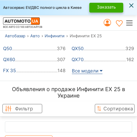
×
Заказать
Автосервис EV/ДВС полного цикла в Киеве
ВСЕ АВТО СО 100 АВТОСАЙТОВ
Автобазар
Авто
Инфинити
Инфинити EX 25
Q50
376
QX50
329
QX60
307
QX70
162
FX 35
148
Все модели
Объявления о продаже Инфинити EX 25 в
Украине
Фильтр
Сортировка