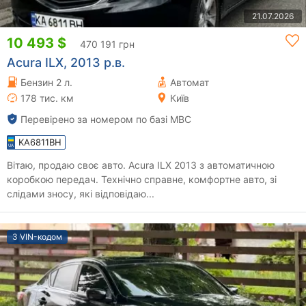
21.07.2026
10 493 $
470 191 грн
Acura ILX, 2013 р.в.
Бензин 2 л.
Автомат
178 тис. км
Київ
Перевірено за номером по базі МВС
KA6811BH
Вітаю, продаю своє авто. Acura ILX 2013 з автоматичною
коробкою передач. Технічно справне, комфортне авто, зі
слідами зносу, які відповідаю...
З VIN-кодом