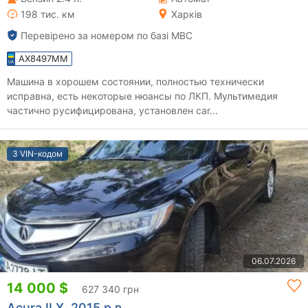
198 тис. км
Харків
Перевірено за номером по базі МВС
AX8497MM
Машина в хорошем состоянии, полностью технически
исправна, есть некоторые нюансы по ЛКП. Мультимедия
частично русифицирована, установлен car...
З VIN-кодом
06.07.2026
14 000 $
627 340 грн
Acura ILX, 2015 р.в.