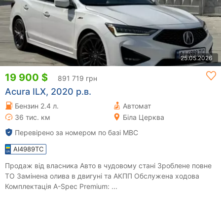
25.05.2026
19 900 $
891 719 грн
Acura ILX, 2020 р.в.
Бензин 2.4 л.
Автомат
36 тис. км
Біла Церква
Перевірено за номером по базі МВС
AI4989TC
Продаж від власника Авто в чудовому стані Зроблене повне
ТО Замінена олива в двигуні та АКПП Обслужена ходова
Комплектація A-Spec Premium: ...