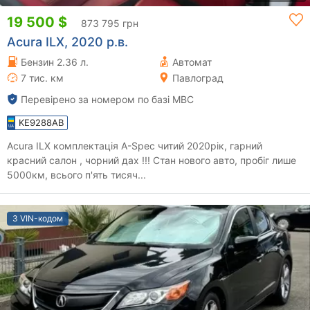
19 500 $
873 795 грн
Acura ILX, 2020 р.в.
Бензин 2.36 л.
Автомат
7 тис. км
Павлоград
Перевірено за номером по базі МВС
KE9288AB
Acura ILX комплектація A-Spec читий 2020рік, гарний
красний салон , чорний дах !!! Стан нового авто, пробіг лише
5000км, всього п'ять тисяч...
З VIN-кодом