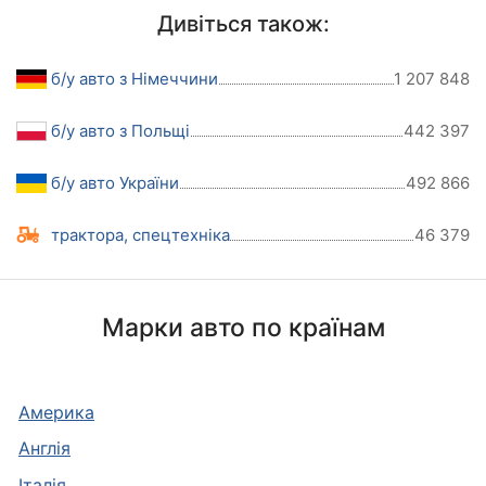
Дивіться також:
б/у авто з Німеччини
1 207 848
б/у авто з Польщі
442 397
б/у авто України
492 866
трактора, спецтехніка
46 379
Марки авто по країнам
Америка
Англія
Італія