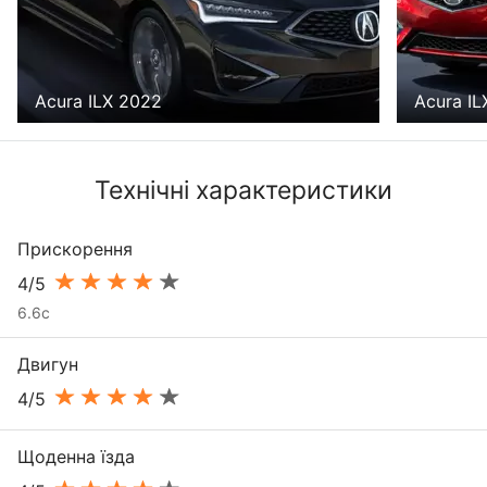
Acura ILX 2022
Acura IL
Технічні характеристики
Прискорення
4/5
6.6с
Двигун
4/5
Щоденна їзда