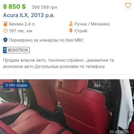
8 850 $
396 568 грн
Acura ILX, 2013 р.в.
Бензин 2.4 л.
Ручна / Механіка
197 тис. км
Стрий
Перевірено за номером по базі МВС
BC9375OX
Продам власне авто, технічно справно , динамічне та
економне авто Детальніше розповім по телефону
З VIN-кодом
20.07.2026