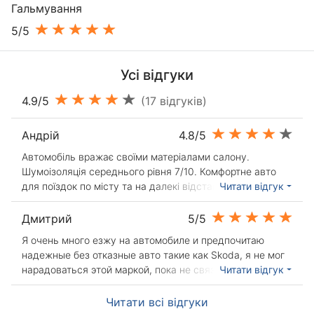
Гальмування
5/5
Усі відгуки
4.9/5
(17 відгуків)
Андрій
4.8/5
Автомобіль вражає своїми матеріалами салону.
Шумоізоляція середнього рівня 7/10. Комфортне авто
для поїздок по місту та на далекі відстані. Коробка
Читати відгук
працює як треба і коли треба перемикає передачі,
ніякого дискомфорту не відчуєте. Автомобіль
Дмитрий
5/5
піддається корозії, на моєму автомобілі 14 року вже
Я очень много езжу на автомобиле и предпочитаю
з'явилася пляма ржі на порозі знизу. Преміальна музика
надежные без отказные авто такие как Skoda, я не мог
грає дуже гарно. Єдиний мінус який знайшов це розхід
нарадоваться этой маркой, пока не связался с Octavia
Читати відгук
палива у місті 12-13 літрів при їзді у великих містах по
А7 1.8 TSI и АКПП DSG машина с СТО почти не уезжала,
типу Київ, Одеса, при їзді у маленьких містечках грубо
и когда я продал Oktavia А7 отдохнул. И решил что
Читати всі відгуки
кажучи 5х5 км буде 15-16 літрів. Забагато як для 150
следующая моя машина будет Японской. При выборе