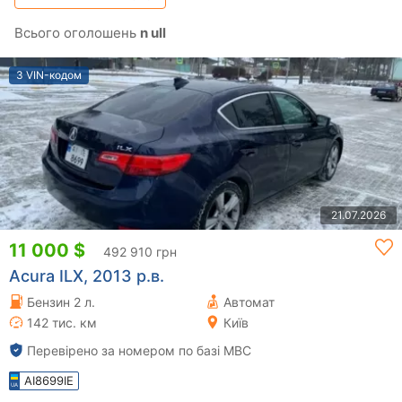
Всього оголошень
n ull
З VIN-кодом
21.07.2026
11 000 $
492 910 грн
Acura ILX, 2013 р.в.
Бензин 2 л.
Автомат
142 тис. км
Київ
Перевірено за номером по базі МВС
AI8699IE