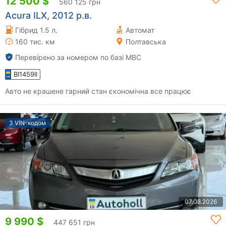
12 500 $
560 125 грн
Acura ILX, 2012 р.в.
Гібрид 1.5 л.
Автомат
160 тис. км
Полтавська
Перевірено за номером по базі МВС
BI1459II
Авто не крашене гарний стан єкономічна все працює
З VIN-кодом
07.08.2026
9 990 $
447 651 грн