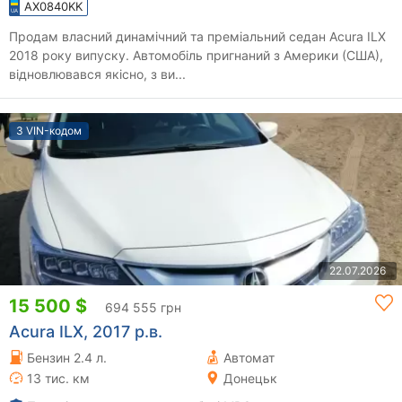
AX0840KK
Продам власний динамічний та преміальний седан Acura ILX
2018 року випуску. Автомобіль пригнаний з Америки (США),
відновлювався якісно, з ви...
З VIN-кодом
22.07.2026
15 500 $
694 555 грн
Acura ILX, 2017 р.в.
Бензин 2.4 л.
Автомат
13 тис. км
Донецьк