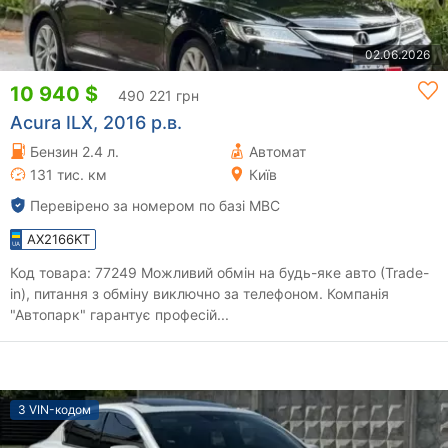
02.06.2026
10 940 $
490 221 грн
Acura ILX, 2016 р.в.
Бензин 2.4 л.
Автомат
131 тис. км
Київ
Перевірено за номером по базі МВС
AX2166KT
Код товара: 77249 Можливий обмін на будь-яке авто (Trade-
in), питання з обміну виключно за телефоном. Компанія
"Автопарк" гарантує професій...
З VIN-кодом