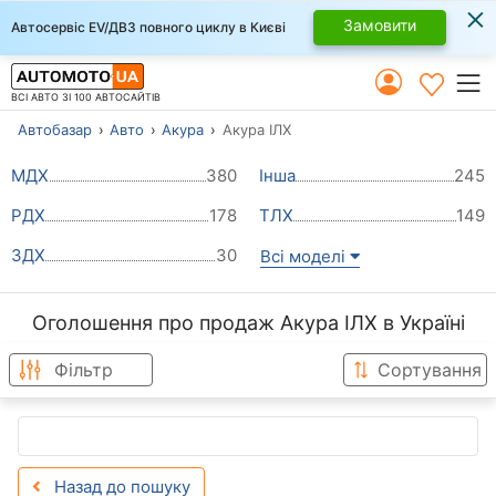
×
Замовити
Автосервіс EV/ДВЗ повного циклу в Києві
ВСІ АВТО ЗІ 100 АВТОСАЙТІВ
Автобазар
Авто
Акура
Акура ІЛХ
МДХ
380
Інша
245
РДХ
178
ТЛХ
149
ЗДХ
30
Всі моделі
Оголошення про продаж Акура ІЛХ в Україні
Фільтр
Сортування
Назад до пошуку