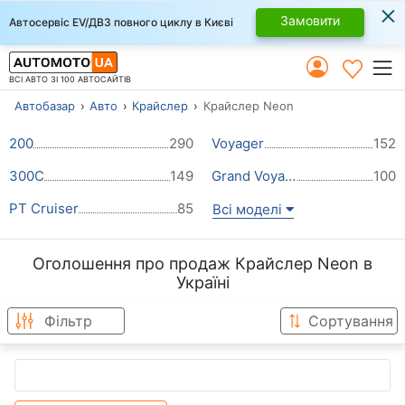
×
Замовити
Автосервіс EV/ДВЗ повного циклу в Києві
ВСІ АВТО ЗІ 100 АВТОСАЙТІВ
Автобазар
Авто
Крайслер
Крайслер Neon
200
290
Voyager
152
300C
149
Grand Voyager
100
PT Cruiser
85
Всі моделі
Оголошення про продаж Крайслер Neon в
Україні
Фільтр
Сортування