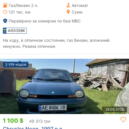
Газ/бензин 2 л.
Автомат
121 тис. км
Суми
Перевірено за номером по базі МВС
AI5535BK
На ходу, в отличном состоянии, газ бензин, вложений
ненужно. Резина отличная.
З VIN-кодом
29.06.2026
1 100 $
49 313 грн
Chrysler Neon, 1997 р.в.