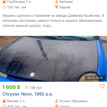
Газ/бензин 2 л.
Автомат
130 тис. км
Харків
Машина сделана в Германии на заводе Даймлер Крайслер. В
отличном состоянии, зимует только в гараже. Маневренная,
отлично держит дорогу, подо...
16.04.2026
1 600 $
71 728 грн
Chrysler Neon, 1992 р.в.
Бензин 2 л.
Ручна / Механіка
400 тис. км
Одеса