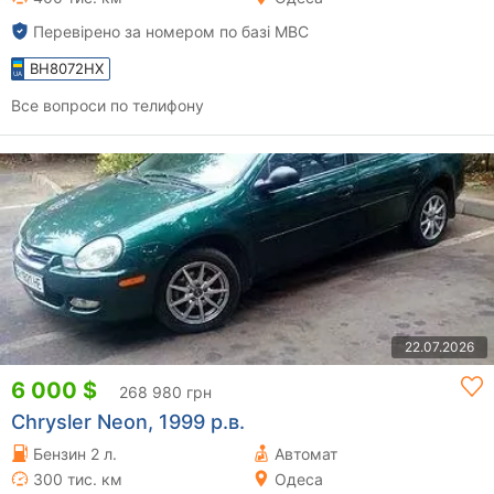
Перевірено за номером по базі МВС
BH8072HX
Все вопроси по телифону
22.07.2026
6 000 $
268 980 грн
Chrysler Neon, 1999 р.в.
Бензин 2 л.
Автомат
300 тис. км
Одеса