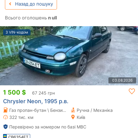
Назад до пошуку
Всього оголошень
n ull
З VIN-кодом
03.08.2026
1 500 $
67 245 грн
Chrysler Neon, 1995 р.в.
Газ пропан-бутан \ Бензин 2 л.
Ручна / Механіка
322 тис. км
Київ
Перевірено за номером по базі МВС
CB6354ET