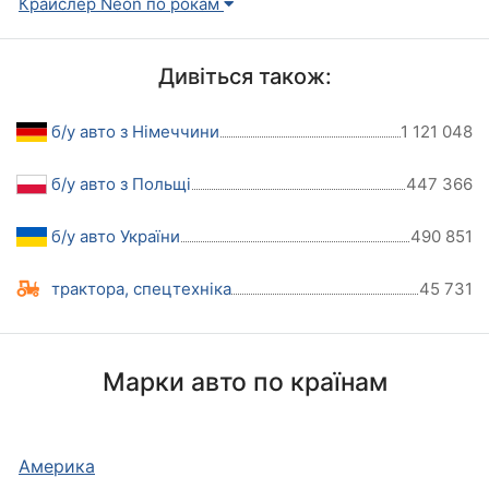
Крайслер Neon по рокам
Дивіться також:
б/у авто з Німеччини
1 121 048
б/у авто з Польщі
447 366
б/у авто України
490 851
трактора, спецтехніка
45 731
Марки авто по країнам
Америка