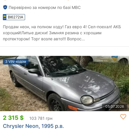
Перевірено за номером по базі МВС
BI6272IA
Продам неон, на полном ходу! Газ евро 4! Сел-поехал! АКБ
хороший!Литые диски! Зимняя резина с хорошим
протектором! Торг возле авто!!! Вопрос...
З VIN-кодом
05.07.2026
2 315 $
103 781 грн
Chrysler Neon, 1995 р.в.