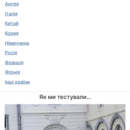
Англія
Італія
Китай
Корея
Німеччина
Росія
Франція
Японія
Інші країни
Як ми тестували…