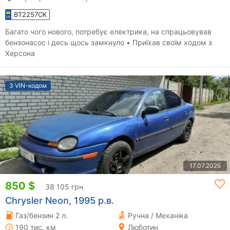
BT2257CK
Багато чого нового, потребує електрика, на спрацьовував
бензонасос і десь щось замкнуло • Приїхав своїм ходом з
Херсона
З VIN-кодом
17.07.2026
850 $
38 105 грн
Chrysler Neon, 1995 р.в.
Газ/бензин 2 л.
Ручна / Механіка
190 тис. км
Люботин