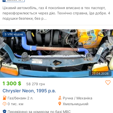
Цікавий автомобіль, газ 4 покоління вписано в тех паспорт,
переоформлюється через дію. Технічно справна, їде добре. 4
подушки безпеки, без р...
З VIN-кодом
23.04.2026
1 300 $
58 279 грн
Chrysler Neon, 1995 р.в.
Газ/бензин 2 л.
Ручна / Механіка
0 тис. км
Хмельницький
Перевірено за номером по базі МВС