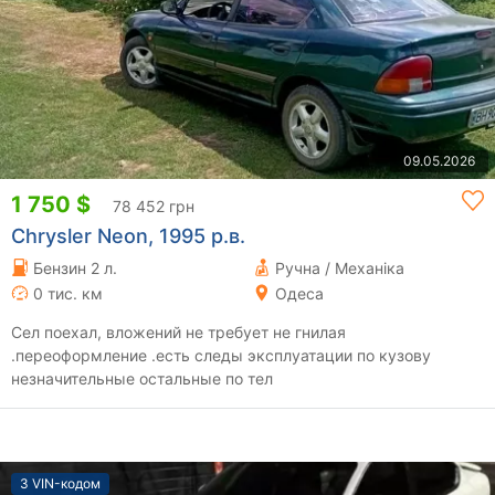
09.05.2026
1 750 $
78 452 грн
Chrysler Neon, 1995 р.в.
Бензин 2 л.
Ручна / Механіка
0 тис. км
Одеса
Сел поехал, вложений не требует не гнилая
.переоформление .есть следы эксплуатации по кузову
незначительные остальные по тел
З VIN-кодом