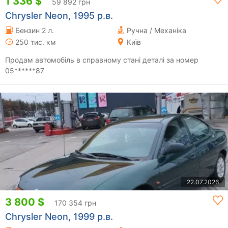
1 336 $
59 892 грн
Chrysler Neon, 1995 р.в.
Бензин 2 л.
Ручна / Механіка
250 тис. км
Київ
Продам автомобіль в справному стані деталі за номер
05******87
22.07.2026
3 800 $
170 354 грн
Chrysler Neon, 1999 р.в.