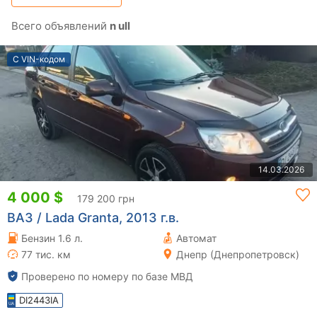
Всего объявлений
n ull
С VIN-кодом
14.03.2026
4 000 $
179 200 грн
ВАЗ / Lada Granta, 2013 г.в.
Бензин 1.6 л.
Автомат
77 тис. км
Днепр (Днепропетровск)
Проверено по номеру по базе МВД
DI2443IA