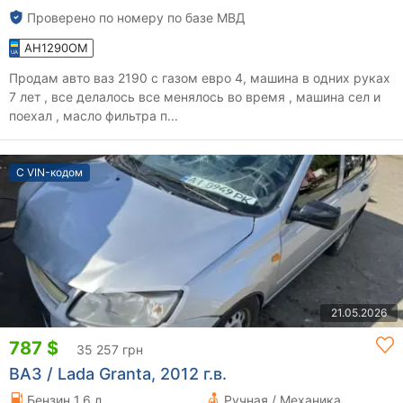
Проверено по номеру по базе МВД
AH1290OM
Продам авто ваз 2190 с газом евро 4, машина в одних руках
7 лет , все делалось все менялось во время , машина сел и
поехал , масло фильтра п...
С VIN-кодом
21.05.2026
787 $
35 257 грн
ВАЗ / Lada Granta, 2012 г.в.
Бензин 1.6 л.
Ручная / Механика