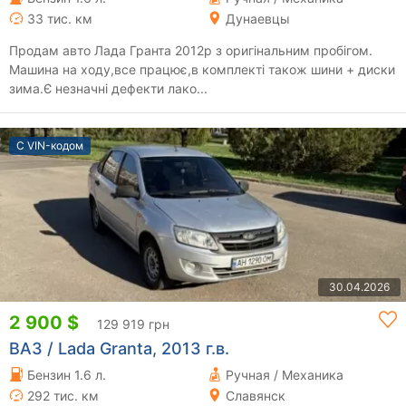
33 тис. км
Дунаевцы
Продам авто Лада Гранта 2012р з оригінальним пробігом.
Машина на ходу,все працює,в комплекті також шини + диски
зима.Є незначні дефекти лако...
С VIN-кодом
30.04.2026
2 900 $
129 919 грн
ВАЗ / Lada Granta, 2013 г.в.
Бензин 1.6 л.
Ручная / Механика
292 тис. км
Славянск