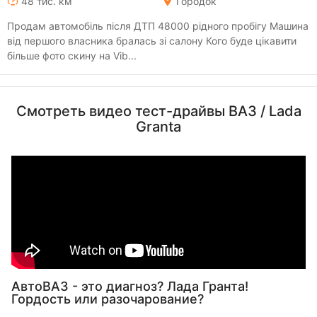
48 тис. км
Городок
Продам автомобіль після ДТП 48000 рідного пробігу Машина
від першого власника бралась зі салону Кого буде цікавити
більше фото скину на Vib...
Смотреть видео тест-драйвы ВАЗ / Lada
Granta
АвтоВАЗ - это диагноз? Лада Гранта!
Гордость или разочарование?