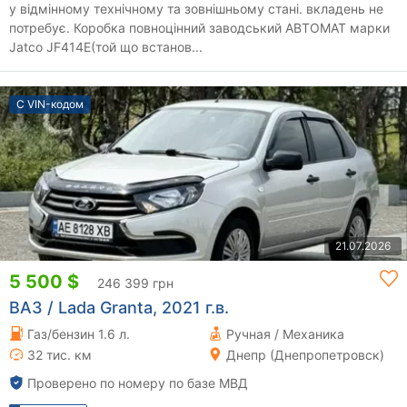
у відмінному технічному та зовнішньому стані. вкладень не
потребує. Коробка повноцінний заводський АВТОМАТ марки
Jatco JF414E(той що встанов...
С VIN-кодом
21.07.2026
5 500 $
246 399 грн
ВАЗ / Lada Granta, 2021 г.в.
Газ/бензин 1.6 л.
Ручная / Механика
32 тис. км
Днепр (Днепропетровск)
Проверено по номеру по базе МВД