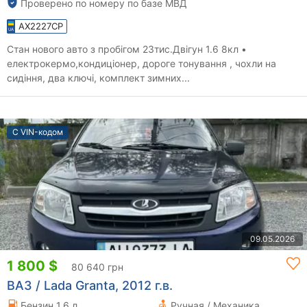
Проверено по номеру по базе МВД
AX2227CP
Стан нового авто з пробігом 23тис.Двігун 1.6 8кл •
електрокермо,кондиціонер, дороге тонування , чохли на
сидіння, два ключі, комплект зимних...
С VIN-кодом
09.05.2026
1 800 $
80 640 грн
ВАЗ / Lada Granta, 2012 г.в.
Бензин 1.6 л.
Ручная / Механика