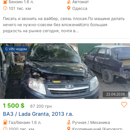
Бензин 1.6 л.
Автомат
101 тис. км
Одесса
Писать и звонить на вайбер, связь плохая.По машине делать
нечего не нужно-совсем без вложений(это большая
редкость на рынке сегодня, почти в...
С VIN-кодом
22.06.2026
1 500 $
67 200 грн
ВАЗ / Lada Granta, 2013 г.в.
Газ/бензин 1.6 л.
Ручная / Механика
1000 тис. км
Кропивницкий (Кировоград)