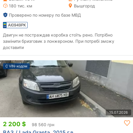
180 тис. км
Вышгород
Проверено по номеру по базе МВД
AI0949PK
Двигун не постраждав коробка стоїть рено. Потрібно
замінити бризговик з лонжероном. При потребі зможу
доставити
С VIN-кодом
15.07.2026
2 200 $
98 560 грн
ВАЗ / Lada Granta, 2015 г.в.