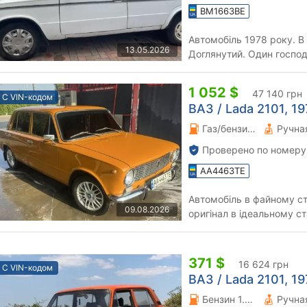
BM1663BE
Автомобіль 1978 року. В
13.05.2026
Доглянутий. Один господ
гнилий.Технічно справний
1 052 $
47 140 грн
С VIN-кодом
ВАЗ / Lada 2101, 197
Газ/бензин 1.2 л.
Проверено по номеру
AA4463TE
Автомобіль в файному ста
09.08.2026
оригінал в ідеальному ста
пороги рідні. Двигун прац
371 $
16 624 грн
С VIN-кодом
ВАЗ / Lada 2101, 197
Бензин 1.2 л.