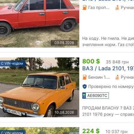
Газ пропан-бутан \ Бензин 1.3 л.
На ходу. Не гнила. Не ди
09.08.2026
зчеплення норм. Газ стої
переоформленням. с. Со
800 $
35 848 грн
С VIN-кодом
ВАЗ / Lada 2101, 197
Бензин 1.2 л.
Проверено по номеру
AE6090TC
ПРОДАМ ВЛАСНУ ? ВАЗ 2101
10.08.2026
2101 1976 року — справж
гаражі, а щодня їздила та
224 $
10 037 грн
С VIN-кодом