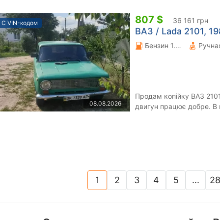
807 $
36 161 грн
С VIN-кодом
ВАЗ / Lada 2101, 198
Бензин 1.2 л.
Продам копійку ВАЗ 2101
08.08.2026
двигун працює добре. В г
фото. Можливе переофор
1
2
3
4
5
...
28
(current)