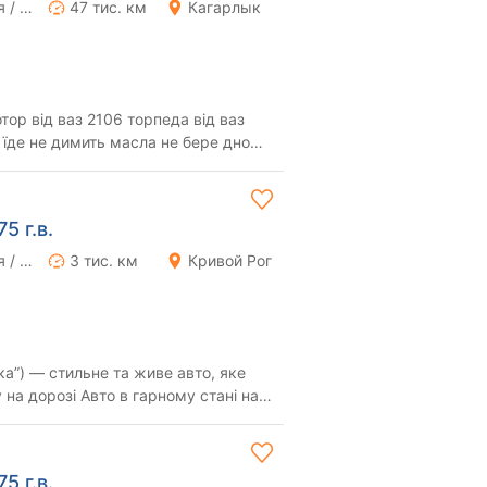
Ручная / Механика
47 тис. км
Кагарлык
тор від ваз 2106 торпеда від ваз
 їде не димить масла не бере дно
муз...
5 г.в.
Ручная / Механика
3 тис. км
Кривой Рог
ка”) — стильне та живе авто, яке
в гарному стані на
.
5 г.в.