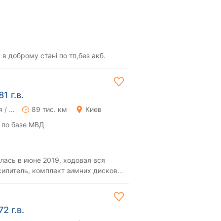
 ходу в доброму стані по тп,без акб.
1 г.в.
Ручная / Механика
89 тис. км
Киев
 по базе МВД
лась в июне 2019, ходовая вся
силитель, комплект зимних дисков и
 страх...
2 г.в.