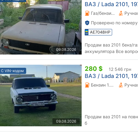
ВАЗ / Lada 2101, 197
Газ/бензин 1.2 л.
Проверено по номеру
AE7048HP
Продам ваз 2101 бенз/газ На ходу что-то с генератором, 
09.08.2026
аккумулятора Все вопросы по телефону По техпаспорту.
Торг уместен
280 $
12 546 грн
С VIN-кодом
ВАЗ / Lada 2101, 197
Бензин 1.2 л.
Продам ваз 2101 на повн
09.08.2026
б