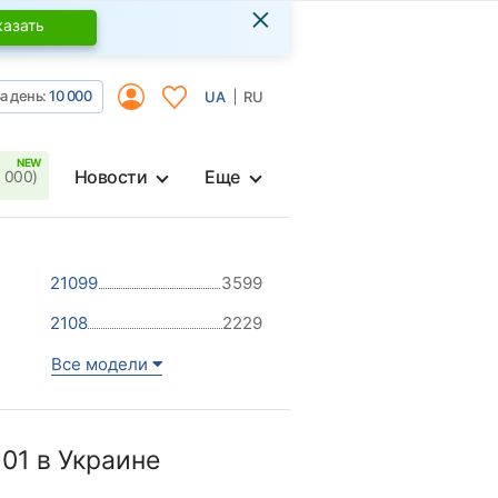
×
казать
а день:
10 000
UA
RU
Новости
Еще
 000)
21099
3599
2108
2229
Все модели
01 в Украине