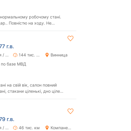
 нормальному робочому стані.
ар.. Повністю на ходу. Не
. На бензині.
7 г.в.
Ручная / Механика
144 тис. км
Винница
 по базе МВД
ні на свій вік, салон повний
ні, стакани ціленькі, дно ціле
ює як ...
9 г.в.
Ручная / Механика
46 тис. км
Компанеевка