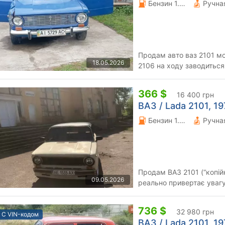
Бензин 1.6 л.
Продам авто ваз 2101 мо
18.05.2026
2106 на ходу заводиться
ціле задній диван рідний 
366 $
16 400 грн
ВАЗ / Lada 2101, 197
Бензин 1.3 л.
Продам ВАЗ 2101 (“копій
09.05.2026
реально привертає увагу на дорозі Авто 
свої роки, кузов рівний,..
736 $
32 980 грн
С VIN-кодом
ВАЗ / Lada 2101, 197