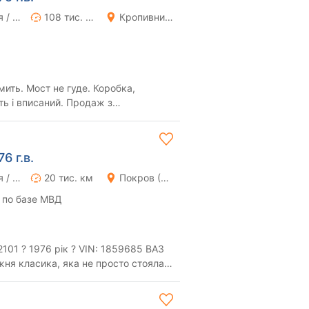
Ручная / Механика
108 тис. км
Кропивницкий (Кировоград)
мить. Мост не гуде. Коробка,
ть і вписаний. Продаж з
коловское.
6 г.в.
Ручная / Механика
20 тис. км
Покров (Орджоникидзе)
 по базе МВД
 ? 1976 рік ? VIN: 1859685 ВАЗ
ня класика, яка не просто стояла в
 ...