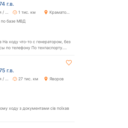
4 г.в.
Ручная / Механика
1 тис. км
Краматорск
 по базе МВД
без
5 г.в.
Ручная / Механика
27 тис. км
Яворов
ому ходу з документами сів поїхав