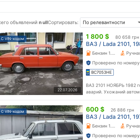
сего объявлений
n ull
Сортировать:
1 800 $
80 658 грн
С VIN-кодом
ВАЗ / Lada 2101, 198
Бензин 1.2 л.
Проверено по номеру
BC7053HE
ВАЗ 2101 НОЯБРЬ 1982 го
22.07.2026
аварий. Ухожаний автомо
менялось при прохождени
600 $
26 886 грн
С VIN-кодом
ВАЗ / Lada 2101, 197
Бензин 1.2 л.
Проверено по номеру