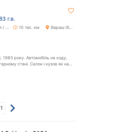
3 г.в.
Ручная / Механика
10 тис. км
Вараш (Кузнецовск)
, 1983 року. Автомобіль на ходу,
арному стані. Салон і кузов як на
млен...
1