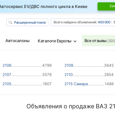
За
Автосервис EV/ДВС полного цикла в Киеве
Всего найдено объявлений:
400 000
З
Расширенный поиск
Автосалоны
Все отзывы
Каталоги Европы
(300
2106
4799
2109
3645
2107
3578
2110
2854
2105
1607
2115 Самара
1486
Объявления о продаже ВАЗ 21