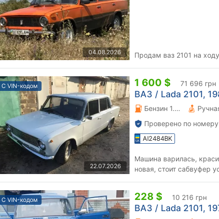
04.08.2026
Продам ваз 2101 на
1 600 $
71 696 грн
С VIN-кодом
ВАЗ / Lada 2101, 198
Бензин 1.2 л.
Проверено по номеру
AI2484BK
Машина варилась, краси
22.07.2026
новая, стоит сабвуфер у
летних с резиной, свежая
228 $
10 216 грн
С VIN-кодом
ВАЗ / Lada 2101, 197