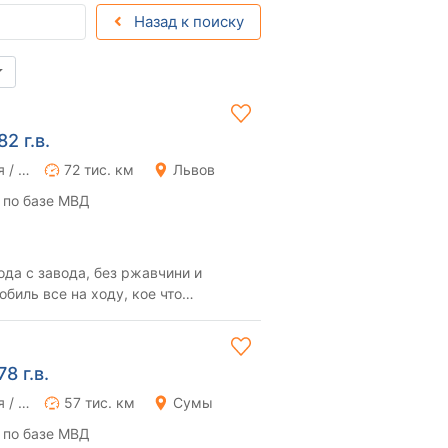
Назад к поиску
2 г.в.
Ручная / Механика
72 тис. км
Львов
 по базе МВД
да с завода, без ржавчини и
биль все на ходу, кое что
и пробега, сервис...
8 г.в.
Ручная / Механика
57 тис. км
Сумы
 по базе МВД