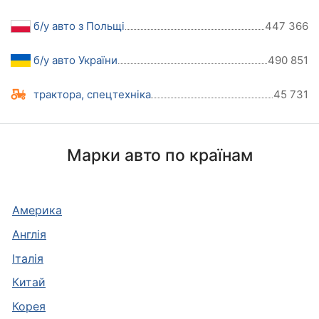
б/у авто з Польщі
447 366
б/у авто України
490 851
трактора, спецтехніка
45 731
Марки авто по країнам
Америка
Англія
Італія
Китай
Корея