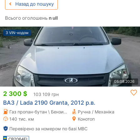
Назад до пошуку
Всього оголошень
n ull
З VIN-кодом
05.08.2026
2 300 $
103 109 грн
ВАЗ / Lada 2190 Granta, 2012 р.в.
Газ пропан-бутан \ Бензин 1.6 л.
Ручна / Механіка
140 тис. км
Конотоп
Перевірено за номером по базі МВС
CB2064EI