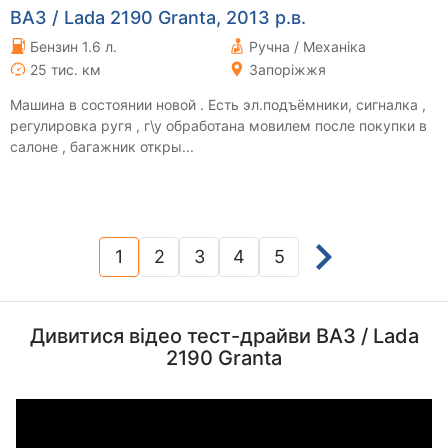
ВАЗ / Lada 2190 Granta, 2013 р.в.
Бензин 1.6 л.
Ручна / Механіка
25 тис. км
Запоріжжя
Машина в состоянии новой . Есть эл.подъёмники, сигналка ,
регулировка ругя , г\у обработана мовилем после покупки в
салоне , багажник откры...
1
2
3
4
5
(current)
Дивитися відео тест-драйви ВАЗ / Lada
2190 Granta