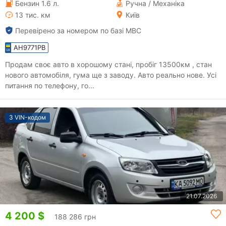
Бензин 1.6 л.
Ручна / Механіка
13 тис. км
Київ
Перевірено за номером по базі МВС
AH9771PB
Продам своє авто в хорошому стані, пробіг 13500км , стан
нового автомобіля, гума ще з заводу. Авто реально нове. Усі
питання по телефону, го...
З VIN-кодом
21.07.2026
4 200 $
188 286 грн