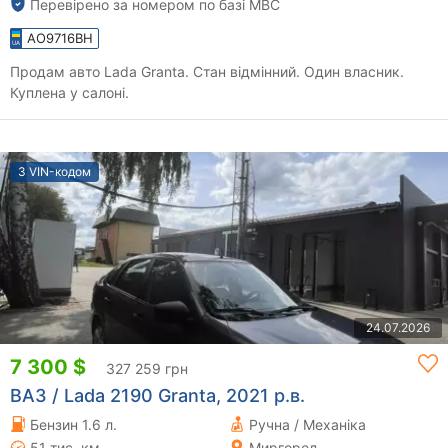
Перевірено за номером по базі МВС
AO9716BH
Продам авто Lada Granta. Стан відмінний. Один власник.
Куплена у салоні.
З VIN-кодом
24.07.2026
7 300 $
327 259 грн
ВАЗ / Lada 2190 Granta, 2021 р.в.
Бензин 1.6 л.
Ручна / Механіка
51 тис. км
Миргород