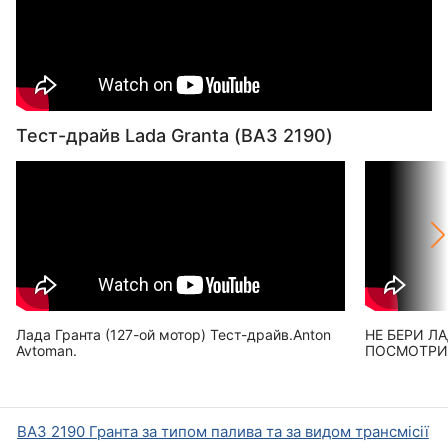
Тест-драйв Lada Granta (ВАЗ 2190)
Лада Гранта (127-ой мотор) Тест-драйв.Anton
НЕ БЕРИ ЛА
Avtoman.
ПОСМОТРИ
ВАЗ 2190 Гранта за типом палива та за видом трансмісії