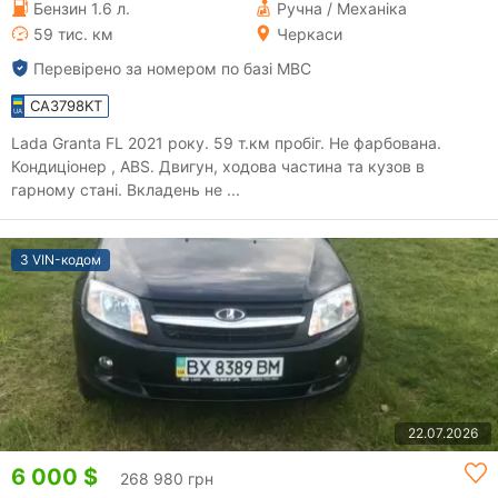
Бензин 1.6 л.
Ручна / Механіка
59 тис. км
Черкаси
Перевірено за номером по базі МВС
CA3798KT
Lada Granta FL 2021 року. 59 т.км пробіг. Не фарбована.
Кондиціонер , ABS. Двигун, ходова частина та кузов в
гарному стані. Вкладень не ...
З VIN-кодом
22.07.2026
6 000 $
268 980 грн