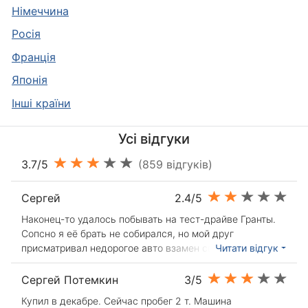
Німеччина
Росія
Франція
Японія
Інші країни
Усі відгуки
3.7/5
(859 відгуків)
Сергей
2.4/5
Наконец-то удалось побывать на тест-драйве Гранты.
Сопсно я её брать не собирался, но мой друг
присматривал недорогое авто взамен своей первой
Читати відгук
старенькой ВАЗ 05. Промониторив инет, я ему
присоветовал Гранту, купившись видимо на пиар
Сергей Потемкин
3/5
акцию. Надо сказать найти салон для теста не просто.
Купил в декабре. Сейчас пробег 2 т. Машина
Итак, мы в салоне! Машина смотрится неплохо. Цвет