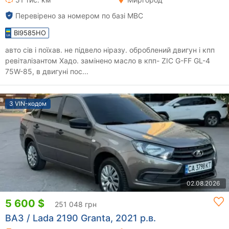
Перевірено за номером по базі МВС
BI9585HO
авто сів і поїхав. не підвело ніразу. оброблений двигун і кпп
ревіталізантом Хадо. замінено масло в кпп- ZIC G-FF GL-4
75W-85, в двигуні пос...
З VIN-кодом
02.08.2026
5 600 $
251 048 грн
ВАЗ / Lada 2190 Granta, 2021 р.в.