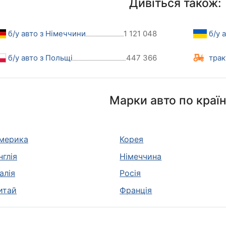
Дивіться також:
б/у авто з Німеччини
1 121 048
б/у 
б/у авто з Польщі
447 366
трак
Марки авто по краї
мерика
Корея
нглія
Німеччина
талія
Росія
итай
Франція