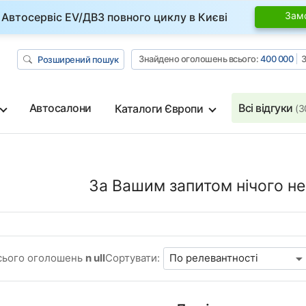
Зам
Автосервіс EV/ДВЗ повного циклу в Києві
Знайдено оголошень всього:
400 000
З
Розширений пошук
Автосалони
Всі відгуки
Каталоги Європи
(3
За Вашим запитом нічого не
сього оголошень
n ull
Сортувати: