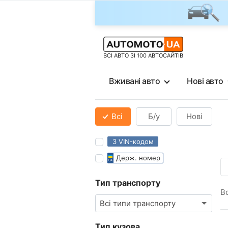
ВСІ АВТО ЗІ 100 АВТОСАЙТІВ
Вживані авто
Нові авто
Всі
Б/у
Нові
З VIN-кодом
Держ. номер
Тип транспорту
В
Всі типи транспорту
Тип кузова