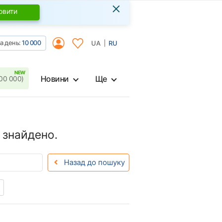
×
овити
а день:
10 000
UA
RU
Новини
Ще
00 000)
 знайдено.
Назад до пошуку