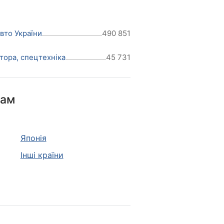
авто України
490 851
тора, спецтехніка
45 731
нам
Японія
Інші країни