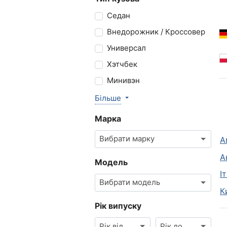
Седан
Внедорожник / Кроссовер
Универсал
Хэтчбек
Минивэн
Більше
Марка
Вибрати марку
А
А
Модель
І
Вибрати модель
К
Рік випуску
Рік від
Рік до